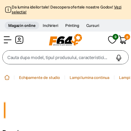
Da lumina ideilor tale! Descopera ofertele noastre Godox!
Vezi
selectia!
Magazin online
Inchirieri
Printing
Cursuri
0
0
Cont
Cauta dupa model, tipul produsului, caracteristici...
Top Cautari
Echipamente de studio
Lampi lumina continua
Lampi 
canon g7x
1
.
trepied
2
.
trepied telefon
3
.
peak design
4
.