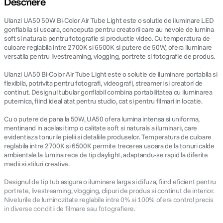
Descriere
Ulanzi UA50 50W Bi-Color Air Tube Light este o solutie de iluminare LED
canon sx740 hs
5
.
gonflabila si usoara, conceputa pentru creatorii care au nevoie de lumina
soft si naturala pentru fotografie si productie video. Cu temperatura de
lavaliera
6
.
culoare reglabila intre 2700K si 6500K si putere de 50W, ofera iluminare
versatila pentru livestreaming, vlogging, portrete si fotografie de produs.
card memorie
7
.
Ulanzi UA50 Bi-Color Air Tube Light este o solutie de iluminare portabila si
flexibila, potrivita pentru fotografi, videografi, streameri si creatori de
continut. Designul tubular gonflabil combina portabilitatea cu iluminarea
dji mic mini
8
.
puternica, fiind ideal atat pentru studio, cat si pentru filmari in locatie.
dji osmo
9
.
Cu o putere de pana la 50W, UA50 ofera lumina intensa si uniforma,
mentinand in acelasi timp o calitate soft si naturala a iluminarii, care
evidentiaza tonurile pielii si detaliile produselor. Temperatura de culoare
insta 360
10
.
reglabila intre 2700K si 6500K permite trecerea usoara de la tonuri calde
ambientale la lumina rece de tip daylight, adaptandu-se rapid la diferite
medii si stiluri creative.
Designul de tip tub asigura o iluminare larga si difuza, fiind eficient pentru
portrete, livestreaming, vlogging, clipuri de produs si continut de interior.
Nivelurile de luminozitate reglabile intre 0% si 100% ofera control precis
in diverse conditii de filmare sau fotografiere.