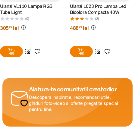
Ulanzi VL110 Lampa RGB
Ulanzi L023 Pro Lampa Led
Tube Light
Bicolora Compacta 40W
(0)
(2)
305
lei
488
lei
00
00
Alatura-te comunitatii creatorilor
Descopera inspiratie, recomandari utile,
ghiduri foto-video si oferte pregatite special
pentru tine.