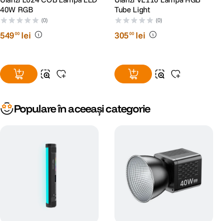
40W RGB
Tube Light
(0)
(0)
549
lei
305
lei
00
00
Populare în aceeași categorie