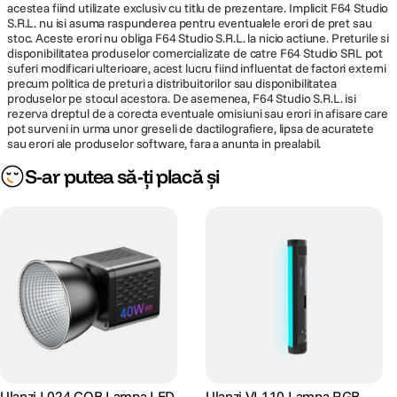
acestea fiind utilizate exclusiv cu titlu de prezentare. Implicit F64 Studio
S.R.L. nu isi asuma raspunderea pentru eventualele erori de pret sau
stoc. Aceste erori nu obliga F64 Studio S.R.L. la nicio actiune. Preturile si
disponibilitatea produselor comercializate de catre F64 Studio SRL pot
suferi modificari ulterioare, acest lucru fiind influentat de factori externi
precum politica de preturi a distribuitorilor sau disponibilitatea
produselor pe stocul acestora. De asemenea, F64 Studio S.R.L. isi
rezerva dreptul de a corecta eventuale omisiuni sau erori in afisare care
pot surveni in urma unor greseli de dactilografiere, lipsa de acuratete
sau erori ale produselor software, fara a anunta in prealabil.
S-ar putea să-ți placă și
Ulanzi L024 COB Lampa LED
Ulanzi VL110 Lampa RGB