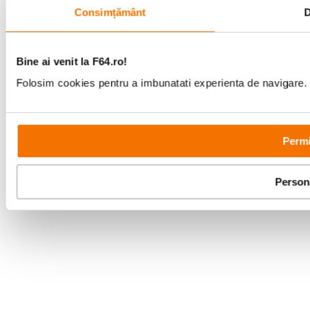
Consimțământ
D
Bine ai venit la F64.ro!
Folosim cookies pentru a imbunatati experienta de navigare. P
Permi
Person