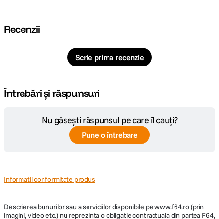
Cod producator
UA50 L316
Recenzii
Scrie prima recenzie
Întrebări și răspunsuri
Nu găsești răspunsul pe care îl cauți?
Pune o întrebare
Informatii conformitate produs
Descrierea bunurilor sau a serviciilor disponibile pe
www.f64.ro
(prin
imagini, video etc.) nu reprezinta o obligatie contractuala din partea F64,