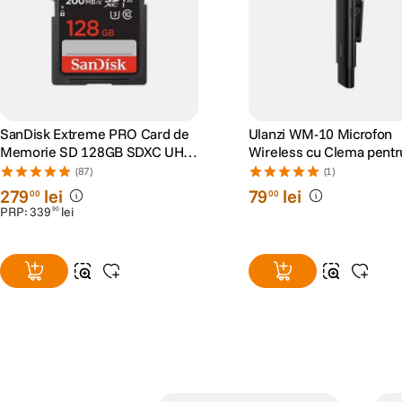
SanDisk Extreme PRO Card de
Ulanzi WM-10 Microfon
Memorie SD 128GB SDXC UHS-
Wireless cu Clema pentr
I Class 10 U3 V30 + 2 Ani
Smartphone/Tableta Ligh
(87)
(1)
RescuePRO Deluxe
279
lei
79
lei
00
00
PRP:
339
lei
90