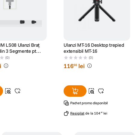
JIM LS08 Ulanzi Braț
Ulanzi MT-16 Desktop trepied
 din 3 Segmente pt
extensibil MT-16
g
(0)
(0)
i
116
lei
00
Pachet promo disponibil
Resigilat
de la
104
lei
40