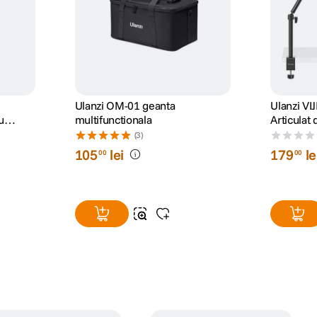
Ulanzi OM-01 geanta
Ulanzi VI
u
multifunctionala
Articulat
tning
Sreamin
(3)
105
lei
179
le
00
00