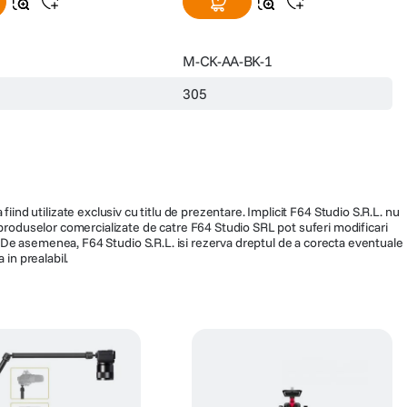
M-CK-AA-BK-1
305
fiind utilizate exclusiv cu titlu de prezentare. Implicit F64 Studio S.R.L. nu
a produselor comercializate de catre F64 Studio SRL pot suferi modificari
ra. De asemenea, F64 Studio S.R.L. isi rezerva dreptul de a corecta eventuale
 in prealabil.