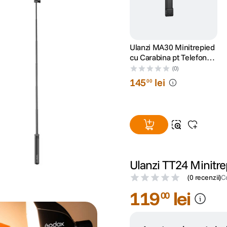
Ulanzi MA30 Minitrepied
cu Carabina pt Telefon
M030
(0)
145
lei
00
Ulanzi TT24 Minitre
(
0 recenzii
)
C
119
lei
00