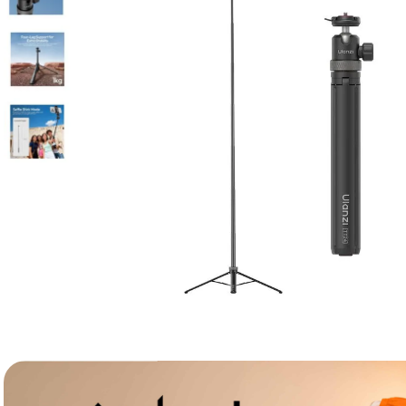
lavaliera
6
.
card memorie
7
.
ulanzi
8
.
insta 360
9
.
godox
10
.