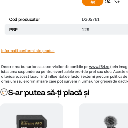
Cod producator
D305761
PRP
129
Informatii conformitate produs
Descrierea bunurilor sau a serviciilor disponibile pe
www.f64.ro
(prin imagi
isi asuma raspunderea pentru eventualele erori de pret sau stoc. Aceste ero
ulterioare, acest lucru fiind influentat de factori externi precum politica 
omisiuni sau erori in afisare care pot surveni in urma unor greseli de dactil
S-ar putea să-ți placă și