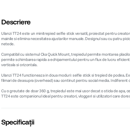
Descriere
Ulanzi TT24 este un minitrepied selfie stick versatil, proiectat pentru creator
mainile si elimina necesitatea ajustarilor manuale. Designul sau cu patru picio
netede.
Compatibil cu sistemul Cka Quick Mount, trepiedul permite montarea placilor 1
permite schimbarea rapida a echipamentului pentru un flux de lucru eficient. C
verticala si orizontala.
Ulanzi TT24 functioneaza in doua moduri: selfie stick si trepied de podea
.
Ext
filmari de deasupra (overhead) sau continut pentru social media. Indiferent de
Cu o greutate de doar 360 g, trepiedul este mai usor decat o sticla de apa, ce
TT24 este companionul ideal pentru creatori, vloggeri si utilizatori care doresc s
Specificații