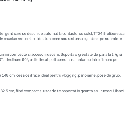
nteligent care se deschide automat la contactul cu solul, TT24 iti elibereaza
 din cauciuc reduc riscul de alunecare sau rasturnare, chiar si pe suprafete
umini compacte si accesorii usoare. Suporta o greutate de pana la 1 kg si
 si inclinare 90°, astfel incat poti comuta instantaneu intre filmare pe
la 148 cm, ceea ce il face ideal pentru vlogging, panorame, poze de grup,
× 32.5 cm, fiind compact si usor de transportat in geanta sau rucsac. Ulanzi