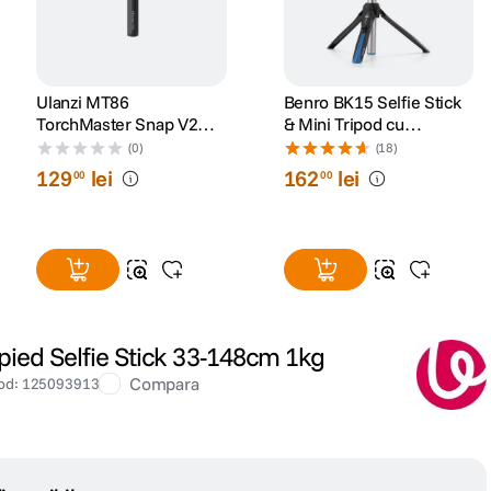
Ulanzi MT86
Benro BK15 Selfie Stick
TorchMaster Snap V2
& Mini Tripod cu
Minitrepied Selfie Stick
Telecomanda Bluetooth
(0)
(18)
cu Suport Telefon Negru
129
lei
162
lei
00
00
pied Selfie Stick 33-148cm 1kg
Compara
od
:
125093913