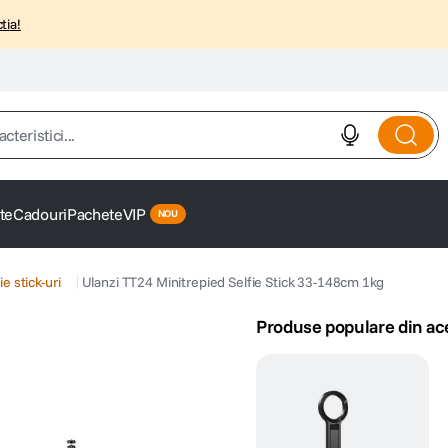
tia!
istici...
te
Cadouri
Pachete
VIP
ie stick-uri
Ulanzi TT24 Minitrepied Selfie Stick 33-148cm 1kg
Produse populare din ac