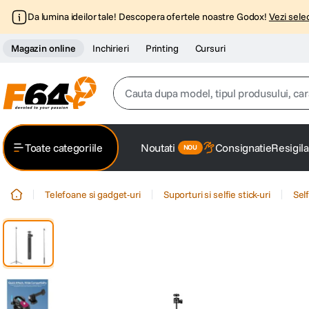
Da lumina ideilor tale! Descopera ofertele noastre Godox!
Vezi selec
Magazin online
Inchirieri
Printing
Cursuri
Cauta dupa model, tipul produsului, caracter
Top Cautari
Toate categoriile
Noutati
Consignatie
Resigila
canon g7x
1
.
Telefoane si gadget-uri
Suporturi si selfie stick-uri
Self
trepied
2
.
trepied telefon
3
.
peak design
4
.
canon sx740 hs
5
.