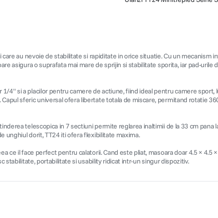
i care au nevoie de stabilitate si rapiditate in orice situatie. Cu un mecanism i
are asigura o suprafata mai mare de sprijin si stabilitate sporita, iar pad-urile
/4" si a placilor pentru camere de actiune, fiind ideal pentru camere sport, l
apul sferic universal ofera libertate totala de miscare, permitand rotatie 360°
inderea telescopica in 7 sectiuni permite reglarea inaltimii de la 33 cm pana 
 unghiul dorit, TT24 iti ofera flexibilitate maxima.
ea ce il face perfect pentru calatorii. Cand este pliat, masoara doar 4.5 × 4.5 
tabilitate, portabilitate si usability ridicat intr-un singur dispozitiv.