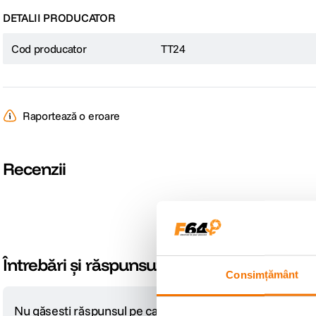
DETALII PRODUCATOR
Cod producator
TT24
Raportează o eroare
Recenzii
Întrebări și răspunsuri
Consimțământ
Nu găsești răspunsul pe care îl cauți?
Pune o întrebare