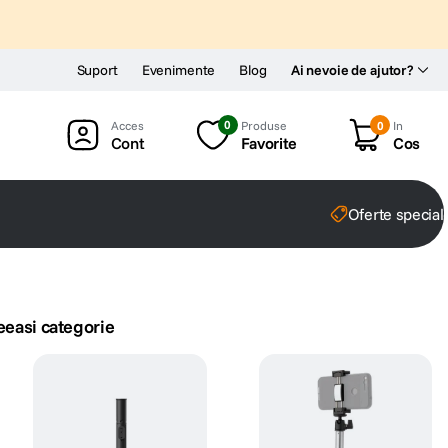
Suport
Evenimente
Blog
Ai nevoie de ajutor?
0
Produse
0
In
Cont
Favorite
Cos
Oferte special
eeasi categorie