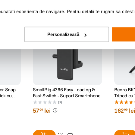
natati experienta de navigare. Pentru detalii te rugam sa citest
Personalizează
er Snap
SmallRig 4366 Easy Loading &
Benro BK1
ick cu
Fast Switch - Suport Smartphone
Tripod cu
(0)
57
lei
162
le
00
00