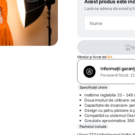
Acest produs este ind
Lasă-ne adresa de email și 
I
Vândut și livrat de
F64
Informații garanț
Persoană fizică: 12 
Specificații cheie
Inaltime reglabila: 33 – 148
Doua moduri de utilizare: se
Capacitate de incarcare: pan
Design cu patru picioare si p
Compatibil cu sistemul Cka 
Greutate aproximativa: 360 g
Pachetul include
Ulanzi TT24 Minitrepied Selfie 