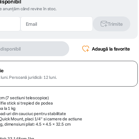
isponibil
te anunțăm când revine în stoc.
Trimite
ndisponibil
Adaugă la favorite
ie
luni.
Persoană juridică: 12 luni.
 cm (7 sectiuni telescopice)
lfie stick si trepied de podea
a la 1 kg
ad-uri din cauciuc pentru stabilitate
Quick Mount, placi 1/4" si camere de actiune
, dimensiuni pliat: 4.5 × 4.5 × 32.5 cm
Stick 33-148cm 1kg