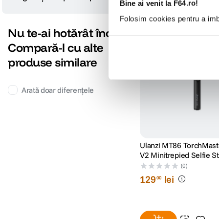
Bine ai venit la F64.ro!
Folosim cookies pentru a imbu
Nu te-ai hotărât încă?
Compară-l cu alte
produse similare
Arată doar diferențele
Ulanzi MT86 TorchMast
V2 Minitrepied Selfie St
Suport Telefon Negru
(0)
129
lei
00