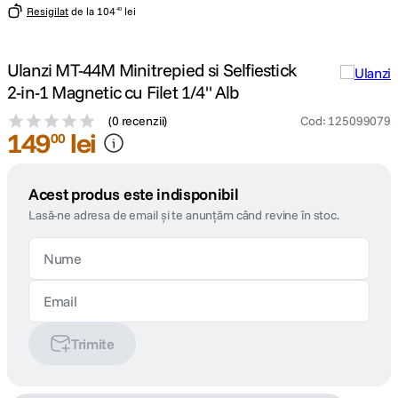
Resigilat
de la
104
lei
40
Ulanzi MT-44M Minitrepied si Selfiestick
2-in-1 Magnetic cu Filet 1/4" Alb
(
0 recenzii
)
Cod
:
125099079
149
lei
00
Acest produs este indisponibil
Lasă-ne adresa de email și te anunțăm când revine în stoc.
Trimite