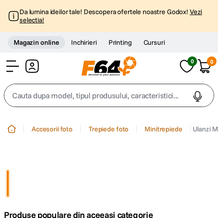
Da lumina ideilor tale! Descopera ofertele noastre Godox!
Vezi
selectia!
Magazin online
Inchirieri
Printing
Cursuri
0
0
Cont
Cauta dupa model, tipul produsului, caracteristici...
Top Cautari
Accesorii foto
Trepiede foto
Minitrepiede
Ulanzi M
canon g7x
1
.
trepied
2
.
trepied telefon
3
.
Produse populare din aceeasi categorie
peak design
4
.