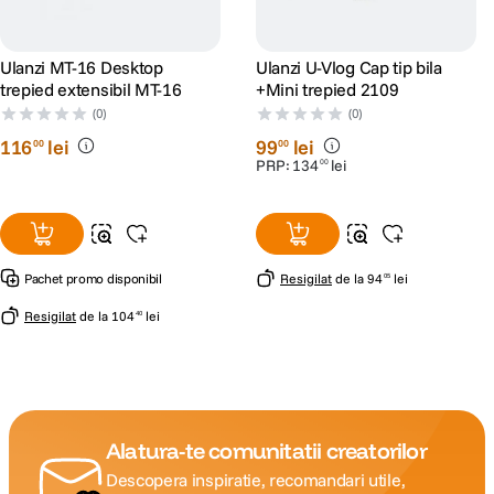
Ulanzi MT-16 Desktop
Ulanzi U-Vlog Cap tip bila
trepied extensibil MT-16
+Mini trepied 2109
(0)
(0)
116
lei
99
lei
00
00
PRP:
134
lei
00
Pachet promo disponibil
Resigilat
de la
94
lei
05
Resigilat
de la
104
lei
40
Alatura-te comunitatii creatorilor
Descopera inspiratie, recomandari utile,