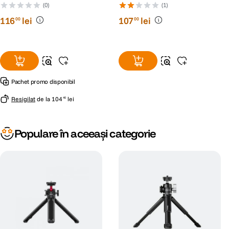
si Smartphone
(0)
(1)
116
lei
107
lei
00
00
Pachet promo disponibil
Resigilat
de la
104
lei
40
Populare în aceeași categorie