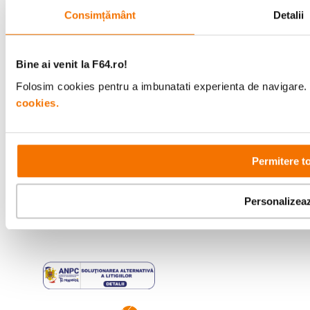
Consimțământ
Detalii
Urmareste-ne
Bine ai venit la F64.ro!
Folosim cookies pentru a imbunatati experienta de navigare. P
Metode de plata
cookies.
Comenzi si suport
Permitere t
+40 21 270 0050
Program de lucru
09:00 - 21:00
Personalizea
Showroom
Bd-ul Unirii 64, Bucuresti