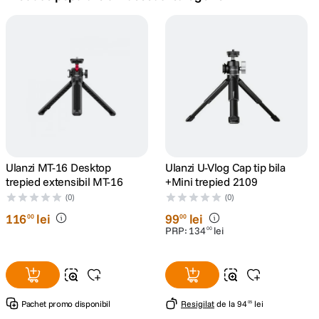
canon sx740 hs
5
.
lavaliera
6
.
sony fx
7
.
card memorie
8
.
dji mic mini
Ulanzi MT-16 Desktop
Ulanzi U-Vlog Cap tip bila
9
.
trepied extensibil MT-16
+Mini trepied 2109
(0)
(0)
dji osmo
10
.
116
lei
99
lei
00
00
PRP:
134
lei
00
Pachet promo disponibil
Resigilat
de la
94
lei
05