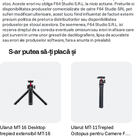
stoc. Aceste erori nu obliga F64 Studio S.R.L. la nicio actiune. Preturile si
disponibilitatea produselor comercializate de catre F64 Studio SRL pot
suferi modificari ulterioare, acest lucru fiind influentat de factori externi
precum politica de preturi a distribuitorilor sau disponibilitatea
produselor pe stocul acestora. De asemenea, F64 Studio S.R.L. isi
rezerva dreptul de a corecta eventuale omisiuni sau erori in afisare care
pot surveni in urma unor greseli de dactilografiere, lipsa de acuratete
sau erori ale produselor software, fara a anunta in prealabil.
S-ar putea să-ți placă și
Ulanzi MT-16 Desktop
Ulanzi MT-11Trepied
trepied extensibil MT-16
Octopus pentru Camere Foto