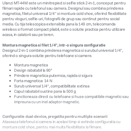
Ulanzi MT-44M este un minitrepied si selfie stick 2-in-1, conceput pentru
filmari rapide cu telefonul sau camera. Designul sau combina prinderea
magnetica, filetul universal 1/4" si montura cold shoe, oferind flexibilitate
pentru vloguri, selfie-uri, fotografii de grup sau continut pentru social
media. Cu tija telescopica extensibila pana la 149 cm, telecomanda
wireless si format compact pliabil, este o solutie practica pentru utilizare
acasa, in calatorii sau pe teren.
Montura magnetica si filet 1/4", intr-o singura configuratie
Designul 2-in-1 combina prinderea magnetica si surubul universal 1/4",
oferind o singura solutie pentru telefoane si camere.
Montura magnetica
Design rabatabil la 90°
Prindere magnetica puternica, rapida si sigura
Forta magnetica: 14 N
Surub universal 1/4", compatibilitate extinsa
Capul rabatabil sustine pana la 500 g
Functioneaza direct cu telefoane si huse compatibile magnetic sau
impreuna cu un inel adaptor magnetic.
Configuratie dual-device, pregatita pentru multiple scenarii
Ataseaza telefonul si camera in acelasi timp si extinde configuratia cu
montura cold shoe, pentru mai multa flexibilitate la filmare.