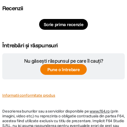
Specificatii
Materiale: plastic, aliaj de aluminiu, magneti
DETALII PRODUCATOR
Recenzii
Dimensiuni pliat: 60 x 60 x 335 mm
Inaltime extinsa: 149 cm
Cod producator
MT-44M S160
Greutate neta: aproximativ 420 g
Scrie prima recenzie
Greutate bruta: aproximativ 490 g
Capacitate de incarcare: 1.2 kg
Telecomanda wireless: da
Sisteme compatibile: iOS, Android, HarmonyOS
Întrebări și răspunsuri
Raza control wireless: 10 m
Tip baterie: baterie tip pastila CR1632
Autonomie baterie: peste 12.000 de apasari
Nu găsești răspunsul pe care îl cauți?
Pune o întrebare
Informatii conformitate produs
Descrierea bunurilor sau a serviciilor disponibile pe
www.f64.ro
(prin
imagini, video etc.) nu reprezinta o obligatie contractuala din partea F64,
acestea fiind utilizate exclusiv cu titlu de prezentare. Implicit F64 Studio
S.R.L. nu isi asuma raspunderea pentru eventualele erori de pret sau