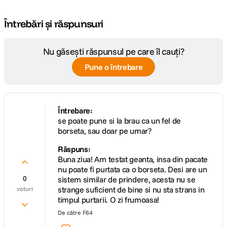
Întrebări și răspunsuri
Nu găsești răspunsul pe care îl cauți?
Pune o întrebare
Întrebare:
se poate pune si la brau ca un fel de
borseta, sau doar pe umar?
Răspuns:
Buna ziua! Am testat geanta, insa din pacate
nu poate fi purtata ca o borseta. Desi are un
0
sistem similar de prindere, acesta nu se
strange suficient de bine si nu sta strans in
voturi
timpul purtarii. O zi frumoasa!
De către
F64