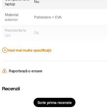
Nu
laptop
Material
Poliestere + EVA
exterior
Rezistenta la
Da
apa
Sistem de
Fermoar
Vezi mai multe specificații
inchidere
Volum maxim
9L
Raportează o eroare
Tip geanta
Genti foto
DETALII PRODUCATOR
Recenzii
Cod producator
AB02
Scrie prima recenzie