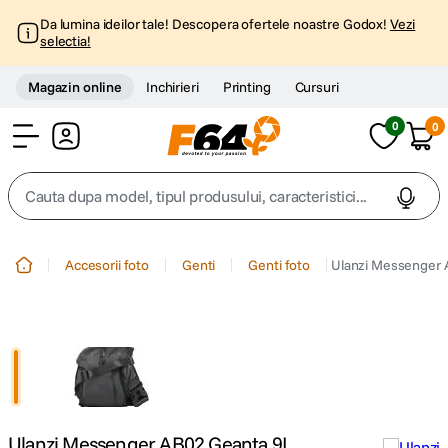
Da lumina ideilor tale! Descopera ofertele noastre Godox!
Vezi
selectia!
Magazin online
Inchirieri
Printing
Cursuri
0
0
Cont
Cauta dupa model, tipul produsului, caracteristici...
Top Cautari
Accesorii foto
Genti
Genti foto
Ulanzi Messenger 
canon g7x
1
.
trepied
2
.
trepied telefon
3
.
Ulanzi Messenger AB02 Geanta 9L
peak design
4
.