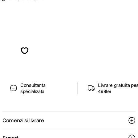
Alatura-te comunitatii creatorilor
Descopera inspiratie, recomandari utile,
ghiduri foto-video si oferte pregatite special
pentru tine.
Consultanta
Livrare gratuita pe
specializata
499lei
Comenzi si livrare
Suport