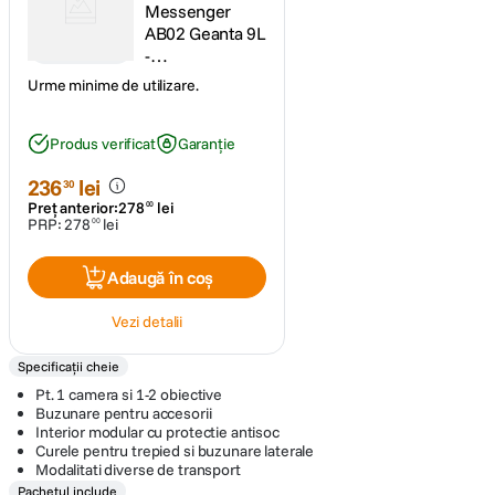
Messenger
AB02 Geanta 9L
-
RS125088460-
Urme minime de utilizare.
1
Produs verificat
Garanție
236
lei
30
Preț anterior:
278
lei
00
PRP:
278
lei
00
Adaugă în coș
Vezi detalii
Specificații cheie
Pt. 1 camera si 1-2 obiective
Buzunare pentru accesorii
Interior modular cu protectie antisoc
Curele pentru trepied si buzunare laterale
Modalitati diverse de transport
Pachetul include