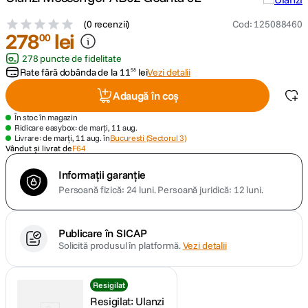
(
0 recenzii
)
Cod
:
125088460
canon sx740 hs
5
.
278
lei
00
278 puncte de fidelitate
lavaliera
6
.
Rate fără dobânda de la
11
lei
Vezi detalii
58
card memorie
Adaugă în coș
7
.
În stoc în magazin
ulanzi
Ridicare easybox: de marți, 11 aug.
8
.
Livrare: de marți, 11 aug. în
Bucuresti (Sectorul 3)
Vândut și livrat de
F64
insta 360
9
.
Informații garanție
Persoană fizică: 24 luni.
Persoană juridică: 12 luni.
godox
10
.
Publicare în SICAP
Solicită produsul în platformă.
Vezi detalii
Resigilat
Resigilat: Ulanzi