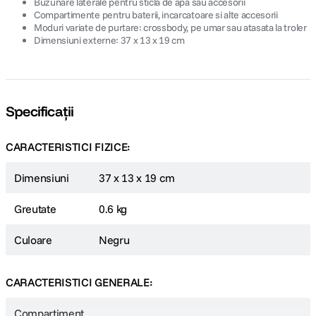
Buzunare laterale pentru sticla de apa sau accesorii
Compartimente pentru baterii, incarcatoare si alte accesorii
Moduri variate de purtare: crossbody, pe umar sau atasata la troler
Dimensiuni externe: 37 x 13 x 19 cm
Specificații
CARACTERISTICI FIZICE:
Dimensiuni
37 x 13 x 19 cm
Greutate
0.6 kg
Culoare
Negru
CARACTERISTICI GENERALE:
Compartiment