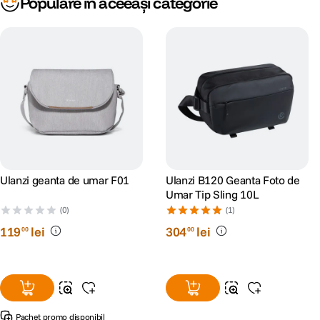
Populare în aceeași categorie
Ulanzi geanta de umar F01
Ulanzi B120 Geanta Foto de
Umar Tip Sling 10L
(0)
(1)
119
lei
304
lei
00
00
Pachet promo disponibil