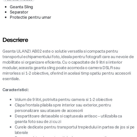
Geanta Sling
Separator
Protectie pentru umar
Descriere
Geanta ULANZI AB02 este o solutie versatila si compacta pentru
transportul echipamentului foto, ideala pentru fotografi care au nevoie de
mobilitate si organizare eficienta. Cu o capacitate de 9 litri si interior
modular, aceasta geanta sling poate acomoda o camera DSLR sau
mirrorless si 1-2 obiective, oferind in acelasi timp spatiu pentru accesorii
esentiale.
Caracteristici:
Volum de 9 litri, potrivita pentru camera si 1-2 obiective
Clapa frontala pliabila spre interior sau exterior, pentru
personalizare sau atasare de accesorii
Despartitoare detasabile si captuseala antisoc – utilizabila ca
geanta foto sau de zi cu zi
Curele dedicate pentru transportul trepiedului in partea de jos si pe
laterale