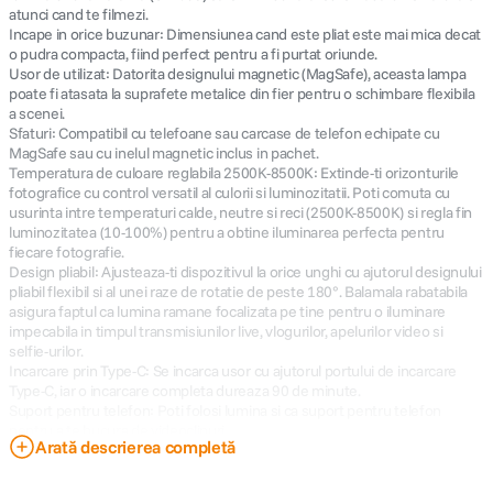
atunci cand te filmezi.
Incape in orice buzunar: Dimensiunea cand este pliat este mai mica decat
o pudra compacta, fiind perfect pentru a fi purtat oriunde.
Usor de utilizat: Datorita designului magnetic (MagSafe), aceasta lampa
poate fi atasata la suprafete metalice din fier pentru o schimbare flexibila
a scenei.
Sfaturi: Compatibil cu telefoane sau carcase de telefon echipate cu
MagSafe sau cu inelul magnetic inclus in pachet.
Temperatura de culoare reglabila 2500K-8500K: Extinde-ti orizonturile
fotografice cu control versatil al culorii si luminozitatii. Poti comuta cu
usurinta intre temperaturi calde, neutre si reci (2500K-8500K) si regla fin
luminozitatea (10-100%) pentru a obtine iluminarea perfecta pentru
fiecare fotografie.
Design pliabil: Ajusteaza-ti dispozitivul la orice unghi cu ajutorul designului
pliabil flexibil si al unei raze de rotatie de peste 180°. Balamala rabatabila
asigura faptul ca lumina ramane focalizata pe tine pentru o iluminare
impecabila in timpul transmisiunilor live, vlogurilor, apelurilor video si
selfie-urilor.
Incarcare prin Type-C: Se incarca usor cu ajutorul portului de incarcare
Type-C, iar o incarcare completa dureaza 90 de minute.
Suport pentru telefon: Poti folosi lumina si ca suport pentru telefon
pentru a te bucura de videoclipuri.
Arată descrierea completă
Specificatii:
Culoare: Alb si negru