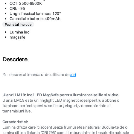
CCT: 2500-8500K
CRI: =95
Unghi fascicul luminos: 120°
Capacitate baterie: 400mAh
Pachetul include
Lumina led
magsafe
Descriere
📝 - descarcati manualul de utilizare de
aici
Ulanzi LM19: Inel LED MagSafe pentru iluminarea selfie si video
Ulanzi LM19 este un ringlight LED magnetic ideal pentru a obtine o
iluminare perfecta pentru selfie-uri, vloguri, videoconferinte si
transmisiuni live.
Caracteristici:
Lumina difuza care iti accentueaza frumusetea naturala: Bucura-te de o
lumina difuza flatanta (CRI ?95) care iti imbunatateste trasaturile naturale