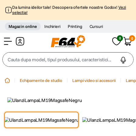
Da lumina ideilor tale! Descopera ofertele noastre Godox!
Vezi
selectia!
Magazin online
Inchirieri
Printing
Cursuri
0
0
Cont
Cauta dupa model, tipul produsului, caracteristici...
Top Cautari
Echipamente de studio
Lampi video si accesorii
Lampi
canon g7x
1
.
trepied
2
.
trepied telefon
3
.
peak design
4
.