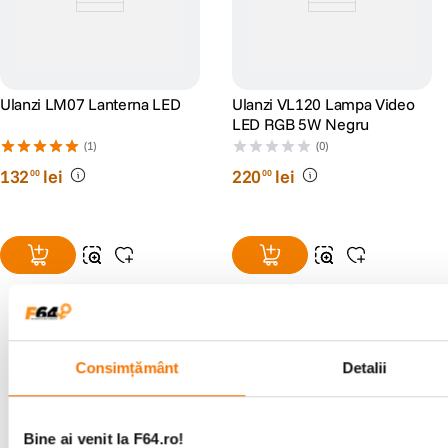
Ulanzi LM07 Lanterna LED
Ulanzi VL120 Lampa Video
LED RGB 5W Negru
(1)
(0)
132
lei
220
lei
00
00
Consimțământ
Detalii
Alatura-te comunitatii creatorilor
Descopera inspiratie, recomandari utile,
ghiduri foto-video si oferte pregatite special
Bine ai venit la F64.ro!
pentru tine.