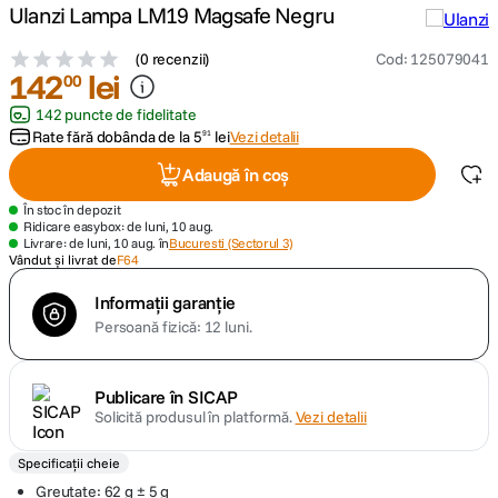
Ulanzi Lampa LM19 Magsafe Negru
lavaliera
5
.
(
0 recenzii
)
Cod
:
125079041
142
lei
00
canon sx740 hs
6
.
142 puncte de fidelitate
Rate fără dobânda de la
5
lei
Vezi detalii
91
card memorie
7
.
Adaugă în coș
sony fx
8
.
În stoc în depozit
Ridicare easybox: de luni, 10 aug.
Livrare: de luni, 10 aug. în
Bucuresti (Sectorul 3)
dji mic mini
Vândut și livrat de
F64
9
.
Informații garanție
dji osmo pocket 4
10
.
Persoană fizică: 12 luni.
Publicare în SICAP
Solicită produsul în platformă.
Vezi detalii
Specificații cheie
Greutate: 62 g ± 5 g