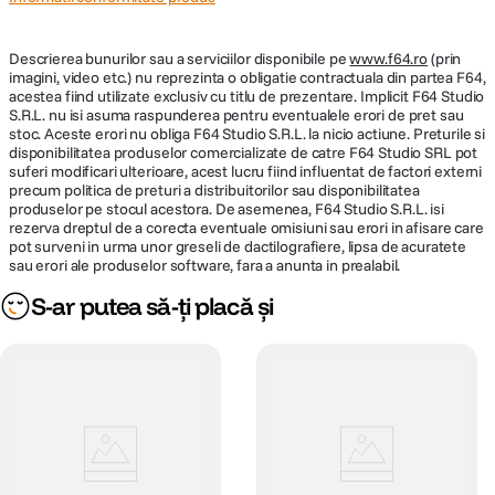
Descrierea bunurilor sau a serviciilor disponibile pe
www.f64.ro
(prin
imagini, video etc.) nu reprezinta o obligatie contractuala din partea F64,
acestea fiind utilizate exclusiv cu titlu de prezentare. Implicit F64 Studio
S.R.L. nu isi asuma raspunderea pentru eventualele erori de pret sau
stoc. Aceste erori nu obliga F64 Studio S.R.L. la nicio actiune. Preturile si
disponibilitatea produselor comercializate de catre F64 Studio SRL pot
suferi modificari ulterioare, acest lucru fiind influentat de factori externi
precum politica de preturi a distribuitorilor sau disponibilitatea
produselor pe stocul acestora. De asemenea, F64 Studio S.R.L. isi
rezerva dreptul de a corecta eventuale omisiuni sau erori in afisare care
pot surveni in urma unor greseli de dactilografiere, lipsa de acuratete
sau erori ale produselor software, fara a anunta in prealabil.
S-ar putea să-ți placă și