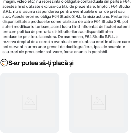
imagini, video etc.) nu reprezinta o obligatie contractuala din partea F64,
acestea fiind utilizate exclusiv cu titlu de prezentare. Implicit F64 Studio
S.R.L. nu isi asuma raspunderea pentru eventualele erori de pret sau
stoc. Aceste erori nu obliga F64 Studio S.R.L. la nicio actiune. Preturile si
disponibilitatea produselor comercializate de catre F64 Studio SRL pot
suferi modificari ulterioare, acest lucru fiind influentat de factori externi
precum politica de preturi a distribuitorilor sau disponibilitatea
produselor pe stocul acestora. De asemenea, F64 Studio S.R.L. isi
rezerva dreptul de a corecta eventuale omisiuni sau erori in afisare care
pot surveni in urma unor greseli de dactilografiere, lipsa de acuratete
sau erori ale produselor software, fara a anunta in prealabil.
S-ar putea să-ți placă și