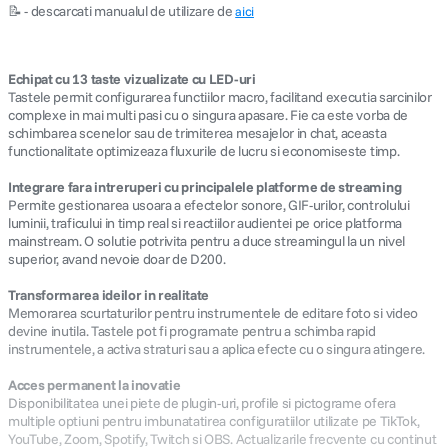
📝 - descarcati manualul de utilizare de
aici
canon sx740 hs
5
.
Echipat cu 13 taste vizualizate cu LED-uri
lavaliera
6
.
Tastele permit configurarea functiilor macro, facilitand executia sarcinilor
complexe in mai multi pasi cu o singura apasare. Fie ca este vorba de
schimbarea scenelor sau de trimiterea mesajelor in chat, aceasta
sony fx
7
.
functionalitate optimizeaza fluxurile de lucru si economiseste timp.
card memorie
Integrare fara intreruperi cu principalele platforme de streaming
8
.
Permite gestionarea usoara a efectelor sonore, GIF-urilor, controlului
luminii, traficului in timp real si reactiilor audientei pe orice platforma
dji mic mini
9
.
mainstream. O solutie potrivita pentru a duce streamingul la un nivel
superior, avand nevoie doar de D200.
dji osmo
10
.
Transformarea ideilor in realitate
Memorarea scurtaturilor pentru instrumentele de editare foto si video
devine inutila. Tastele pot fi programate pentru a schimba rapid
instrumentele, a activa straturi sau a aplica efecte cu o singura atingere.
Acces permanent la inovatie
Disponibilitatea unei piete de plugin-uri, profile si pictograme ofera
multiple optiuni pentru imbunatatirea configuratiilor utilizate pe TikTok,
YouTube, Zoom, Spotify, Twitch si OBS. Actualizarile frecvente cu continut