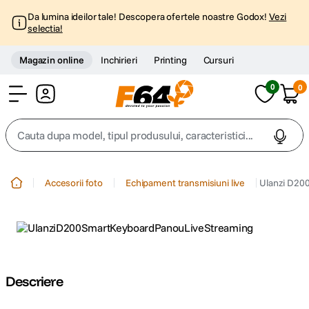
Da lumina ideilor tale! Descopera ofertele noastre Godox!
Vezi
selectia!
Magazin online
Inchirieri
Printing
Cursuri
0
0
Cont
Cauta dupa model, tipul produsului, caracteristici...
Top Cautari
Accesorii foto
Echipament transmisiuni live
Ulanzi D20
canon g7x
1
.
trepied
2
.
trepied telefon
3
.
Descriere
peak design
4
.