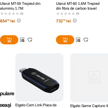
Ulanzi MT-59 Trepied din
Ulanzi MT-60 1.6M Trepied
aluminiu 1.7M
din fibra de carbon travel
(0)
(0)
854
lei
732
lei
00
00
pulare
eeași
Elgato Cam Link Placa de
Elgato Game Capture 