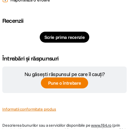
USB: USB 2.0
Dimensiuni: 15.4 x 9.2 x 7.8 cm
Greutate neta: 230 g
Greutate bruta: 666 g
Recenzii
Sisteme suportate: Windows 7 si versiuni ulterioare / macOS 10.13 si
versiuni ulterioare
Scrie prima recenzie
Întrebări și răspunsuri
Nu găsești răspunsul pe care îl cauți?
Pune o întrebare
Informatii conformitate produs
Descrierea bunurilor sau a serviciilor disponibile pe
www.f64.ro
(prin