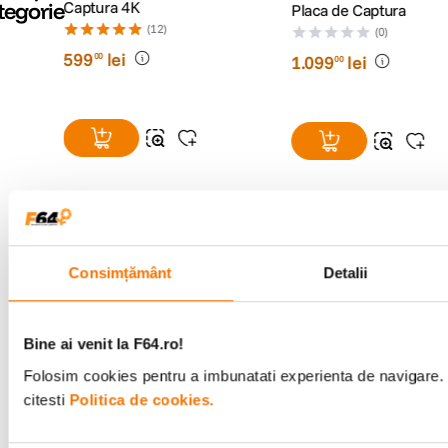
tegorie
Captura 4K
Placa de Captura
(12)
(0)
599
lei
00
1
.
099
lei
00
Alatura-te comunitatii creatorilor
Consimțământ
Detalii
Descopera inspiratie, recomandari utile,
ghiduri foto-video si oferte pregatite special
pentru tine.
Bine ai venit la F64.ro!
Folosim cookies pentru a imbunatati experienta de navigare. 
citesti
Politica de cookies.
Consultanta
Livrare gratuita pe
specializata
499lei