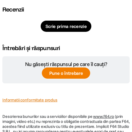
1.3 - 4.4 GHz Performance, 0.9 - 3.3 GHz
Viteza procesor
Efficiency
Recenzii
Memorie
8 GB
Scrie prima recenzie
instalata
CARACTERISTICI FIZICE:
Întrebări și răspunsuri
Dimensiuni
29.2 x 25.81 x 19.99 cm
Nu găsești răspunsul pe care îl cauți?
Culoare
Negru
Pune o întrebare
DETALII PRODUCATOR
Informatii conformitate produs
Cod producator
DXP6800Pro-25899B
Descrierea bunurilor sau a serviciilor disponibile pe
www.f64.ro
(prin
imagini, video etc.) nu reprezinta o obligatie contractuala din partea F64,
acestea fiind utilizate exclusiv cu titlu de prezentare. Implicit F64 Studio
S.R.L. nu isi asuma raspunderea pentru eventualele erori de pret sau