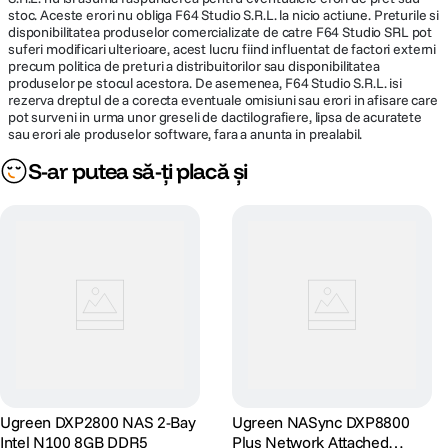
stoc. Aceste erori nu obliga F64 Studio S.R.L. la nicio actiune. Preturile si
disponibilitatea produselor comercializate de catre F64 Studio SRL pot
suferi modificari ulterioare, acest lucru fiind influentat de factori externi
precum politica de preturi a distribuitorilor sau disponibilitatea
produselor pe stocul acestora. De asemenea, F64 Studio S.R.L. isi
rezerva dreptul de a corecta eventuale omisiuni sau erori in afisare care
pot surveni in urma unor greseli de dactilografiere, lipsa de acuratete
sau erori ale produselor software, fara a anunta in prealabil.
S-ar putea să-ți placă și
Ugreen DXP2800 NAS 2-Bay
Ugreen NASync DXP8800
Intel N100 8GB DDR5
Plus Network Attached