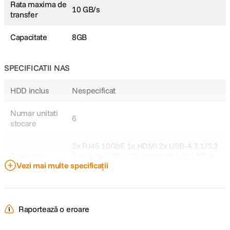
Rata maxima de
10 GB/s
transfer
Capacitate
8GB
SPECIFICATII NAS
HDD inclus
Nespecificat
Numar unitati
6
stocare
2x RJ45 10GbE 1x HDMI 2x USB-A 3.1/3.2
Conectori
Gen 2 2x USB-C Thunderbolt 4 2x USB-A
Vezi mai multe specificații
2.0
Suport RAID
RAID 1, 5, 6, 10 si JBOD
Raportează o eroare
Tip procesor
Intel Core i5-1235U, 10-Core