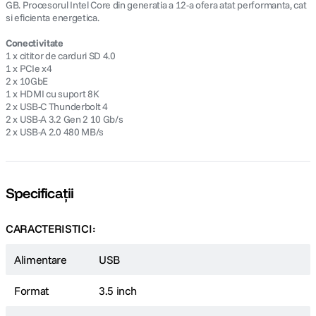
GB. Procesorul Intel Core din generatia a 12-a ofera atat performanta, cat
si eficienta energetica.
Conectivitate
1 x cititor de carduri SD 4.0
1 x PCIe x4
2 x 10GbE
1 x HDMI cu suport 8K
2 x USB-C Thunderbolt 4
2 x USB-A 3.2 Gen 2 10 Gb/s
2 x USB-A 2.0 480 MB/s
Specificații
CARACTERISTICI:
Alimentare
USB
Format
3.5 inch