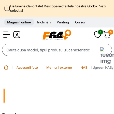
Da lumina ideilor tale! Descopera ofertele noastre Godox!
Vezi
selectia!
Magazin online
Inchirieri
Printing
Cursuri
0
0
Cont
Cauta dupa model, tipul produsului, caracteristici...
Top Cautari
Accesorii foto
Memorii externe
NAS
Ugreen NASyn
canon g7x
1
.
trepied
2
.
trepied telefon
3
.
peak design
4
.