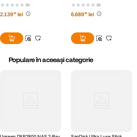
Storage (NAS) cu procesor i5
(0)
(0)
1235u 10-Core 8GB DDR5 8-
2
.
139
lei
6
.
689
lei
99
99
Bay 2 Porturi 10G
Populare în aceeași categorie
Ugreen DXP2800 NAS 2-Bay
SanDisk Ultra Luxe Stick