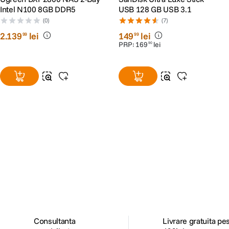
Intel N100 8GB DDR5
USB 128 GB USB 3.1
(0)
(7)
2
.
139
lei
149
lei
99
99
PRP:
169
lei
90
Alatura-te comunitatii creatorilor
Descopera inspiratie, recomandari utile,
ghiduri foto-video si oferte pregatite special
pentru tine.
Consultanta
Livrare gratuita pe