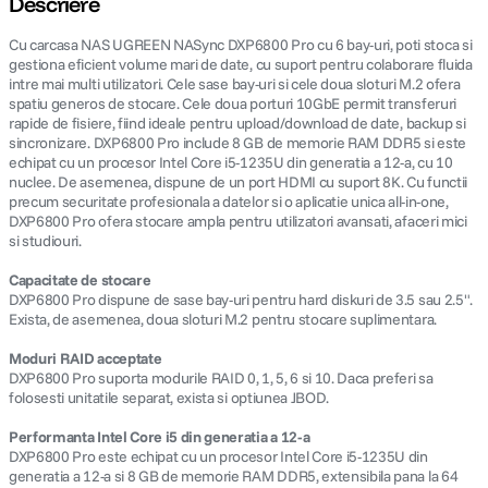
Descriere
Cu carcasa NAS UGREEN NASync DXP6800 Pro cu 6 bay-uri, poti stoca si
canon sx740 hs
5
.
gestiona eficient volume mari de date, cu suport pentru colaborare fluida
intre mai multi utilizatori. Cele sase bay-uri si cele doua sloturi M.2 ofera
lavaliera
6
.
spatiu generos de stocare. Cele doua porturi 10GbE permit transferuri
rapide de fisiere, fiind ideale pentru upload/download de date, backup si
sincronizare. DXP6800 Pro include 8 GB de memorie RAM DDR5 si este
card memorie
7
.
echipat cu un procesor Intel Core i5-1235U din generatia a 12-a, cu 10
nuclee. De asemenea, dispune de un port HDMI cu suport 8K. Cu functii
precum securitate profesionala a datelor si o aplicatie unica all-in-one,
dji mic mini
8
.
DXP6800 Pro ofera stocare ampla pentru utilizatori avansati, afaceri mici
si studiouri.
dji osmo
9
.
Capacitate de stocare
DXP6800 Pro dispune de sase bay-uri pentru hard diskuri de 3.5 sau 2.5".
insta 360
10
.
Exista, de asemenea, doua sloturi M.2 pentru stocare suplimentara.
Moduri RAID acceptate
DXP6800 Pro suporta modurile RAID 0, 1, 5, 6 si 10. Daca preferi sa
folosesti unitatile separat, exista si optiunea JBOD.
Performanta Intel Core i5 din generatia a 12-a
DXP6800 Pro este echipat cu un procesor Intel Core i5-1235U din
generatia a 12-a si 8 GB de memorie RAM DDR5, extensibila pana la 64