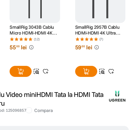
SmallRig 3043B Cablu
SmallRig 2957B Cablu
Micro HDMI-HDMI 4K
HDMI-HDMI 4K Ultra
Ultra Slim 55cm
Slim 55cm
(12)
(7)
55
lei
59
lei
00
00
u Video miniHDMI Tata la HDMI Tata
ru
Compara
od
:
125096857