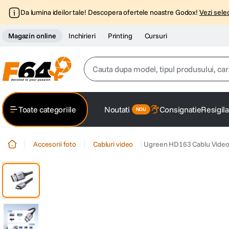
Da lumina ideilor tale! Descopera ofertele noastre Godox!
Vezi selec
Magazin online
Inchirieri
Printing
Cursuri
Cauta dupa model, tipul produsului, caracter
Top Cautari
Toate categoriile
Noutati
Consignatie
Resigila
canon g7x
1
.
Accesorii foto
Cabluri video
Ugreen HD163 Cablu Video 
trepied
2
.
trepied telefon
3
.
peak design
4
.
lavaliera
5
.