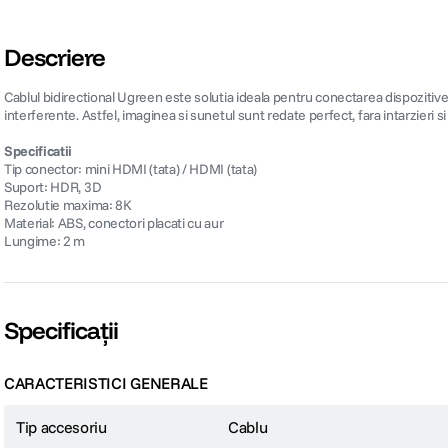
Descriere
Cablul bidirectional Ugreen este solutia ideala pentru conectarea dispozitivel
interferente. Astfel, imaginea si sunetul sunt redate perfect, fara intarzieri 
Specificatii
Tip conector: mini HDMI (tata) / HDMI (tata)
Suport: HDR, 3D
Rezolutie maxima: 8K
Material: ABS, conectori placati cu aur
Lungime: 2 m
Specificații
CARACTERISTICI GENERALE
Tip accesoriu
Cablu