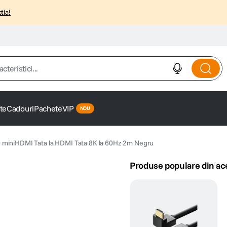
tia!
istici...
te
Cadouri
Pachete
VIP
miniHDMI Tata la HDMI Tata 8K la 60Hz 2m Negru
Produse populare din ac