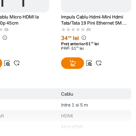
blu Micro HDMI la
Impuls Cablu Hdmi-Mini Hdmi
0p 45cm
Tata/Tata 19 Pini Ethernet 5M
Aurit
(0)
(0)
i
34
lei
90
Preț anterior:
51
lei
00
PRP:
51
lei
00
Cablu
Intre 1 si 5 m
MI
HDMI
Mini HDMI