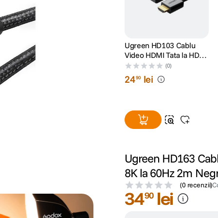
Ugreen HD103 Cablu
Video HDMI Tata la HDMI
Tata 4K la 30Hz Unghi 90
(0)
Drept 2m Negru
24
lei
90
Ugreen HD163 Cabl
8K la 60Hz 2m Neg
(
0 recenzii
)
C
34
lei
90