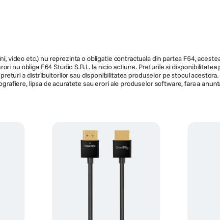
HDMI USB-C
ATOM4K6
169
229
ni, video etc.) nu reprezinta o obligatie contractuala din partea F64, acestea 
ri nu obliga F64 Studio S.R.L. la nicio actiune. Preturile si disponibilitate
de preturi a distribuitorilor sau disponibilitatea produselor pe stocul acesto
ografiere, lipsa de acuratete sau erori ale produselor software, fara a anunta