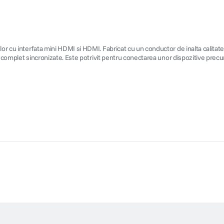
or cu interfata mini HDMI si HDMI. Fabricat cu un conductor de inalta calitate d
si complet sincronizate. Este potrivit pentru conectarea unor dispozitive precum