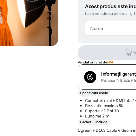
Acest produs este ind
Lasă-ne adresa de email și 
I
Vândut și livrat de
F64
Informații garanț
Persoană fizică: 6 l
Specificații cheie
Conectori mini HDMI tata /
Rezolutie maxima 8K
Suporta HDR si 3D
Lungime 2 m
Pachetul include
Ugreen HD163 Cablu Video mini