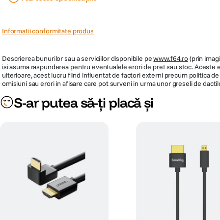
Cod producator
10173
PRP
24.900
Informatii conformitate produs
Descrierea bunurilor sau a serviciilor disponibile pe
www.f64.ro
(prin imagi
isi asuma raspunderea pentru eventualele erori de pret sau stoc. Aceste ero
ulterioare, acest lucru fiind influentat de factori externi precum politica 
omisiuni sau erori in afisare care pot surveni in urma unor greseli de dactil
S-ar putea să-ți placă și