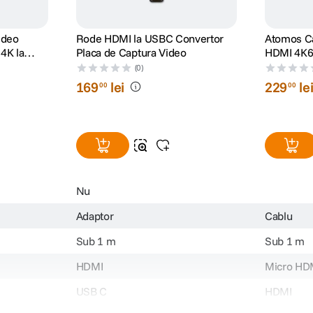
Rode HDMI la USBC Convertor
Atomos Ca
4K la
Placa de Captura Video
HDMI 4K6
m Negru
(0)
169
lei
229
le
00
00
Nu
Adaptor
Cablu
Sub 1 m
Sub 1 m
HDMI
Micro HD
USB C
HDMI