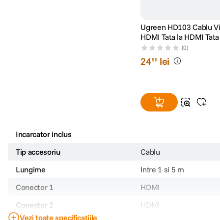
Ugreen HD103 Cablu Video
HDMI Tata la HDMI Tata 
30Hz Unghi 90 Drept 2
(0)
24
lei
90
Incarcator inclus
Tip accesoriu
Cablu
Lungime
Intre 1 si 5 m
Conector 1
HDMI
Conector 2
HDMI
Vezi toate specificațiile