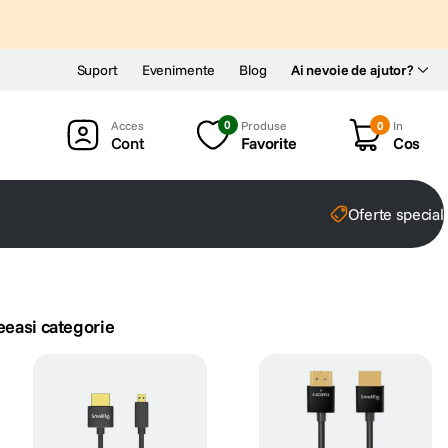
Suport
Evenimente
Blog
Ai nevoie de ajutor?
0
Produse
0
In
Cont
Favorite
Cos
Oferte special
eeasi categorie