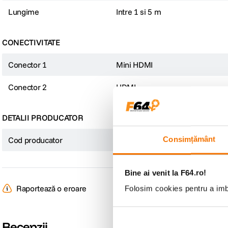
Lungime
Intre 1 si 5 m
CONECTIVITATE
Conector 1
Mini HDMI
Conector 2
HDMI
DETALII PRODUCATOR
Consimțământ
Cod producator
15515
Bine ai venit la F64.ro!
Raportează o eroare
Folosim cookies pentru a imbu
Recenzii