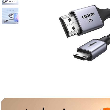
canon sx740 hs
6
.
card memorie
7
.
sony fx
8
.
dji mic mini
9
.
dji osmo pocket 4
10
.