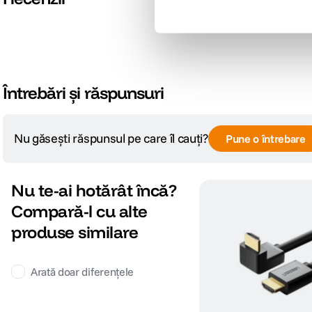
Întrebări și răspunsuri
Nu găsești răspunsul pe care îl cauți?
Pune o întrebare
Nu te-ai hotărât încă?
Compară-l cu alte
produse similare
Arată doar diferențele