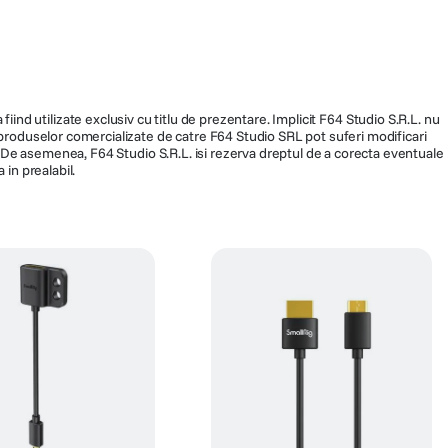
0C7
T809681
51
fiind utilizate exclusiv cu titlu de prezentare. Implicit F64 Studio S.R.L. nu
a produselor comercializate de catre F64 Studio SRL pot suferi modificari
ra. De asemenea, F64 Studio S.R.L. isi rezerva dreptul de a corecta eventuale
 in prealabil.