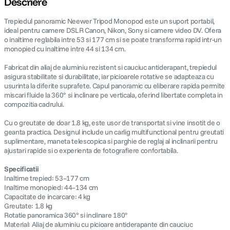
Descriere
Trepiedul panoramic Neewer Tripod Monopod este un suport portabil,
canon sx740 hs
5
.
ideal pentru camere DSLR Canon, Nikon, Sony si camere video DV. Ofera
o inaltime reglabila intre 53 si 177 cm si se poate transforma rapid intr-un
lavaliera
6
.
monopied cu inaltime intre 44 si 134 cm.
Fabricat din aliaj de aluminiu rezistent si cauciuc antiderapant, trepiedul
sony fx
7
.
asigura stabilitate si durabilitate, iar picioarele rotative se adapteaza cu
usurinta la diferite suprafete. Capul panoramic cu eliberare rapida permite
miscari fluide la 360° si inclinare pe verticala, oferind libertate completa in
card memorie
8
.
compozitia cadrului.
dji mic mini
9
.
Cu o greutate de doar 1.8 kg, este usor de transportat si vine insotit de o
geanta practica. Designul include un carlig multifunctional pentru greutati
suplimentare, maneta telescopica si parghie de reglaj al inclinarii pentru
dji osmo
10
.
ajustari rapide si o experienta de fotografiere confortabila.
Specificatii
Inaltime trepied: 53–177 cm
Inaltime monopied: 44–134 cm
Capacitate de incarcare: 4 kg
Greutate: 1.8 kg
Rotatie panoramica 360° si inclinare 180°
Material: Aliaj de aluminiu cu picioare antiderapante din cauciuc