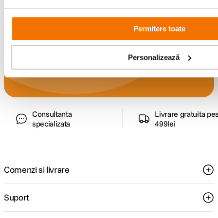
Permitere toate
Alatura-te comunitatii creatorilor
Descopera inspiratie, recomandari utile,
Personalizează
ghiduri foto-video si oferte pregatite special
pentru tine.
Consultanta
Livrare gratuita pe
specializata
499lei
Comenzi si livrare
Suport