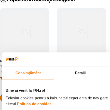
Neewer N284L Trepied 2-in-
Neewer TP77 Trepied 2-in-1
1 200 cm
197 cm
(0)
(0)
Consimțământ
Detalii
799
lei
499
lei
00
00
Bine ai venit la F64.ro!
Folosim cookies pentru a imbunatati experienta de navigare. 
citesti
Politica de cookies.