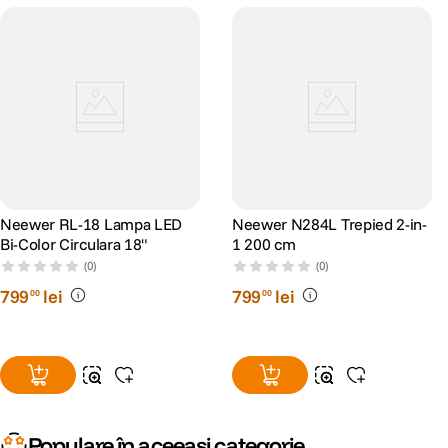
Neewer RL-18 Lampa LED
Neewer N284L Trepied 2-in-
Bi-Color Circulara 18"
1 200 cm
(0)
(0)
799
lei
799
lei
00
00
Populare în aceeași categorie