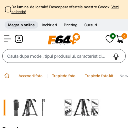
Da lumina ideilor tale! Descopera ofertele noastre Godox!
Vezi
selectia!
Magazin online
Inchirieri
Printing
Cursuri
0
0
Cont
Cauta dupa model, tipul produsului, caracteristici...
Top Cautari
Accesorii foto
Trepiede foto
Trepiede foto kit
Neew
canon g7x
1
.
trepied
2
.
trepied telefon
3
.
peak design
4
.