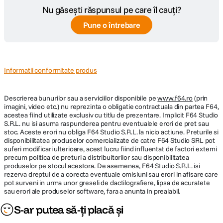
Nu găsești răspunsul pe care îl cauți?
Pune o întrebare
DETALII PRODUCATOR
Cod producator
66600228
Informatii conformitate produs
Descrierea bunurilor sau a serviciilor disponibile pe
www.f64.ro
(prin
imagini, video etc.) nu reprezinta o obligatie contractuala din partea F64,
acestea fiind utilizate exclusiv cu titlu de prezentare. Implicit F64 Studio
S.R.L. nu isi asuma raspunderea pentru eventualele erori de pret sau
stoc. Aceste erori nu obliga F64 Studio S.R.L. la nicio actiune. Preturile si
disponibilitatea produselor comercializate de catre F64 Studio SRL pot
suferi modificari ulterioare, acest lucru fiind influentat de factori externi
precum politica de preturi a distribuitorilor sau disponibilitatea
produselor pe stocul acestora. De asemenea, F64 Studio S.R.L. isi
rezerva dreptul de a corecta eventuale omisiuni sau erori in afisare care
pot surveni in urma unor greseli de dactilografiere, lipsa de acuratete
sau erori ale produselor software, fara a anunta in prealabil.
S-ar putea să-ți placă și