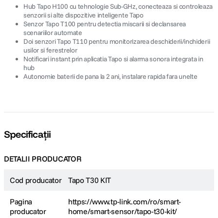
Hub Tapo H100 cu tehnologie Sub-GHz, conecteaza si controleaza
senzorii si alte dispozitive inteligente Tapo
Senzor Tapo T100 pentru detectia miscarii si declansarea
scenariilor automate
Doi senzori Tapo T110 pentru monitorizarea deschiderii/inchiderii
usilor si ferestrelor
Notificari instant prin aplicatia Tapo si alarma sonora integrata in
hub
Autonomie baterii de pana la 2 ani, instalare rapida fara unelte
Specificații
DETALII PRODUCATOR
Cod producator
Tapo T30 KIT
Pagina
https://www.tp-link.com/ro/smart-
producator
home/smart-sensor/tapo-t30-kit/