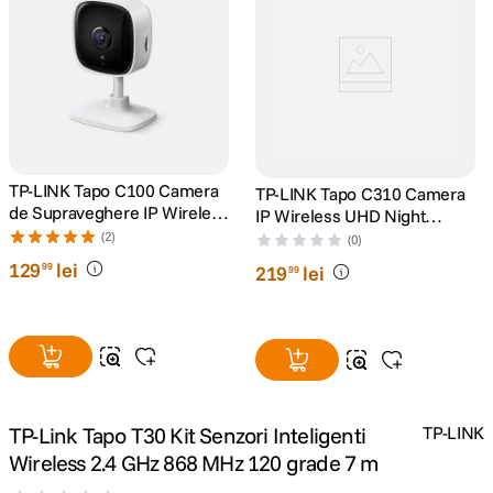
canon sx740 hs
5
.
lavaliera
6
.
card memorie
7
.
TP-LINK Tapo C100 Camera
TP-LINK Tapo C310 Camera
ulanzi
8
.
de Supraveghere IP Wireless
IP Wireless UHD Night
Night Vision Full HD 1080P
Vision Alb
(2)
(0)
Alb
insta 360
9
.
129
lei
99
219
lei
99
godox
10
.
TP-Link Tapo T30 Kit Senzori Inteligenti
TP-LINK
Wireless 2.4 GHz 868 MHz 120 grade 7 m