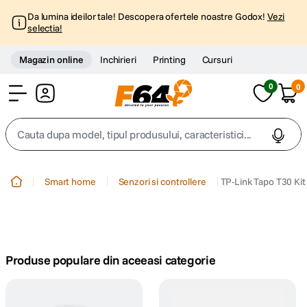
Da lumina ideilor tale! Descopera ofertele noastre Godox!
Vezi
selectia!
Magazin online
Inchirieri
Printing
Cursuri
0
0
Cont
Cauta dupa model, tipul produsului, caracteristici...
Top Cautari
Smart home
Senzori si controllere
TP-Link Tapo T30 Kit
canon g7x
1
.
trepied
2
.
Produse populare din aceeasi categorie
trepied telefon
3
.
peak design
4
.