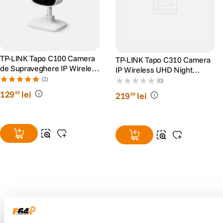
TP-LINK Tapo C100 Camera
TP-LINK Tapo C310 Camera
de Supraveghere IP Wireless
IP Wireless UHD Night
Night Vision Full HD 1080P
Vision Alb
(2)
(0)
Alb
129
lei
99
219
lei
99
Alatura-te comunitatii creatorilor
Descopera inspiratie, recomandari utile,
ghiduri foto-video si oferte pregatite special