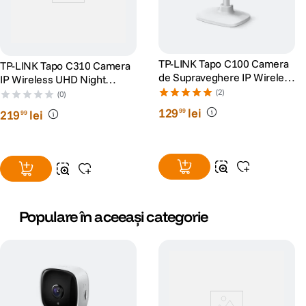
TP-LINK Tapo C100 Camera
TP-LINK Tapo C310 Camera
de Supraveghere IP Wireless
IP Wireless UHD Night
Night Vision Full HD 1080P
Vision Alb
(2)
(0)
Alb
129
lei
99
219
lei
99
Populare în aceeași categorie