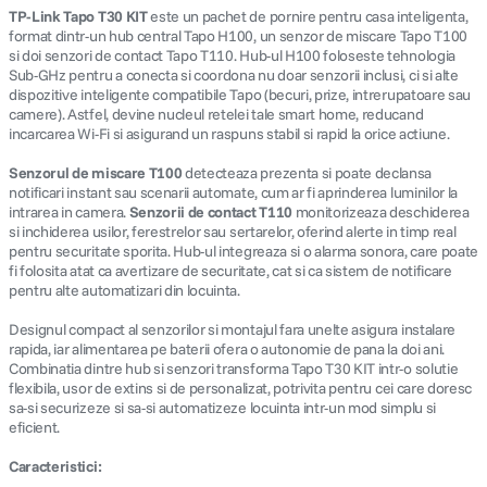
TP-Link Tapo T30 KIT
este un pachet de pornire pentru casa inteligenta,
format dintr-un hub central Tapo H100, un senzor de miscare Tapo T100
si doi senzori de contact Tapo T110. Hub-ul H100 foloseste tehnologia
Sub-GHz pentru a conecta si coordona nu doar senzorii inclusi, ci si alte
dispozitive inteligente compatibile Tapo (becuri, prize, intrerupatoare sau
camere). Astfel, devine nucleul retelei tale smart home, reducand
incarcarea Wi-Fi si asigurand un raspuns stabil si rapid la orice actiune.
Senzorul de miscare T100
detecteaza prezenta si poate declansa
notificari instant sau scenarii automate, cum ar fi aprinderea luminilor la
intrarea in camera.
Senzorii de contact T110
monitorizeaza deschiderea
si inchiderea usilor, ferestrelor sau sertarelor, oferind alerte in timp real
pentru securitate sporita. Hub-ul integreaza si o alarma sonora, care poate
fi folosita atat ca avertizare de securitate, cat si ca sistem de notificare
pentru alte automatizari din locuinta.
Designul compact al senzorilor si montajul fara unelte asigura instalare
rapida, iar alimentarea pe baterii ofera o autonomie de pana la doi ani.
Combinatia dintre hub si senzori transforma Tapo T30 KIT intr-o solutie
flexibila, usor de extins si de personalizat, potrivita pentru cei care doresc
sa-si securizeze si sa-si automatizeze locuinta intr-un mod simplu si
eficient.
Caracteristici: