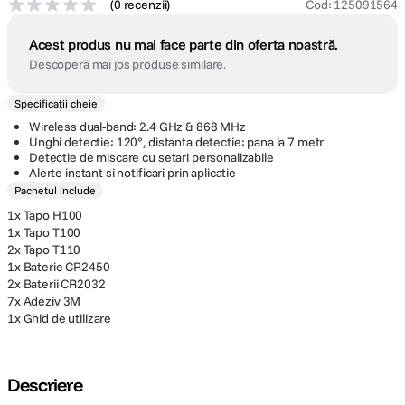
(
0 recenzii
)
Cod
:
125091564
Acest produs nu mai face parte din oferta noastră.
Descoperă mai jos produse similare.
Specificații cheie
Wireless dual-band: 2.4 GHz & 868 MHz
Unghi detectie: 120°, distanta detectie: pana la 7 metr
Detectie de miscare cu setari personalizabile
Alerte instant si notificari prin aplicatie
Pachetul include
1x Tapo H100
1x Tapo T100
2x Tapo T110
1x Baterie CR2450
2x Baterii CR2032
7x Adeziv 3M
1x Ghid de utilizare
Descriere