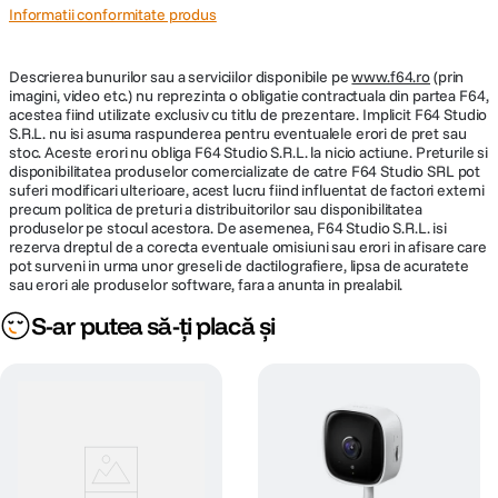
Informatii conformitate produs
Descrierea bunurilor sau a serviciilor disponibile pe
www.f64.ro
(prin
imagini, video etc.) nu reprezinta o obligatie contractuala din partea F64,
acestea fiind utilizate exclusiv cu titlu de prezentare. Implicit F64 Studio
S.R.L. nu isi asuma raspunderea pentru eventualele erori de pret sau
stoc. Aceste erori nu obliga F64 Studio S.R.L. la nicio actiune. Preturile si
disponibilitatea produselor comercializate de catre F64 Studio SRL pot
suferi modificari ulterioare, acest lucru fiind influentat de factori externi
precum politica de preturi a distribuitorilor sau disponibilitatea
produselor pe stocul acestora. De asemenea, F64 Studio S.R.L. isi
rezerva dreptul de a corecta eventuale omisiuni sau erori in afisare care
pot surveni in urma unor greseli de dactilografiere, lipsa de acuratete
sau erori ale produselor software, fara a anunta in prealabil.
S-ar putea să-ți placă și