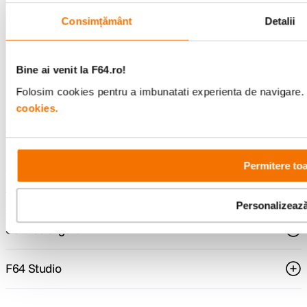
pentru tine.
Consimțământ
Detalii
Bine ai venit la F64.ro!
Consultanta
Livrare gratuita pe
specializata
499lei
Folosim cookies pentru a imbunatati experienta de navigare. P
cookies.
Comenzi si livrare
Permitere toa
Suport
Personalizeaz
Service si garantii
F64 Studio