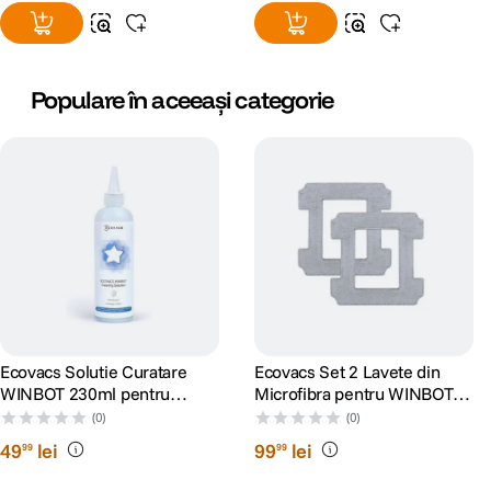
Populare în aceeași categorie
Ecovacs Solutie Curatare
Ecovacs Set 2 Lavete din
WINBOT 230ml pentru
Microfibra pentru WINBOT
W710/730/830/850/880/920
W2/W2 OMNI
(0)
(0)
/930/950/X/W1PRO
49
lei
99
lei
99
99