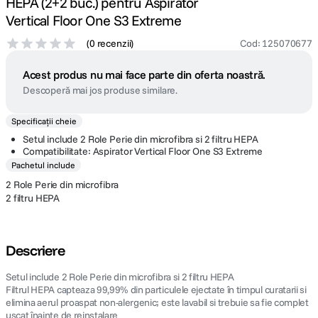
HEPA (2+2 buc.) pentru Aspirator
Vertical Floor One S3 Extreme
(
0 recenzii
)
Cod
:
125070677
Acest produs nu mai face parte din oferta noastră.
Descoperă mai jos produse similare.
Specificații cheie
Setul include 2 Role Perie din microfibra si 2 filtru HEPA
Compatibilitate: Aspirator Vertical Floor One S3 Extreme
Pachetul include
2 Role Perie din microfibra
2 filtru HEPA
Descriere
Setul include 2 Role Perie din microfibra si 2 filtru HEPA
Filtrul HEPA capteaza 99,99% din particulele ejectate în timpul curatarii si
elimina aerul proaspat non-alergenic; este lavabil si trebuie sa fie complet
uscat înainte de reinstalare