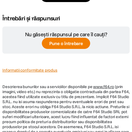
Întrebări și răspunsuri
Nu găsești răspunsul pe care îl cauți?
Pune o întrebare
Informatii conformitate produs
Descrierea bunurilor sau a serviciilor disponibile pe
www.f64.ro
(prin
imagini, video etc.) nu reprezinta o obligatie contractuala din partea F64,
acestea fiind utilizate exclusiv cu titlu de prezentare. Implicit F64 Studio
S.R.L. nu isi asuma raspunderea pentru eventualele erori de pret sau
stoc. Aceste erori nu obliga F64 Studio S.R.L. la nicio actiune. Preturile si
disponibilitatea produselor comercializate de catre F64 Studio SRL pot
suferi modificari ulterioare, acest lucru fiind influentat de factori externi
precum politica de preturi a distribuitorilor sau disponibilitatea
produselor pe stocul acestora. De asemenea, F64 Studio S.R.L. isi
rezerva dreptul de a corecta eventuale omisiuni sau erori in afisare care