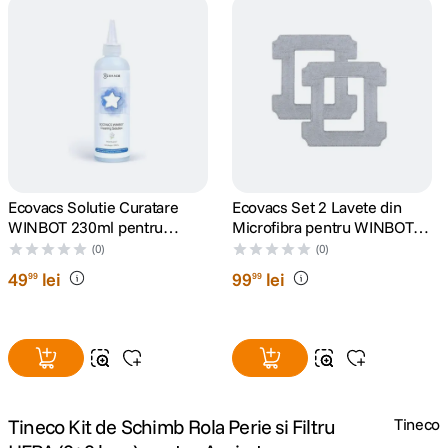
canon sx740 hs
5
.
lavaliera
6
.
card memorie
7
.
ulanzi
8
.
Ecovacs Solutie Curatare
Ecovacs Set 2 Lavete din
WINBOT 230ml pentru
Microfibra pentru WINBOT
insta 360
9
.
W710/730/830/850/880/920
W2/W2 OMNI
(0)
(0)
/930/950/X/W1PRO
49
lei
99
lei
99
99
godox
10
.
Tineco Kit de Schimb Rola Perie si Filtru
Tineco