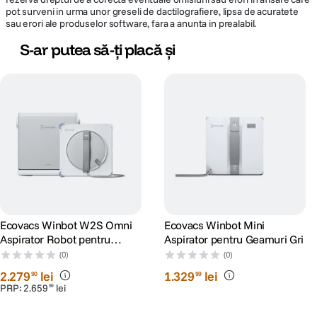
pot surveni in urma unor greseli de dactilografiere, lipsa de acuratete
sau erori ale produselor software, fara a anunta in prealabil.
S-ar putea să-ți placă și
Ecovacs Winbot W2S Omni
Ecovacs Winbot Mini
Aspirator Robot pentru
Aspirator pentru Geamuri Gri
Geamuri
(0)
(0)
2
.
279
lei
1
.
329
lei
90
99
PRP:
2
.
659
lei
99