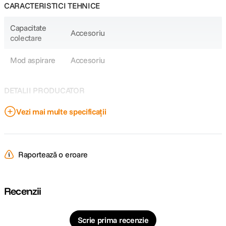
CARACTERISTICI TEHNICE
Capacitate
Accesoriu
colectare
Mod aspirare
Accesoriu
DETALII PRODUCATOR
Vezi mai multe specificații
Cod producator
9FWAR031100
Raportează o eroare
Recenzii
Scrie prima recenzie