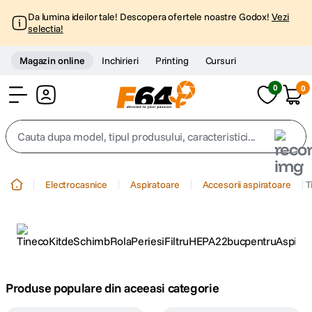
Da lumina ideilor tale! Descopera ofertele noastre Godox!
Vezi
selectia!
Magazin online
Inchirieri
Printing
Cursuri
0
0
Cont
Cauta dupa model, tipul produsului, caracteristici...
Top Cautari
Electrocasnice
Aspiratoare
Accesorii aspiratoare
T
canon g7x
1
.
trepied
2
.
trepied telefon
3
.
Produse populare din aceeasi categorie
peak design
4
.