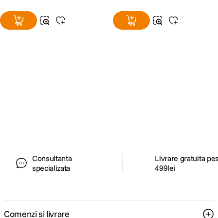
Alatura-te comunitatii creatorilor
Descopera inspiratie, recomandari utile,
ghiduri foto-video si oferte pregatite special
pentru tine.
Consultanta
Livrare gratuita pe
specializata
499lei
Comenzi si livrare