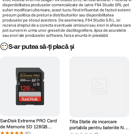
disponibilitatea produselor comercializate de catre F64 Studio SRL pot
suferi modificari ulterioare, acest lucru fiind influentat de factori externi
precum politica de preturi a distribuitorilor sau disponibilitatea
produselor pe stocul acestora. De asemenea, F64 Studio S.R.L. isi
rezerva dreptul de a corecta eventuale omisiuni sau erori in afisare care
pot surveni in urma unor greseli de dactilografiere, lipsa de acuratete
sau erori ale produselor software, fara a anunta in prealabil.
S-ar putea să-ți placă și
SanDisk Extreme PRO Card
Tilta Statie de incarcare
de Memorie SD 128GB
portabila pentru bateriile NP-
SDXC UHS-I Class 10 U3 V30
FZ100 cu 4 canale Verde
(87)
(0)