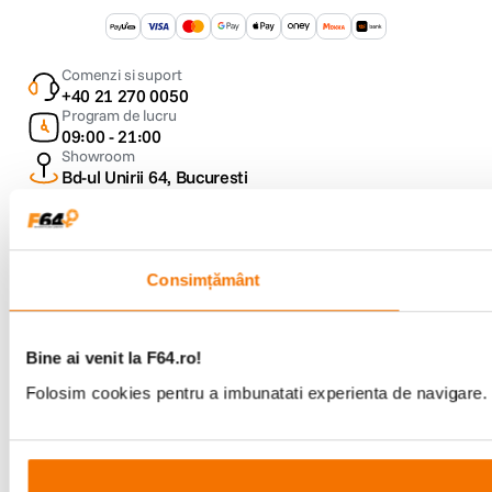
Comenzi si suport
+40 21 270 0050
Program de lucru
09:00 - 21:00
Showroom
Bd-ul Unirii 64, Bucuresti
Consimțământ
Copyright © F64 2001 - 2026
Bine ai venit la F64.ro!
Parteneri tehnologie:
Folosim cookies pentru a imbunatati experienta de navigare. P