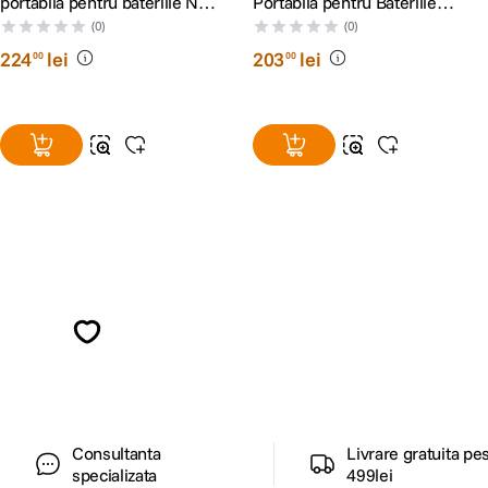
portabila pentru bateriile NP-
Portabila pentru Bateriile
FZ100 cu 4 canale Verde
DMW-BLK22 4 Canale Verde
(0)
(0)
224
lei
203
lei
00
00
Alatura-te comunitatii creatorilor
Descopera inspiratie, recomandari utile,
ghiduri foto-video si oferte pregatite special
pentru tine.
Consultanta
Livrare gratuita pe
specializata
499lei