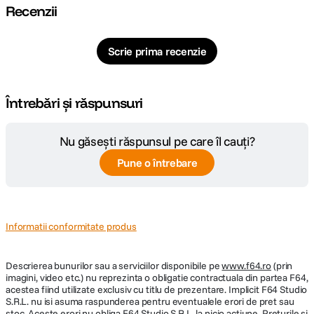
Recenzii
Scrie prima recenzie
Întrebări și răspunsuri
Nu găsești răspunsul pe care îl cauți?
Pune o întrebare
Informatii conformitate produs
Descrierea bunurilor sau a serviciilor disponibile pe
www.f64.ro
(prin
imagini, video etc.) nu reprezinta o obligatie contractuala din partea F64,
acestea fiind utilizate exclusiv cu titlu de prezentare. Implicit F64 Studio
S.R.L. nu isi asuma raspunderea pentru eventualele erori de pret sau
stoc. Aceste erori nu obliga F64 Studio S.R.L. la nicio actiune. Preturile si