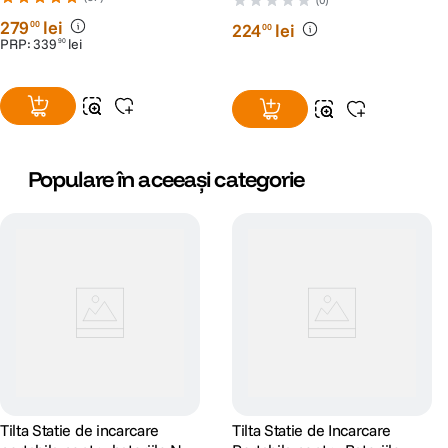
+ 2 Ani RescuePRO Deluxe
279
lei
00
224
lei
00
PRP:
339
lei
90
Populare în aceeași categorie
Tilta Statie de incarcare
Tilta Statie de Incarcare