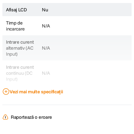
Afisaj LCD
Nu
Timp de
N/A
incarcare
Intrare curent
alternativ (AC
N/A
Input)
Intrare curent
continuu (DC
N/A
Input)
Vezi mai multe specificații
Port USB
Da
DETALII PRODUCATOR
Raportează o eroare
Cod producator
TBC-E6P-AOW