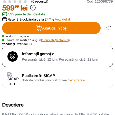
(
0 recenzii
)
Cod
:
125098739
599
lei
99
599 puncte de fidelitate
Rate fără dobânda de la
24
lei
Vezi detalii
99
Adaugă în coș
În stoc în magazin
Livrare: de marți, 11 aug. în
Bucuresti (Sectorul 3)
Vândut și livrat de
F64
Informații garanție
Persoană fizică: 12 luni.
Persoană juridică: 12 luni.
Publicare în SICAP
Solicită produsul în platformă.
Vezi detalii
Descriere
Kitul Tilta LP-E6P include doua baterii reincarcabile Tilta LP-E6P, o statie