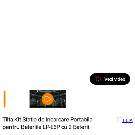
canon sx740 hs
5
.
lavaliera
6
.
card memorie
7
.
ulanzi
8
.
insta 360
9
.
Vezi video
godox
10
.
Tilta Kit Statie de Incarcare Portabila
pentru Bateriile LP-E6P cu 2 Baterii