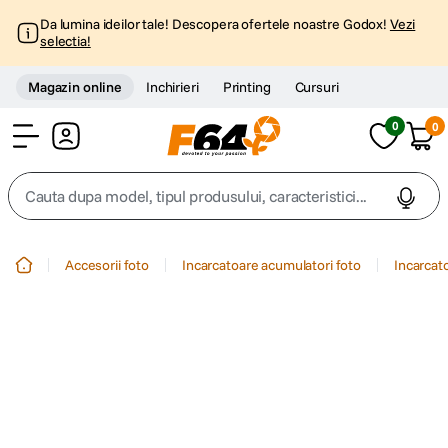
Da lumina ideilor tale! Descopera ofertele noastre Godox!
Vezi
selectia!
Magazin online
Inchirieri
Printing
Cursuri
0
0
Cont
Cauta dupa model, tipul produsului, caracteristici...
Top Cautari
Accesorii foto
Incarcatoare acumulatori foto
Incarcat
canon g7x
1
.
trepied
2
.
trepied telefon
3
.
peak design
4
.