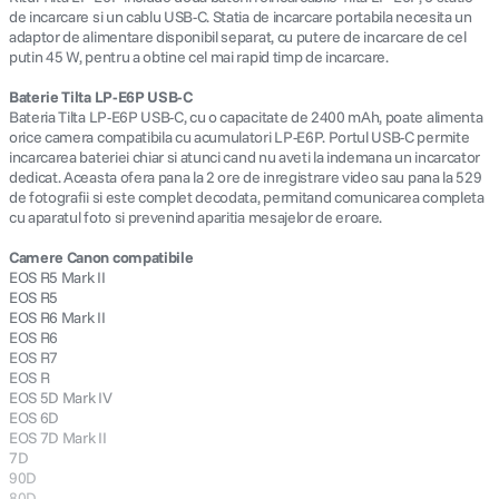
de incarcare si un cablu USB-C. Statia de incarcare portabila necesita un
adaptor de alimentare disponibil separat, cu putere de incarcare de cel
putin 45 W, pentru a obtine cel mai rapid timp de incarcare.
Baterie Tilta LP-E6P USB-C
Bateria Tilta LP-E6P USB-C, cu o capacitate de 2400 mAh, poate alimenta
orice camera compatibila cu acumulatori LP-E6P. Portul USB-C permite
incarcarea bateriei chiar si atunci cand nu aveti la indemana un incarcator
dedicat. Aceasta ofera pana la 2 ore de inregistrare video sau pana la 529
de fotografii si este complet decodata, permitand comunicarea completa
cu aparatul foto si prevenind aparitia mesajelor de eroare.
Camere Canon compatibile
EOS R5 Mark II
EOS R5
EOS R6 Mark II
EOS R6
EOS R7
EOS R
EOS 5D Mark IV
EOS 6D
EOS 7D Mark II
7D
90D
80D