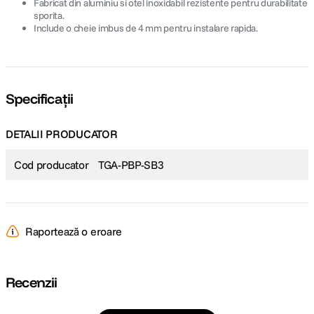
Fabricat din aluminiu si otel inoxidabil rezistente pentru durabilitate
sporita.
Include o cheie imbus de 4 mm pentru instalare rapida.
Specificații
DETALII PRODUCATOR
Cod producator
TGA-PBP-SB3
Raportează o eroare
Recenzii