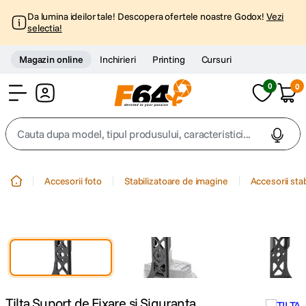
Da lumina ideilor tale! Descopera ofertele noastre Godox!
Vezi
selectia!
Magazin online
Inchirieri
Printing
Cursuri
0
0
Cont
Cauta dupa model, tipul produsului, caracteristici...
Top Cautari
Accesorii foto
Stabilizatoare de imagine
Accesorii sta
canon g7x
1
.
trepied
2
.
trepied telefon
3
.
Tilta Suport de Fixare si Siguranta
peak design
4
.