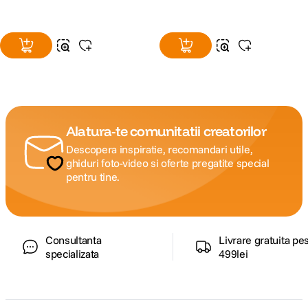
Alatura-te comunitatii creatorilor
Descopera inspiratie, recomandari utile,
ghiduri foto-video si oferte pregatite special
pentru tine.
Consultanta
Livrare gratuita pe
specializata
499lei