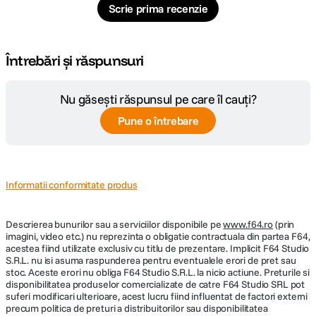
Scrie prima recenzie
Întrebări și răspunsuri
Nu găsești răspunsul pe care îl cauți?
Pune o întrebare
Informatii conformitate produs
Descrierea bunurilor sau a serviciilor disponibile pe
www.f64.ro
(prin
imagini, video etc.) nu reprezinta o obligatie contractuala din partea F64,
acestea fiind utilizate exclusiv cu titlu de prezentare. Implicit F64 Studio
S.R.L. nu isi asuma raspunderea pentru eventualele erori de pret sau
stoc. Aceste erori nu obliga F64 Studio S.R.L. la nicio actiune. Preturile si
disponibilitatea produselor comercializate de catre F64 Studio SRL pot
suferi modificari ulterioare, acest lucru fiind influentat de factori externi
precum politica de preturi a distribuitorilor sau disponibilitatea