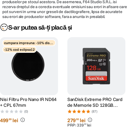
produselor pe stocul acestora. De asemenea, F64 Studio S.R.L. isi
rezerva dreptul de a corecta eventuale omisiuni sau erori in afisare care
pot surveni in urma unor greseli de dactilografiere, lipsa de acuratete
sau erori ale produselor software, fara a anunta in prealabil.
S-ar putea să-ți placă și
cumpara impreuna: -10% disco
unt
-12% cod eclipsa12
Nisi Filtru Pro Nano IR ND64
SanDisk Extreme PRO Card
+ CPL 67mm
de Memorie SD 128GB
SDXC UHS-I Class 10 U3 V30
(0)
(87)
+ 2 Ani RescuePRO Deluxe
499
lei
279
lei
99
00
PRP:
339
lei
90