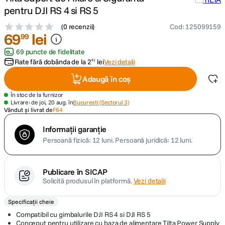
pentru DJI RS 4 si RS 5
canon sx740 hs
5
.
(
0 recenzii
)
Cod
:
125099159
69
lei
99
lavaliera
6
.
69 puncte de fidelitate
Rate fără dobânda de la
2
lei
Vezi detalii
91
card memorie
7
.
Adaugă în coș
dji mic mini
8
.
În stoc de la furnizor
Livrare: de joi, 20 aug. în
Bucuresti (Sectorul 3)
Vândut și livrat de
F64
dji osmo
9
.
Informații garanție
Persoană fizică: 12 luni.
Persoană juridică: 12 luni.
insta 360
10
.
Publicare în SICAP
Solicită produsul în platformă.
Vezi detalii
Specificații cheie
Compatibil cu gimbalurile DJI RS 4 si DJI RS 5
Conceput pentru utilizare cu baza de alimentare Tilta Power Supply