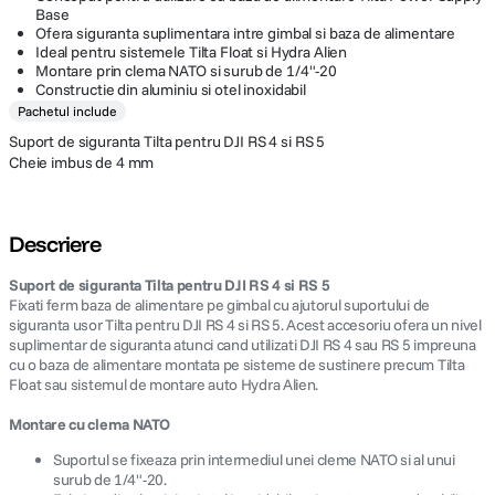
Base
Ofera siguranta suplimentara intre gimbal si baza de alimentare
Ideal pentru sistemele Tilta Float si Hydra Alien
Montare prin clema NATO si surub de 1/4"-20
Constructie din aluminiu si otel inoxidabil
Pachetul include
Suport de siguranta Tilta pentru DJI RS 4 si RS 5
Cheie imbus de 4 mm
Descriere
Suport de siguranta Tilta pentru DJI RS 4 si RS 5
Fixati ferm baza de alimentare pe gimbal cu ajutorul suportului de
siguranta usor Tilta pentru DJI RS 4 si RS 5. Acest accesoriu ofera un nivel
suplimentar de siguranta atunci cand utilizati DJI RS 4 sau RS 5 impreuna
cu o baza de alimentare montata pe sisteme de sustinere precum Tilta
Float sau sistemul de montare auto Hydra Alien.
Montare cu clema NATO
Suportul se fixeaza prin intermediul unei cleme NATO si al unui
surub de 1/4"-20.