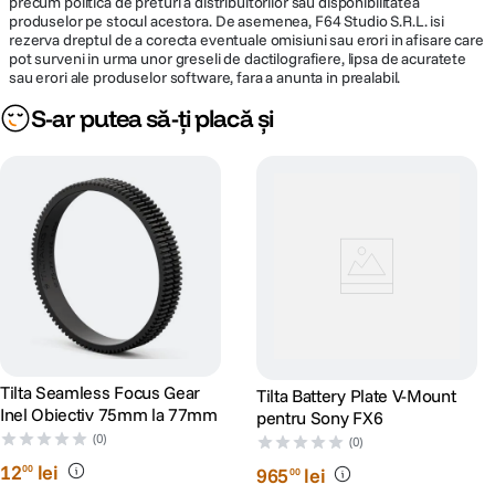
precum politica de preturi a distribuitorilor sau disponibilitatea
produselor pe stocul acestora. De asemenea, F64 Studio S.R.L. isi
rezerva dreptul de a corecta eventuale omisiuni sau erori in afisare care
pot surveni in urma unor greseli de dactilografiere, lipsa de acuratete
sau erori ale produselor software, fara a anunta in prealabil.
S-ar putea să-ți placă și
Tilta Seamless Focus Gear
Tilta Battery Plate V-Mount
Inel Obiectiv 75mm la 77mm
pentru Sony FX6
(0)
(0)
12
lei
00
965
lei
00