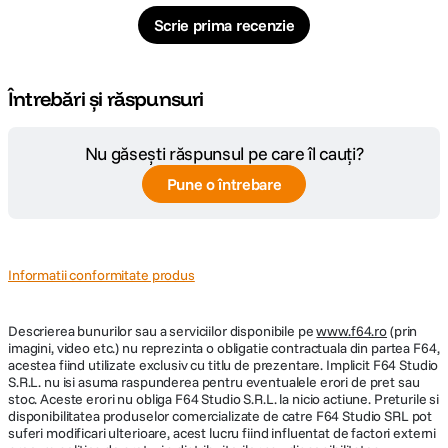
Scrie prima recenzie
Întrebări și răspunsuri
Nu găsești răspunsul pe care îl cauți?
Pune o întrebare
Informatii conformitate produs
Descrierea bunurilor sau a serviciilor disponibile pe
www.f64.ro
(prin
imagini, video etc.) nu reprezinta o obligatie contractuala din partea F64,
acestea fiind utilizate exclusiv cu titlu de prezentare. Implicit F64 Studio
S.R.L. nu isi asuma raspunderea pentru eventualele erori de pret sau
stoc. Aceste erori nu obliga F64 Studio S.R.L. la nicio actiune. Preturile si
disponibilitatea produselor comercializate de catre F64 Studio SRL pot
suferi modificari ulterioare, acest lucru fiind influentat de factori externi