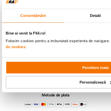
Comenzi si livrare
Consimțământ
Detalii
Suport
Bine ai venit la F64.ro!
Service si garantii
Folosim cookies pentru a imbunatati experienta de navigare. P
de cookies.
F64 Studio
Urmareste-ne
Permitere toate
Personalizează
Metode de plata