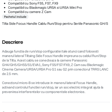
Compatibil cu Sony FS5, FS7, FX9
Compatibil cu Blackmagic URSA si URSA Mini Pro
Compatibil cu camere Z Cam
Pachetul include
Tilta Side Focus Handle Cablu Run/Stop pentru Seriile Panasonic GH/S
Descriere
Adauga functia de run/stop configuratiei tale atunci cand folosesti
manerul lateral Tiltaing Side Focus Handle impreuna cu cablul Run/Stop
de la Tilta. Acest cablu se conecteaza la camere Panasonic
GH4/GH5/GH5S/S1/EVA1, Sony FS5/FS7/FX9, Z Cam sau Blackmagic
Cinema Camera/URSA/URSA Pro G1 sau G2 prin conectorul TRRS LANC
de 2.5 mm.
Conectorul micro-B se introduce in manerul lateral Focus Handle,
activand controlul functiei run/stop, iar un soc electric integrat ajuta la
prevenirea interferentelor cu componentele electronice.