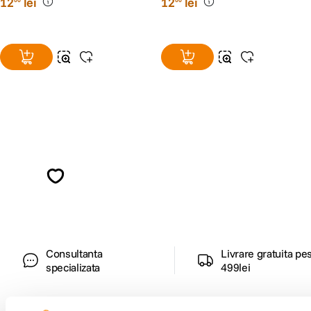
12
lei
12
lei
Alatura-te comunitatii creatorilor
Descopera inspiratie, recomandari utile,
ghiduri foto-video si oferte pregatite special
pentru tine.
Consultanta
Livrare gratuita pe
specializata
499lei