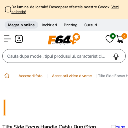
Da lumina ideilor tale! Descopera ofertele noastre Godox!
Vezi
selectia!
Magazin online
Inchirieri
Printing
Cursuri
0
0
Cont
Cauta dupa model, tipul produsului, caracteristici...
Top Cautari
Accesorii foto
Accesorii video diverse
Tilta Side Focus
canon g7x
1
.
trepied
2
.
trepied telefon
3
.
Tilta Side Focus Handle Cablu Run/Stop
peak design
4
.