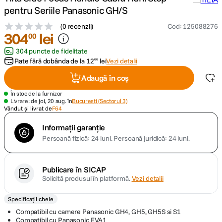
pentru Seriile Panasonic GH/S
canon sx740 hs
5
.
(
0 recenzii
)
Cod
:
125088276
304
lei
00
lavaliera
6
.
304 puncte de fidelitate
Rate fără dobânda de la
12
lei
Vezi detalii
66
card memorie
7
.
Adaugă în coș
dji mic mini
8
.
În stoc de la furnizor
Livrare: de joi, 20 aug. în
Bucuresti (Sectorul 3)
Vândut și livrat de
F64
dji osmo
9
.
Informații garanție
Persoană fizică: 24 luni.
Persoană juridică: 24 luni.
insta 360
10
.
Publicare în SICAP
Solicită produsul în platformă.
Vezi detalii
Specificații cheie
Compatibil cu camere Panasonic GH4, GH5, GH5S si S1
Compatibil cu Panasonic EVA1