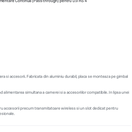
imentare Continua (Pass-through) pentru DJI RS 4
era si accesorii. Fabricata din aluminiu durabil, placa se monteaza pe gimbal
nd alimentarea simultana a camerei si a accesoriilor compatibile. In lipsa unei
ru accesorii precum transmitatoare wireless si un slot dedicat pentru
esionale.