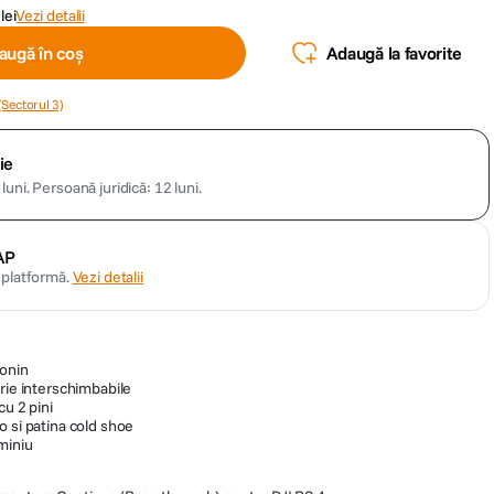
lei
Vezi detalii
augă în coș
Adaugă la favorite
(Sectorul 3)
ie
luni.
Persoană juridică: 12 luni.
AP
n platformă.
Vezi detalii
Ronin
rie interschimbabile
cu 2 pini
o si patina cold shoe
miniu