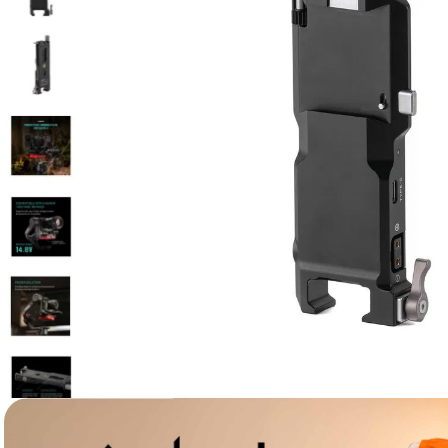
lavaliera
6
.
card memorie
7
.
ulanzi
8
.
insta 360
9
.
godox
10
.