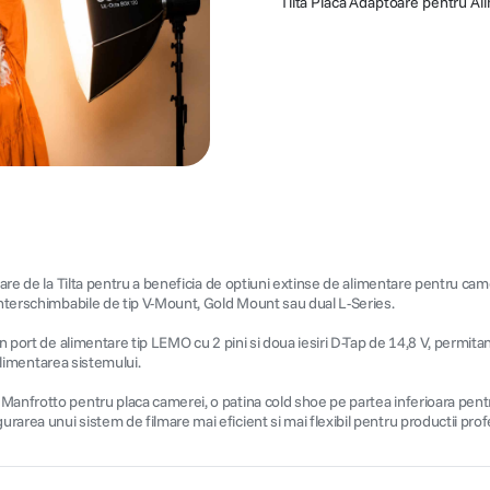
Tilta Placa Adaptoare pentru Al
oare de la Tilta pentru a beneficia de optiuni extinse de alimentare pentru cam
 interschimbabile de tip V-Mount, Gold Mount sau dual L-Series.
n port de alimentare tip LEMO cu 2 pini si doua iesiri D-Tap de 14,8 V, permita
 alimentarea sistemului.
 Manfrotto pentru placa camerei, o patina cold shoe pe partea inferioara pent
area unui sistem de filmare mai eficient si mai flexibil pentru productii prof