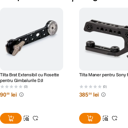
Tilta Brat Extensibil cu Rosette
Tilta Maner pentru Sony
pentru Gimbalurile DJI
(0)
(0)
90
lei
385
lei
00
00