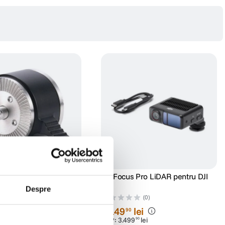
ptor Rozeta Rapida
DJI Focus Pro LiDAR pentru DJI
Negru
RS
Despre
(0)
(0)
i
3
.
149
lei
90
PRP:
3
.
499
lei
90