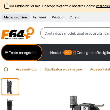
Da lumina ideilor tale! Descopera ofertele noastre Godox!
Vezi selec
Magazin online
Inchirieri
Printing
Cursuri
Cauta dupa model, tipul produsului, caracter
Top Cautari
Toate categoriile
Noutati
Consignatie
Resigila
canon g7x
1
.
Accesorii foto
Stabilizatoare de imagine
Accesorii sta
trepied
2
.
trepied telefon
3
.
peak design
4
.
canon sx740 hs
5
.