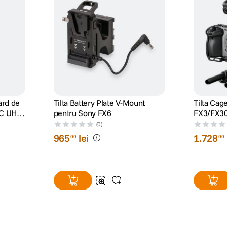
ard de
Tilta Battery Plate V-Mount
Tilta Cag
C UHS-
pentru Sony FX6
FX3/FX30
(0)
965
lei
1
.
728
00
00