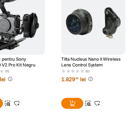
e pentru Sony
Tilta Nucleus Nano II Wireless
 V2 Pro Kit Negru
Lens Control System
(0)
(0)
lei
1
.
829
lei
00