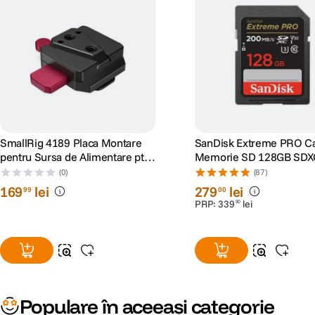
SmallRig 4189 Placa Montare
SanDisk Extreme PRO C
pentru Sursa de Alimentare pt
Memorie SD 128GB SDX
Stabilizatoare DJI RS
I Class 10 U3 V30 + 2 Ani
(0)
(87)
RescuePRO Deluxe
169
lei
279
lei
99
00
PRP:
339
lei
90
Populare în aceeași categorie