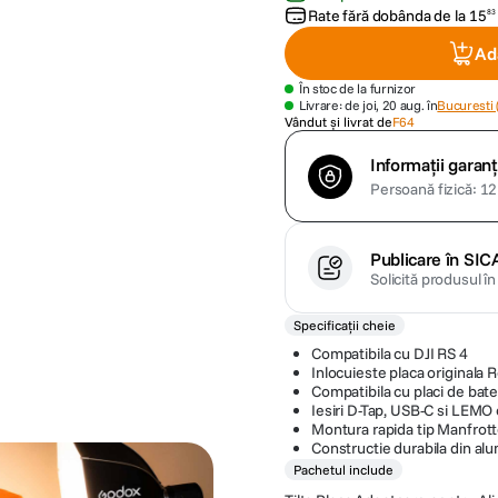
Rate fără dobânda de la
15
83
Ad
În stoc de la furnizor
Livrare: de joi, 20 aug. în
Bucuresti 
Vândut și livrat de
F64
Informații garanț
Persoană fizică: 12 
Publicare în SIC
Solicită produsul î
Specificații cheie
Compatibila cu DJI RS 4
Inlocuieste placa originala 
Compatibila cu placi de bate
Iesiri D-Tap, USB-C si LEMO 
Montura rapida tip Manfrott
Constructie durabila din alu
Pachetul include