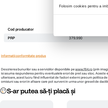
Folosim cookies pentru a imbu
Cod producator
TGA-PPP3
PRP
379.990
Informatii conformitate produs
Descrierea bunurilor sau a serviciilor disponibile pe
www.f64.ro
(prin imagi
isi asuma raspunderea pentru eventualele erori de pret sau stoc. Aceste ero
ulterioare, acest lucru fiind influentat de factori externi precum politica 
omisiuni sau erori in afisare care pot surveni in urma unor greseli de dactil
S-ar putea să-ți placă și