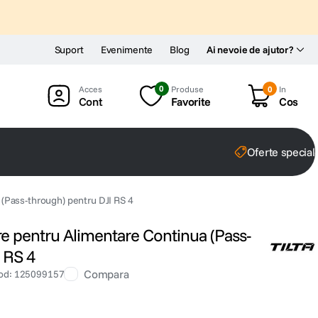
Suport
Evenimente
Blog
Ai nevoie de ajutor?
0
Produse
0
In
Cont
Favorite
Cos
Oferte special
 (Pass-through) pentru DJI RS 4
re pentru Alimentare Continua (Pass-
 RS 4
Compara
od
:
125099157