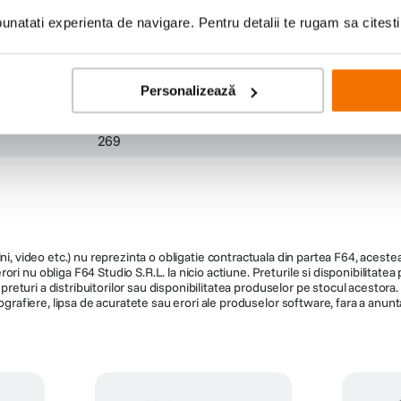
natati experienta de navigare. Pentru detalii te rugam sa citest
Personalizează
TGA-ARH2-EB
TA-ARA-R
269
ni, video etc.) nu reprezinta o obligatie contractuala din partea F64, acestea 
ri nu obliga F64 Studio S.R.L. la nicio actiune. Preturile si disponibilitate
de preturi a distribuitorilor sau disponibilitatea produselor pe stocul acesto
ografiere, lipsa de acuratete sau erori ale produselor software, fara a anunta