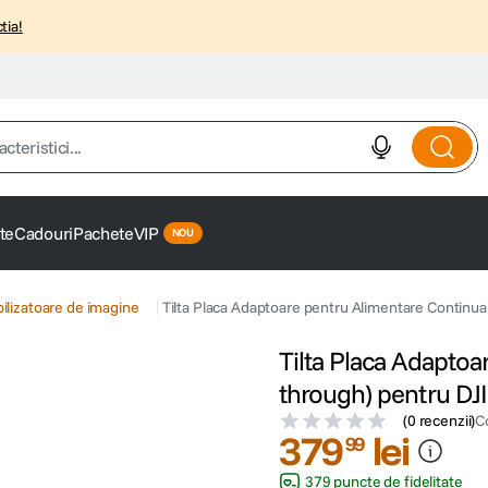
tia!
istici...
te
Cadouri
Pachete
VIP
bilizatoare de imagine
Tilta Placa Adaptoare pentru Alimentare Continua
Tilta Placa Adaptoa
through) pentru DJI
(
0 recenzii
)
C
379
lei
99
379 puncte de fidelitate