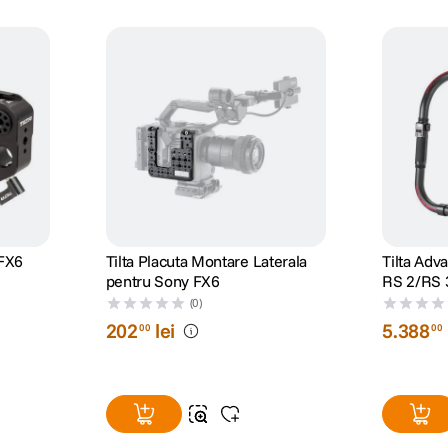
 FX6
Tilta Placuta Montare Laterala
Tilta Adv
pentru Sony FX6
RS 2/RS 
(0)
202
lei
5
.
388
00
00