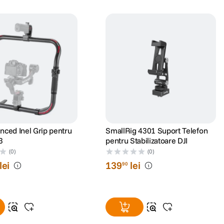
anced Inel Grip pentru
SmallRig 4301 Suport Telefon
3
pentru Stabilizatoare DJI
(0)
(0)
lei
139
lei
90