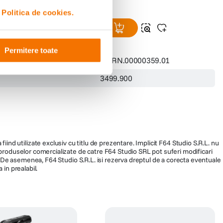
i
Politica de cookies.
Permitere toate
-B
CP.RN.00000359.01
3499.900
fiind utilizate exclusiv cu titlu de prezentare. Implicit F64 Studio S.R.L. nu
a produselor comercializate de catre F64 Studio SRL pot suferi modificari
ra. De asemenea, F64 Studio S.R.L. isi rezerva dreptul de a corecta eventuale
 in prealabil.