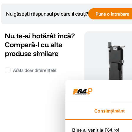
Nu găsești răspunsul pe care îl cauți?
Pune o întrebare
Nu te-ai hotărât încă?
Compară-l cu alte
produse similare
Arată doar diferențele
Tilta Placa Adaptoare p
Alimentare Continua (P
Consimțământ
through) pentru DJI RS 
(0)
379
lei
99
Bine ai venit la F64.ro!