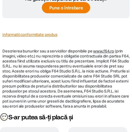
Pune o întrebare
Informatii conformitate produs
Descrierea bunurilor sau a serviciilor disponibile pe
www.f64.ro
(prin
imagini, video etc.) nu reprezinta o obligatie contractuala din partea F64,
acestea fiind utilizate exclusiv cu titlu de prezentare. Implicit F64 Studio
S.R.L. nu isi asuma raspunderea pentru eventualele erori de pret sau
stoc. Aceste erori nu obliga F64 Studio S.R.L. la nicio actiune. Preturile si
disponibilitatea produselor comercializate de catre F64 Studio SRL pot
suferi modificari ulterioare, acest lucru fiind influentat de factori externi
precum politica de preturi a distribuitorilor sau disponibilitatea
produselor pe stocul acestora. De asemenea, F64 Studio S.R.L. isi
rezerva dreptul de a corecta eventuale omisiuni sau erori in afisare care
pot surveni in urma unor greseli de dactilografiere, lipsa de acuratete
sau erori ale produselor software, fara a anunta in prealabil.
S-ar putea să-ți placă și