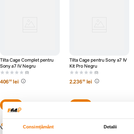
Tilta Cage Complet pentru
Tilta Cage pentru Sony a7 IV
Sony a7 IV Negru
Kit Pro Negru
(0)
(0)
406
lei
2
.
236
lei
00
00
Populare în aceeași categorie
Consimțământ
Detalii