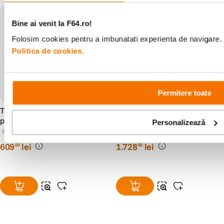
Bine ai venit la F64.ro!
Folosim cookies pentru a imbunatati experienta de navigare. P
Politica de cookies.
Permitere toate
Tilta Cage Complet V2
Tilta Cage pentru Sony
pentru Sony FX3/FX30
FX3/FX30 V2 Pro Kit Negru
Personalizează
Negru
(0)
(0)
609
lei
1
.
728
lei
00
00