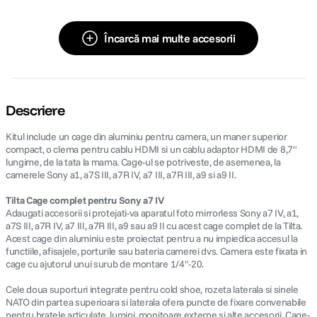
Încarcă mai multe accesorii
Descriere
Kitul include un cage din aluminiu pentru camera, un maner superior
compact, o clema pentru cablu HDMI si un cablu adaptor HDMI de 8,7"
lungime, de la tata la mama. Cage-ul se potriveste, de asemenea, la
camerele Sony a1, a7S III, a7R IV, a7 III, a7R III, a9 si a9 II.
Tilta Cage complet pentru Sony a7 IV
Adaugati accesorii si protejati-va aparatul foto mirrorless Sony a7 IV, a1,
a7S III, a7R IV, a7 III, a7R III, a9 sau a9 II cu acest cage complet de la Tilta.
Acest cage din aluminiu este proiectat pentru a nu impiedica accesul la
functiile, afisajele, porturile sau bateria camerei dvs. Camera este fixata in
cage cu ajutorul unui surub de montare 1/4"-20.
Cele doua suporturi integrate pentru cold shoe, rozeta laterala si sinele
NATO din partea superioara si laterala ofera puncte de fixare convenabile
pentru bratele articulate, lumini, monitoare externe si alte accesorii. Cage-