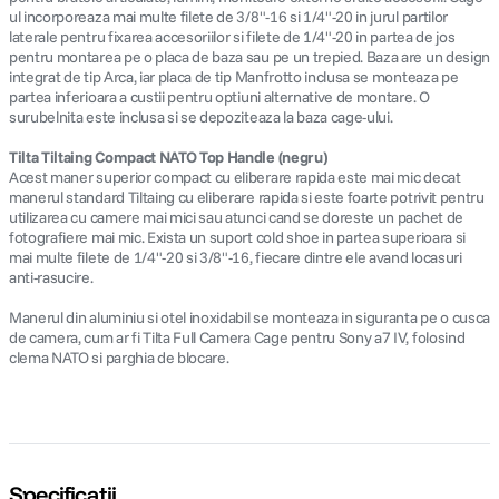
ul incorporeaza mai multe filete de 3/8"-16 si 1/4"-20 in jurul partilor
laterale pentru fixarea accesoriilor si filete de 1/4"-20 in partea de jos
pentru montarea pe o placa de baza sau pe un trepied. Baza are un design
integrat de tip Arca, iar placa de tip Manfrotto inclusa se monteaza pe
partea inferioara a custii pentru optiuni alternative de montare. O
surubelnita este inclusa si se depoziteaza la baza cage-ului.
Tilta Tiltaing Compact NATO Top Handle (negru)
Acest maner superior compact cu eliberare rapida este mai mic decat
manerul standard Tiltaing cu eliberare rapida si este foarte potrivit pentru
utilizarea cu camere mai mici sau atunci cand se doreste un pachet de
fotografiere mai mic. Exista un suport cold shoe in partea superioara si
mai multe filete de 1/4"-20 si 3/8"-16, fiecare dintre ele avand locasuri
anti-rasucire.
Manerul din aluminiu si otel inoxidabil se monteaza in siguranta pe o cusca
de camera, cum ar fi Tilta Full Camera Cage pentru Sony a7 IV, folosind
clema NATO si parghia de blocare.
Specificații