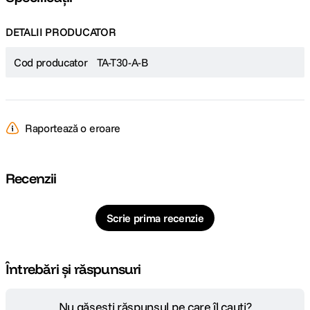
DETALII PRODUCATOR
Cod producator
TA-T30-A-B
Raportează o eroare
Recenzii
Scrie prima recenzie
Întrebări și răspunsuri
Nu găsești răspunsul pe care îl cauți?