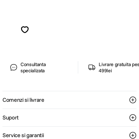
Alatura-te comunitatii creatorilor
Descopera inspiratie, recomandari utile,
ghiduri foto-video si oferte pregatite special
pentru tine.
Consultanta
Livrare gratuita pe
specializata
499lei
Comenzi si livrare
Suport
Service si garantii