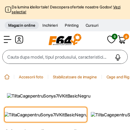
Da lumina ideilor tale! Descopera ofertele noastre Godox!
Vezi
selectia!
Magazin online
Inchirieri
Printing
Cursuri
0
0
Cont
Cauta dupa model, tipul produsului, caracteristici...
Top Cautari
Accesorii foto
Stabilizatoare de imagine
Cage and Rig
canon g7x
1
.
trepied
2
.
trepied telefon
3
.
peak design
4
.