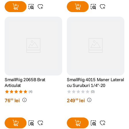
SmallRig 2065B Brat
SmallRig 4015 Maner Lateral
Articulat
cu Suruburi 1/4"-20
(4)
(0)
76
lei
249
lei
00
00