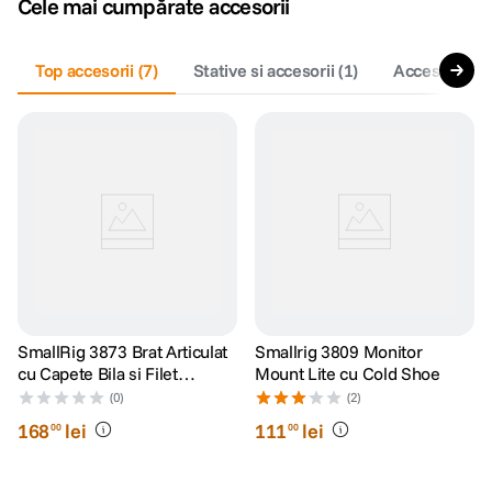
Cele mai cumpărate accesorii
canon sx740 hs
5
.
Top accesorii
(
7
)
Stative si accesorii
(
1
)
Accesorii vi
lavaliera
6
.
card memorie
7
.
ulanzi
8
.
insta 360
9
.
godox
10
.
SmallRig 3873 Brat Articulat
Smallrig 3809 Monitor
cu Capete Bila si Filet
Mount Lite cu Cold Shoe
1/4"-20
(0)
(2)
168
lei
111
lei
00
00