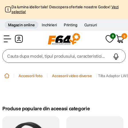
Da lumina ideilor tale! Descopera ofertele noastre Godox!
Vezi
selectia!
Magazin online
Inchirieri
Printing
Cursuri
0
0
Cont
Cauta dupa model, tipul produsului, caracteristici...
Top Cautari
Accesorii foto
Accesorii video diverse
Tilta Adaptor L
canon g7x
1
.
trepied
2
.
Produse populare din aceeasi categorie
trepied telefon
3
.
peak design
4
.