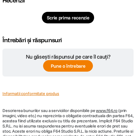
Recenzii
Scrie prima recenzie
Întrebări și răspunsuri
Nu găsești răspunsul pe care îl cauți?
Pune o întrebare
Informatii conformitate produs
Descrierea bunurilor sau a serviciilor disponibile pe
www.f64.ro
(prin
imagini, video etc.) nu reprezinta o obligatie contractuala din partea F64,
acestea fiind utilizate exclusiv cu titlu de prezentare. Implicit F64 Studio
S.R.L. nu isi asuma raspunderea pentru eventualele erori de pret sau
stoc. Aceste erori nu obliga F64 Studio S.R.L. la nicio actiune. Preturile si