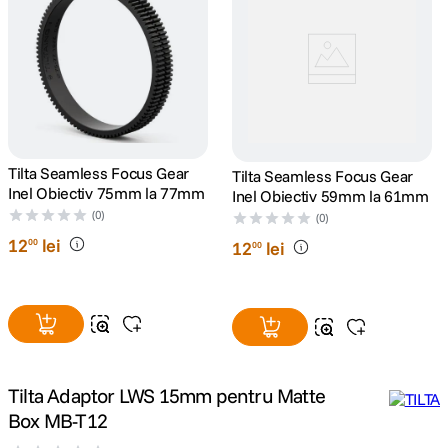
canon sx740 hs
5
.
lavaliera
6
.
card memorie
7
.
Tilta Seamless Focus Gear
Tilta Seamless Focus Gear
ulanzi
8
.
Inel Obiectiv 75mm la 77mm
Inel Obiectiv 59mm la 61mm
(0)
(0)
insta 360
9
.
12
lei
00
12
lei
00
godox
10
.
Tilta Adaptor LWS 15mm pentru Matte
Box MB-T12