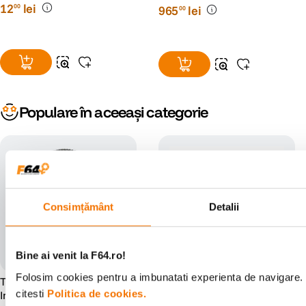
12
lei
00
965
lei
00
Populare în aceeași categorie
Consimțământ
Detalii
Bine ai venit la F64.ro!
Folosim cookies pentru a imbunatati experienta de navigare. 
Tilta Seamless Focus Gear
Tilta Seamless Focus Gear
citesti
Politica de cookies.
Inel Obiectiv 75mm la 77mm
Inel Obiectiv 59mm la 61mm