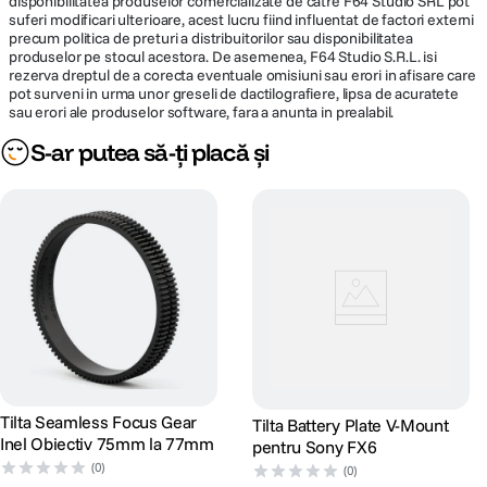
disponibilitatea produselor comercializate de catre F64 Studio SRL pot
suferi modificari ulterioare, acest lucru fiind influentat de factori externi
precum politica de preturi a distribuitorilor sau disponibilitatea
produselor pe stocul acestora. De asemenea, F64 Studio S.R.L. isi
rezerva dreptul de a corecta eventuale omisiuni sau erori in afisare care
pot surveni in urma unor greseli de dactilografiere, lipsa de acuratete
sau erori ale produselor software, fara a anunta in prealabil.
S-ar putea să-ți placă și
Tilta Seamless Focus Gear
Tilta Battery Plate V-Mount
Inel Obiectiv 75mm la 77mm
pentru Sony FX6
(0)
(0)