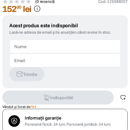
(
0 recenzii
)
Cod
:
125088207
152
lei
00
Acest produs este indisponibil
Lasă-ne adresa de email și te anunțăm când revine în stoc.
Trimite
Indisponibil
Vândut și livrat de
F64
Informații garanție
Persoană fizică: 24 luni.
Persoană juridică: 24 luni.