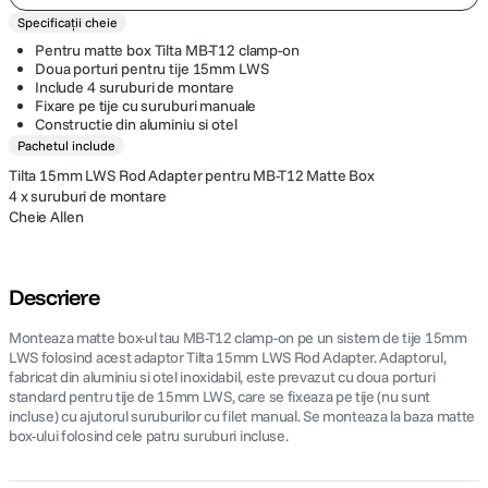
Specificații cheie
Pentru matte box Tilta MB-T12 clamp-on
Doua porturi pentru tije 15mm LWS
Include 4 suruburi de montare
Fixare pe tije cu suruburi manuale
Constructie din aluminiu si otel
Pachetul include
Tilta 15mm LWS Rod Adapter pentru MB-T12 Matte Box
4 x suruburi de montare
Cheie Allen
Descriere
Monteaza matte box-ul tau MB-T12 clamp-on pe un sistem de tije 15mm
LWS folosind acest adaptor Tilta 15mm LWS Rod Adapter. Adaptorul,
fabricat din aluminiu si otel inoxidabil, este prevazut cu doua porturi
standard pentru tije de 15mm LWS, care se fixeaza pe tije (nu sunt
incluse) cu ajutorul suruburilor cu filet manual. Se monteaza la baza matte
box-ului folosind cele patru suruburi incluse.