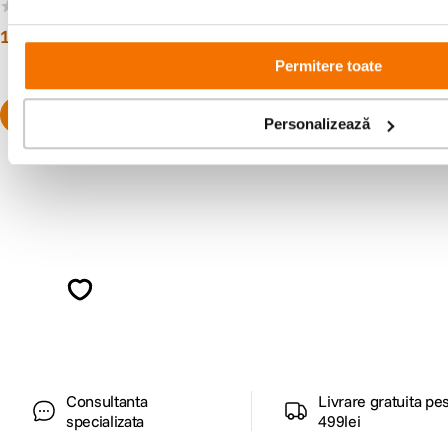
(0)
(0)
12
lei
00
12
lei
00
Permitere toate
Personalizează
Alatura-te comunitatii creatorilor
Descopera inspiratie, recomandari utile,
ghiduri foto-video si oferte pregatite special
pentru tine.
Consultanta
Livrare gratuita pe
specializata
499lei