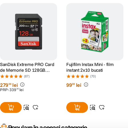
SanDisk Extreme PRO Card
Fujifilm Instax Mini - film
de Memorie SD 128GB
instant 2x10 bucati
SDXC UHS-I Class 10 U3 V30
(87)
(70)
+ 2 Ani RescuePRO Deluxe
279
lei
99
lei
00
00
PRP:
339
lei
90
Populare în aceeași categorie