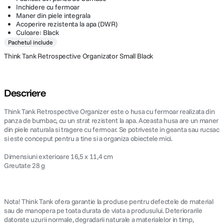
Inchidere cu fermoar
Maner din piele integrala
Acoperire rezistenta la apa (DWR)
Culoare: Black
Pachetul include
Think Tank Retrospective Organizator Small Black
Descriere
Think Tank Retrospective Organizer este o husa cu fermoar realizata din
panza de bumbac, cu un strat rezistent la apa. Aceasta husa are un maner
din piele naturala si tragere cu fermoar. Se potriveste in geanta sau rucsac
si este conceput pentru a tine si a organiza obiectele mici.
Dimensiuni exterioare 16,5 x 11,4 cm
Greutate 28 g
Nota! Think Tank ofera garantie la produse pentru defectele de material
sau de manopera pe toata durata de viata a produsului. Deteriorarile
datorate uzurii normale, degradarii naturale a materialelor in timp,