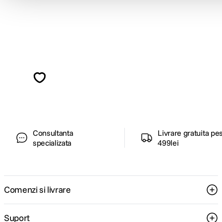
Alatura-te comunitatii creatorilor
Descopera inspiratie, recomandari utile,
ghiduri foto-video si oferte pregatite special
pentru tine.
Consultanta
Livrare gratuita pe
specializata
499lei
Comenzi si livrare
Suport