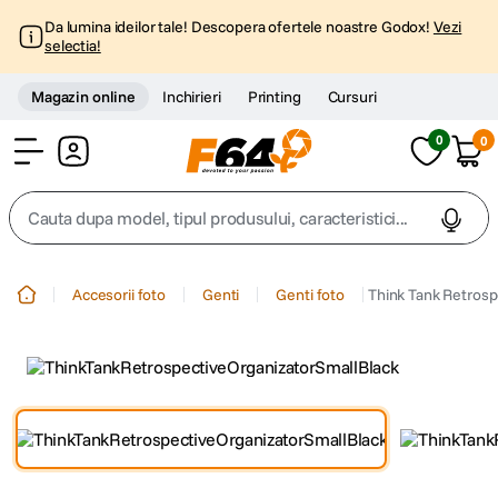
Da lumina ideilor tale! Descopera ofertele noastre Godox!
Vezi
selectia!
Magazin online
Inchirieri
Printing
Cursuri
0
0
Cont
Cauta dupa model, tipul produsului, caracteristici...
Top Cautari
Accesorii foto
Genti
Genti foto
Think Tank Retrosp
canon g7x
1
.
trepied
2
.
trepied telefon
3
.
peak design
4
.