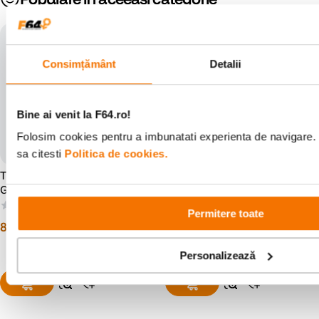
Consimțământ
Detalii
Bine ai venit la F64.ro!
Folosim cookies pentru a imbunatati experienta de navigare. 
sa citesti
Politica de cookies.
Think Tank Battery Holder 2
Think Tank Digital Holster 40
Geanta pentru Baterii Gri
V2.0 - Toc foto
(0)
(1)
Permitere toate
80
lei
609
lei
00
00
Personalizează