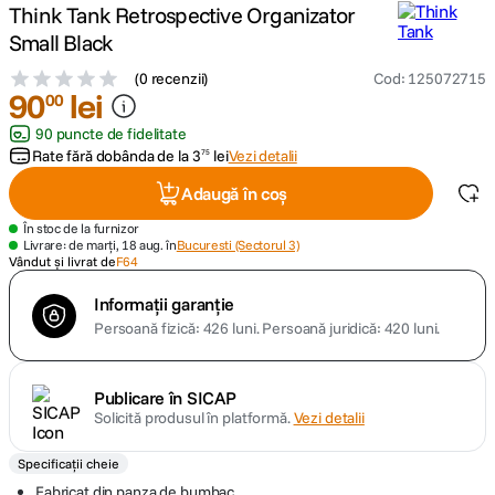
Think Tank Retrospective Organizator
Small Black
canon sx740 hs
5
.
(
0 recenzii
)
Cod
:
125072715
90
lei
lavaliera
00
6
.
90 puncte de fidelitate
card memorie
Rate fără dobânda de la
7
.
3
lei
Vezi detalii
75
Adaugă în coș
ulanzi
8
.
În stoc de la furnizor
Livrare: de marți, 18 aug. în
Bucuresti (Sectorul 3)
insta 360
9
.
Vândut și livrat de
F64
Informații garanție
godox
10
.
Persoană fizică: 426 luni.
Persoană juridică: 420 luni.
Publicare în SICAP
Solicită produsul în platformă.
Vezi detalii
Specificații cheie
Fabricat din panza de bumbac