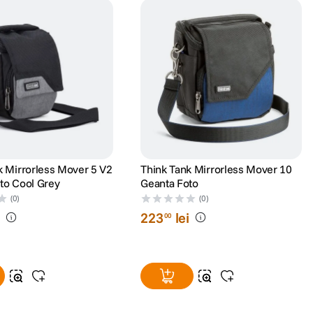
k Mirrorless Mover 5 V2
Think Tank Mirrorless Mover 10
to Cool Grey
Geanta Foto
(0)
(0)
i
223
lei
00