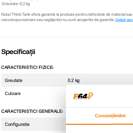
 Greutate: 0,2 kg
Nota! Think Tank ofera garantie la produse pentru defectele de material sau de
necorespunzatoare sau neglijentei nu sunt acoperite de garantie.
Detalii gar
Specificații
CARACTERISTICI FIZICE:
Greutate
0.2 kg
Culoare
Gri
CARACTERISTICI GENERALE:
Consimțământ
Configuratie
Dedicat aparate foto compacte