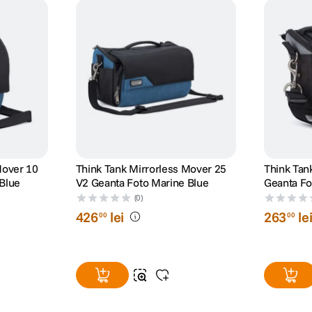
Mover 10
Think Tank Mirrorless Mover 25
Think Tan
Blue
V2 Geanta Foto Marine Blue
Geanta Fo
(0)
426
lei
263
le
00
00