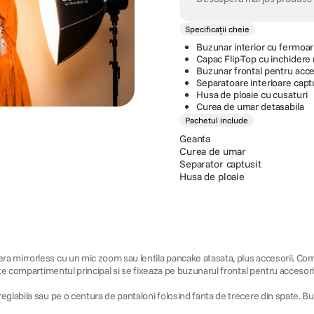
Specificații cheie
Buzunar interior cu fermoar
Capac Flip-Top cu inchidere
Buzunar frontal pentru acce
Separatoare interioare capt
Husa de ploaie cu cusaturi
Curea de umar detasabila
Pachetul include
Geanta
Curea de umar
Separator captusit
Husa de ploaie
a mirrorless cu un mic zoom sau lentila pancake atasata, plus accesorii. Comp
te compartimentul principal si se fixeaza pe buzunarul frontal pentru accesori
glabila sau pe o centura de pantaloni folosind fanta de trecere din spate. Buzu