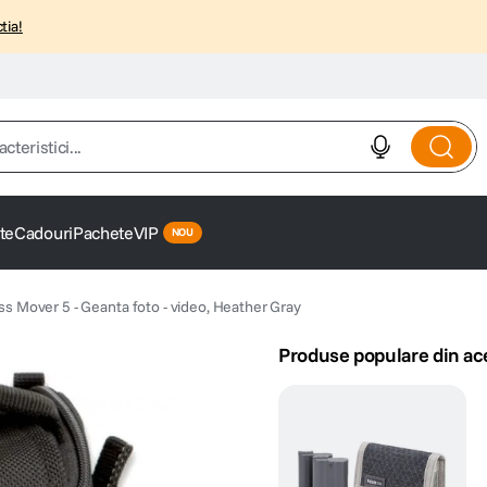
tia!
istici...
te
Cadouri
Pachete
VIP
ss Mover 5 - Geanta foto - video, Heather Gray
Produse populare din ac