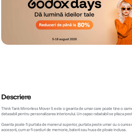
Descriere
Think Tank Mirrorless Mover 5 este o geanta de umar care poate tine o camer
detasabil pentru personalizarea interiorului. Un capac rabatabil se pliaza pes
Geanta poate fi purtata de manerul superior, purtata peste umar cu o curea re
accesorii, cum ar fi carduri de memorie, baterii sau husa de ploaie inclusa.