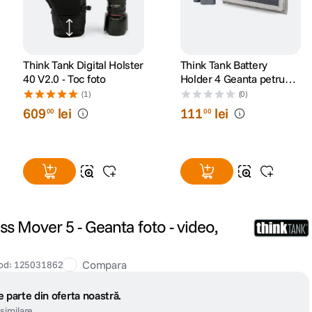
Think Tank Digital Holster
Think Tank Battery
40 V2.0 - Toc foto
Holder 4 Geanta petru
Baterii Gri
(1)
(0)
609
lei
111
lei
00
00
ss Mover 5 - Geanta foto - video,
Compara
od
:
125031862
 parte din oferta noastră.
similare.