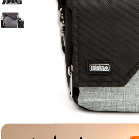
lavaliera
6
.
card memorie
7
.
dji mic mini
8
.
dji osmo
9
.
insta 360
10
.