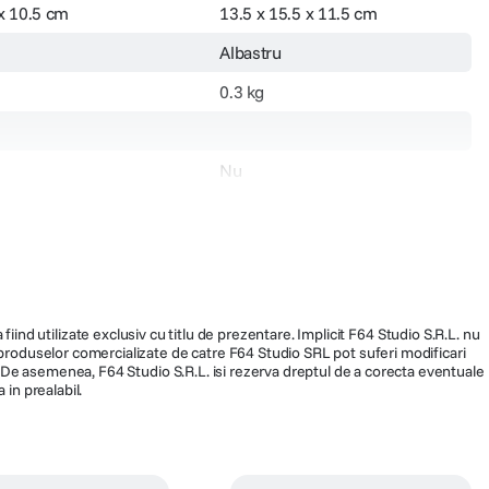
 x 10.5 cm
13.5 x 15.5 x 11.5 cm
Albastru
0.3 kg
Nu
 7.5 cm
12,5 x 13,5 x 9,5 cm
clapeta cu magnet
Fermoare YKK
fiind utilizate exclusiv cu titlu de prezentare. Implicit F64 Studio S.R.L. nu
a produselor comercializate de catre F64 Studio SRL pot suferi modificari
o de umar
Genti foto de umar
ra. De asemenea, F64 Studio S.R.L. isi rezerva dreptul de a corecta eventuale
 in prealabil.