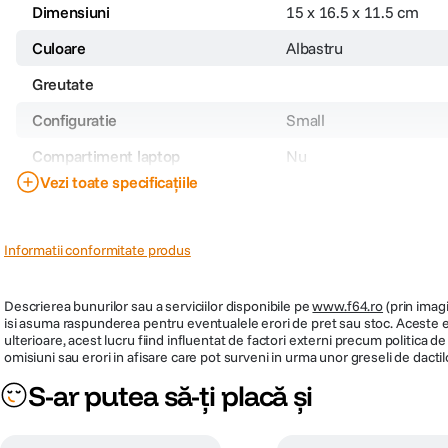
Dimensiuni
15 x 16.5 x 11.5 cm
Culoare
Albastru
Greutate
Configuratie
Small
Compartiment laptop
Nu
Vezi toate specificațiile
Dimensiuni interioare
12.5 x 14 x 8 cm
Numar de separatoare
1
Informatii conformitate produs
Rezistenta la apa
Da
Sistem de inchidere
Fermoar, clapeta cu ma
Descrierea bunurilor sau a serviciilor disponibile pe
www.f64.ro
(prin imagi
isi asuma raspunderea pentru eventualele erori de pret sau stoc. Aceste ero
Tip geanta
Genti foto de umar
ulterioare, acest lucru fiind influentat de factori externi precum politica 
omisiuni sau erori in afisare care pot surveni in urma unor greseli de dactil
S-ar putea să-ți placă și