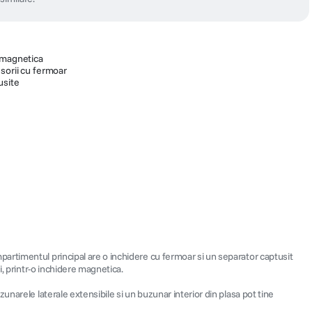
 magnetica
sorii cu fermoar
usite
artimentul principal are o inchidere cu fermoar si un separator captusit
i, printr-o inchidere magnetica.
narele laterale extensibile si un buzunar interior din plasa pot tine