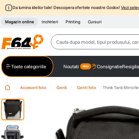
Da lumina ideilor tale! Descopera ofertele noastre Godox!
Vezi selec
Magazin online
Inchirieri
Printing
Cursuri
Cauta dupa model, tipul produsului, caracter
Top Cautari
Toate categoriile
Noutati
Consignatie
Resigila
canon g7x
1
.
Accesorii foto
Genti
Genti foto
Think Tank Mirrorle
trepied
2
.
trepied telefon
3
.
peak design
4
.
canon sx740 hs
5
.