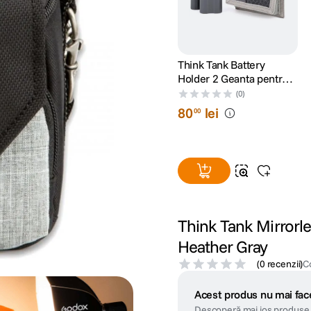
Think Tank Battery
Holder 2 Geanta pentru
Baterii Gri
(0)
80
lei
00
Think Tank Mirrorle
Heather Gray
(
0 recenzii
)
C
Acest produs nu mai face
Descoperă mai jos produse 