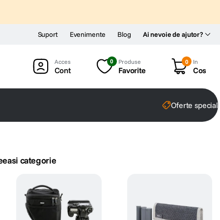
Suport
Evenimente
Blog
Ai nevoie de ajutor?
0
Produse
0
In
Cont
Favorite
Cos
Oferte special
eeasi categorie