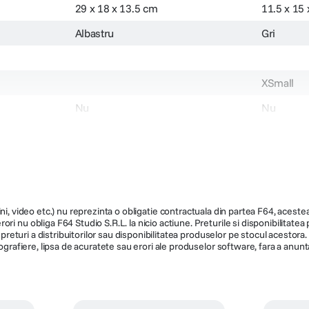
29 x 18 x 13.5 cm
11.5 x 15
Albastru
Gri
XSmall
Nu
Nu
26.5 x 15 x 10 cm
9 x 12.5 x
5
1
Da
Da
gnet
Fermoar, clapeta cu magnet
Fermoar, 
ni, video etc.) nu reprezinta o obligatie contractuala din partea F64, acestea 
ri nu obliga F64 Studio S.R.L. la nicio actiune. Preturile si disponibilitate
Genti foto de umar
Genti fot
de preturi a distribuitorilor sau disponibilitatea produselor pe stocul acesto
ografiere, lipsa de acuratete sau erori ale produselor software, fara a anunta