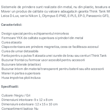
Sistemele de prindere sunt realizate din metal, nu din plastic, tesatura 
Mover un produs de calitate cu valoare adaugata.In geanta Think Tank M
Leica D-Lux, seria Nikon 1, Olympus E-PM2, E-PL5, EP-3, Panasonic GF
Caracteristici:
 Design special pentru echipamentul mirrorless
 Fermoare YKK de calitate superioara si prinderi din metal
 Curea atasata
 Clapa exterioara are prindere magnetica, ceea ce faciliteaza accesul
 Curea de umar detasabila
 Fanta pentru a putea fi atasata unei curele de brau sau centuri Think Tank
 Buzunar frontal cu fermoar usor accesibil pentru accesorii
 Buzunare laterale (elastice)
 Buzunar intern din material transparent pentru baterii sau alte accesorii
 Maner in partea superioara
 Husa impotriva ploii inclusa
Specificatii:
 Culoare: Negru / Gri
 Dimensiuni interioare: 9 x 12 x 8 cm
 Dimensiuni exterioare: 12 x 15 x 10 cm
 Compartiment laptop: Nu