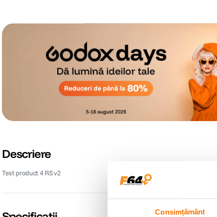
Descriere
Test product 4 RS v2
Consimțământ
Specificații