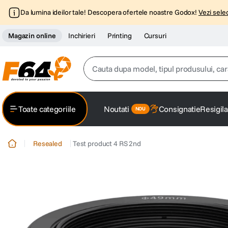
Da lumina ideilor tale! Descopera ofertele noastre Godox!
Vezi selec
Magazin online
Inchirieri
Printing
Cursuri
Cauta dupa model, tipul produsului, caracter
Top Cautari
Toate categoriile
Noutati
Consignatie
Resigila
canon g7x
1
.
Resealed
Test product 4 RS 2nd
trepied
2
.
trepied telefon
3
.
peak design
4
.
canon sx740 hs
5
.