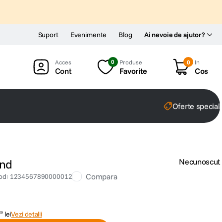
Suport
Evenimente
Blog
Ai nevoie de ajutor?
0
Produse
0
In
Cont
Favorite
Cos
Oferte special
2nd
Necunoscut
Compara
od
:
1234567890000012
lei
Vezi detalii
29