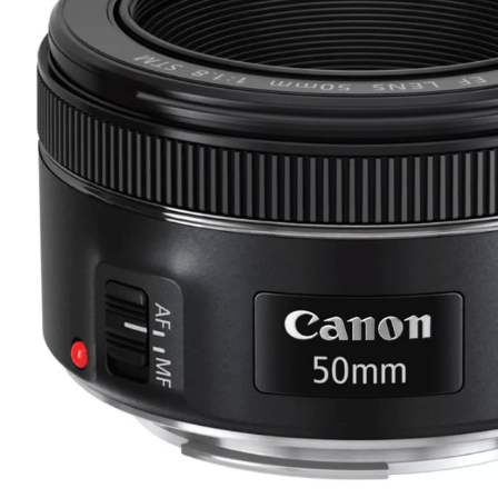
lavaliera
6
.
card memorie
7
.
dji mic mini
8
.
dji osmo
9
.
insta 360
10
.