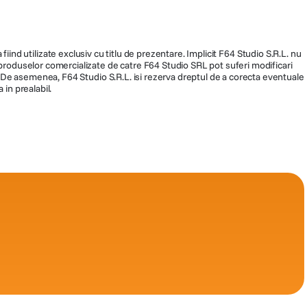
fiind utilizate exclusiv cu titlu de prezentare. Implicit F64 Studio S.R.L. nu
a produselor comercializate de catre F64 Studio SRL pot suferi modificari
ra. De asemenea, F64 Studio S.R.L. isi rezerva dreptul de a corecta eventuale
 in prealabil.