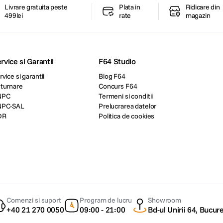
Livrare gratuita peste
Plata in
Ridicare din
499lei
rate
magazin
rvice si Garantii
F64 Studio
rvice si garantii
Blog F64
turnare
Concurs F64
NPC
Termeni si conditii
NPC-SAL
Prelucrarea datelor
DR
Politica de cookies
Comenzi si suport
Program de lucru
Showroom
+40 21 270 0050
09:00 - 21:00
Bd-ul Unirii 64, Bucure