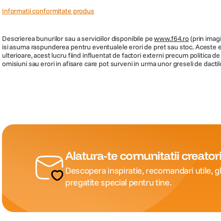
Informatii conformitate produs
Descrierea bunurilor sau a serviciilor disponibile pe
www.f64.ro
(prin imagi
isi asuma raspunderea pentru eventualele erori de pret sau stoc. Aceste ero
ulterioare, acest lucru fiind influentat de factori externi precum politica 
omisiuni sau erori in afisare care pot surveni in urma unor greseli de dactil
Alatura-te comunitatii creatori
Descopera inspiratie, recomandari utile, gh
pregatite special pentru tine.