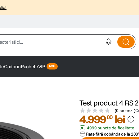
tia!
istici...
te
Cadouri
Pachete
VIP
Test product 4 RS 
(
0 recenzii
)
C
4
.
999
lei
00
4999 puncte de fidelitate
Rate fără dobânda de la
208