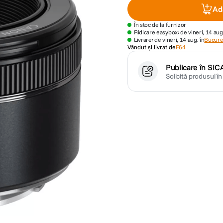
Ad
În stoc de la furnizor
Ridicare easybox: de vineri, 14 aug
Livrare: de vineri, 14 aug. în
Bucures
Vândut și livrat de
F64
Publicare în SIC
Solicită produsul î