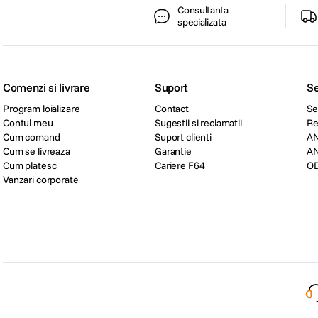
Consultanta
specializata
Comenzi si livrare
Suport
Se
Program loializare
Contact
Se
Contul meu
Sugestii si reclamatii
Re
Cum comand
Suport clienti
A
Cum se livreaza
Garantie
A
Cum platesc
Cariere F64
O
Vanzari corporate