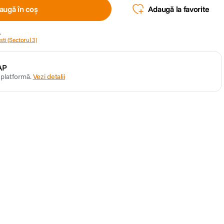
augă în coș
Adaugă la favorite
.
ti (Sectorul 3)
AP
n platformă.
Vezi detalii