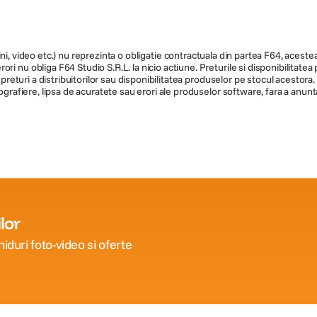
ni, video etc.) nu reprezinta o obligatie contractuala din partea F64, acestea 
ri nu obliga F64 Studio S.R.L. la nicio actiune. Preturile si disponibilitate
de preturi a distribuitorilor sau disponibilitatea produselor pe stocul acesto
ografiere, lipsa de acuratete sau erori ale produselor software, fara a anunta
lor
iduri foto-video si oferte