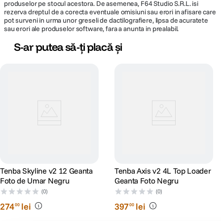
produselor pe stocul acestora. De asemenea, F64 Studio S.R.L. isi
rezerva dreptul de a corecta eventuale omisiuni sau erori in afisare care
pot surveni in urma unor greseli de dactilografiere, lipsa de acuratete
sau erori ale produselor software, fara a anunta in prealabil.
S-ar putea să-ți placă și
Tenba Skyline v2 12 Geanta
Tenba Axis v2 4L Top Loader
Foto de Umar Negru
Geanta Foto Negru
(0)
(0)
274
lei
397
lei
00
00