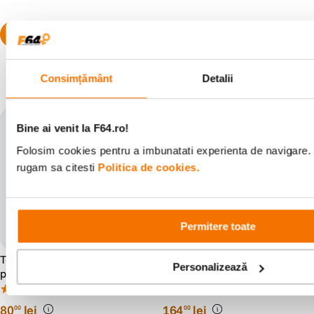
Consimțământ
Detalii
Populare în aceeași categorie
Bine ai venit la F64.ro!
Folosim cookies pentru a imbunatati experienta de navigare. P
rugam sa citesti
Politica de cookies.
Permitere toate
Tenba Tools 16" - Husa
Tenba BYOB 7 Husa
Personalizează
protectie, Negru
Interioara Albastra
(1)
(0)
80
lei
164
lei
00
00