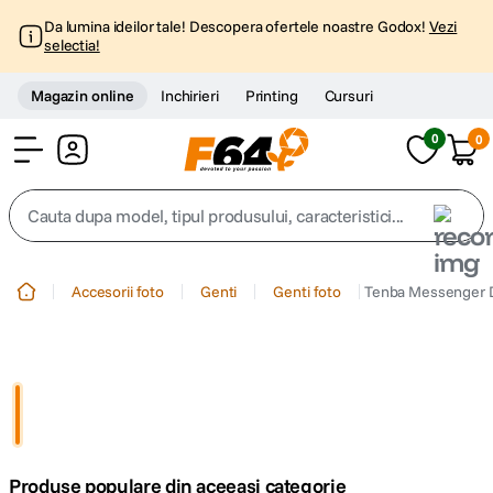
Da lumina ideilor tale! Descopera ofertele noastre Godox!
Vezi
selectia!
Magazin online
Inchirieri
Printing
Cursuri
0
0
Cont
Cauta dupa model, tipul produsului, caracteristici...
Top Cautari
Accesorii foto
Genti
Genti foto
Tenba Messenger D
canon g7x
1
.
trepied
2
.
trepied telefon
3
.
Produse populare din aceeasi categorie
peak design
4
.