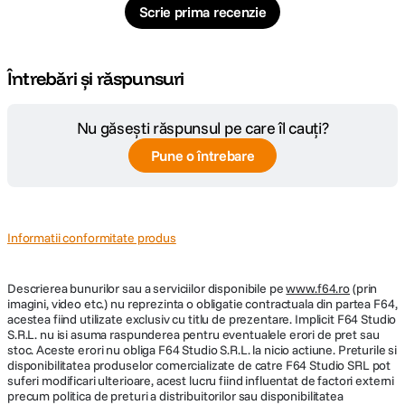
Scrie prima recenzie
Volum maxim
Nespecificat
Tip geanta
Genti foto
Întrebări și răspunsuri
DETALII PRODUCATOR
Nu găsești răspunsul pe care îl cauți?
Cod producator
638-371
Pune o întrebare
Informatii conformitate produs
Descrierea bunurilor sau a serviciilor disponibile pe
www.f64.ro
(prin
imagini, video etc.) nu reprezinta o obligatie contractuala din partea F64,
acestea fiind utilizate exclusiv cu titlu de prezentare. Implicit F64 Studio
S.R.L. nu isi asuma raspunderea pentru eventualele erori de pret sau
stoc. Aceste erori nu obliga F64 Studio S.R.L. la nicio actiune. Preturile si
disponibilitatea produselor comercializate de catre F64 Studio SRL pot
suferi modificari ulterioare, acest lucru fiind influentat de factori externi
precum politica de preturi a distribuitorilor sau disponibilitatea