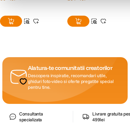
Alatura-te comunitatii creatorilor
Descopera inspiratie, recomandari utile,
ghiduri foto-video si oferte pregatite special
pentru tine.
Consultanta
Livrare gratuita pe
specializata
499lei