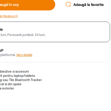
augă în coș
Adaugă la favorite
ti (Sectorul 3)
ie
luni.
Persoană juridică: 24 luni.
AP
n platformă.
Vezi detalii
biective si accesorii
it pentru laptop/tableta
g sau Tile Bluetooth Tracker
al si din spate
 exterior