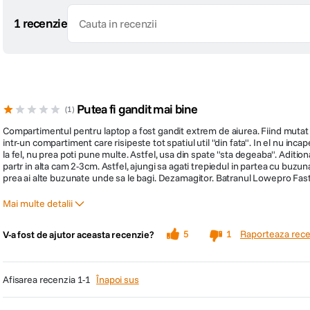
1 recenzie
Putea fi gandit mai bine
1
Compartimentul pentru laptop a fost gandit extrem de aiurea. Fiind mutat di
intr-un compartiment care risipeste tot spatiul util "din fata". In el nu inca
la fel, nu prea poti pune multe. Astfel, usa din spate "sta degeaba". Aditional
partr in alta cam 2-3cm. Astfel, ajungi sa agati trepiedul in partea cu buzun
prea ai alte buzunate unde sa le bagi. Dezamagitor. Batranul Lowepro Fastp
Mai multe detalii
Pro
Contra
Raporteaza rece
5
1
V-a fost de ajutor aceasta recenzie?
Materiale
Compartiment laptop
Suport trepied
afisarea recenzia
1-1
Înapoi sus