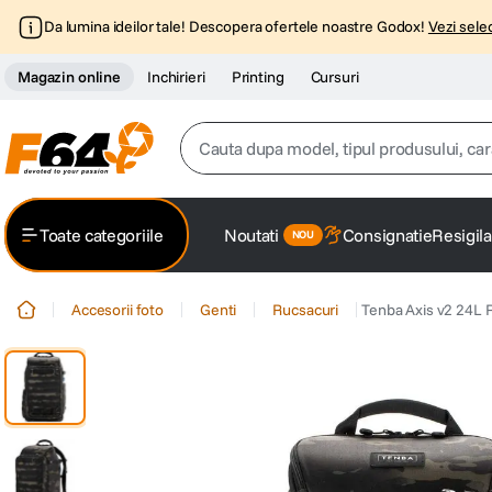
Da lumina ideilor tale! Descopera ofertele noastre Godox!
Vezi selec
Magazin online
Inchirieri
Printing
Cursuri
Cauta dupa model, tipul produsului, caracter
Top Cautari
Toate categoriile
Noutati
Consignatie
Resigila
canon g7x
1
.
Accesorii foto
Genti
Rucsacuri
Tenba Axis v2 24L 
trepied
2
.
trepied telefon
3
.
peak design
4
.
canon sx740 hs
5
.