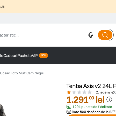
tia!
istici...
te
Cadouri
Pachete
VIP
Rucsac Foto MultiCam Negru
Tenba Axis v2 24L
(
1 recenzie
)
1
.
291
lei
00
1291 puncte de fidelitate
Rate fără dobânda de la
53
79