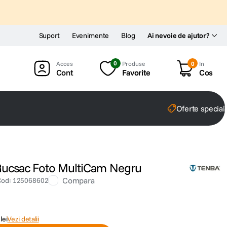
Suport
Evenimente
Blog
Ai nevoie de ajutor?
0
Produse
0
In
Cont
Favorite
Cos
Oferte special
 Rucsac Foto MultiCam Negru
Compara
Cod
:
125068602
lei
Vezi detalii