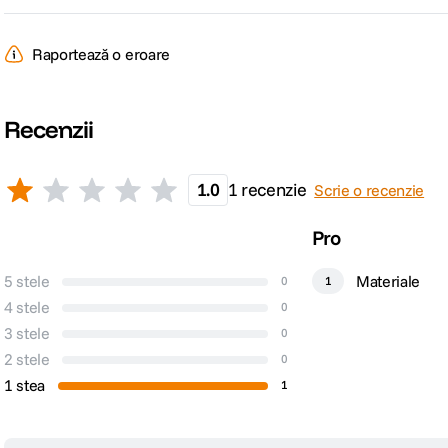
Raportează o eroare
Recenzii
1.0
1 recenzie
Scrie o recenzie
Pro
5 stele
Materiale
0
1
4 stele
0
3 stele
0
2 stele
0
1 stea
1