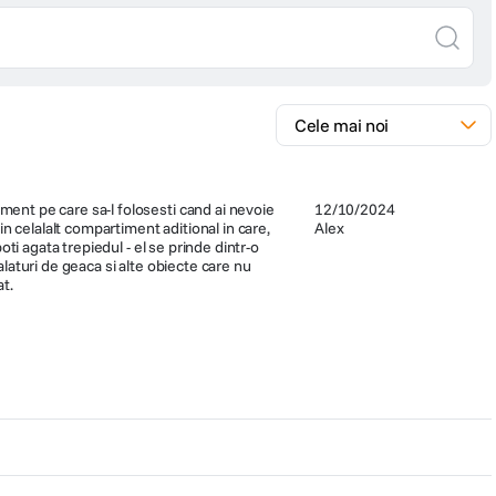
iment pe care sa-l folosesti cand ai nevoie
12/10/2024
din celalalt compartiment aditional in care,
Alex
oti agata trepiedul - el se prinde dintr-o
alaturi de geaca si alte obiecte care nu
t.