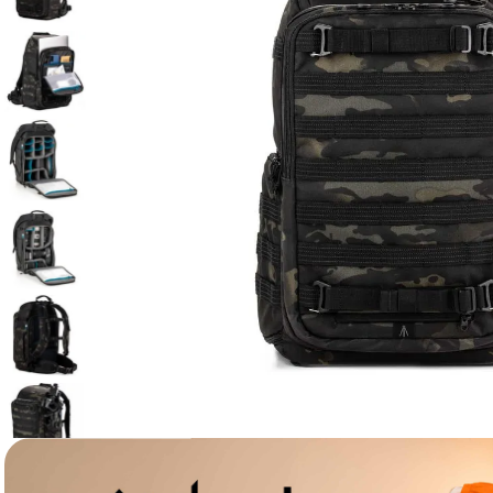
lavaliera
6
.
card memorie
7
.
ulanzi
8
.
insta 360
9
.
godox
10
.