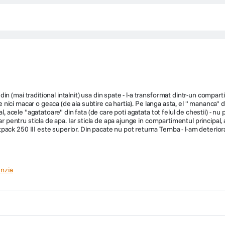
n (mai traditional intalnit) usa din spate - l-a transformat dintr-un compart
pe nici macar o geaca (de aia subtire ca hartia). Pe langa asta, el " mananca" 
, acele "agatatoare" din fata (de care poti agatata tot felul de chestii) - nu p
ar pentru sticla de apa. Iar sticla de apa ajunge in compartimentul principal, 
ack 250 III este superior. Din pacate nu pot returna Temba - l-am deteriora
nzia