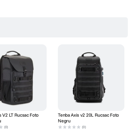
s V2 LT Rucsac Foto
Tenba Axis v2 20L Rucsac Foto
u
Negru
(0)
(0)