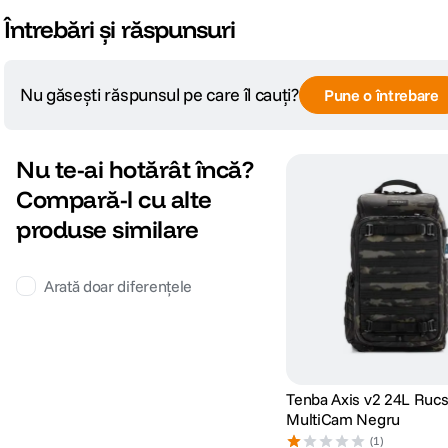
Întrebări și răspunsuri
Nu găsești răspunsul pe care îl cauți?
Pune o întrebare
Nu te-ai hotărât încă?
Compară-l cu alte
produse similare
Arată doar diferențele
Tenba Axis v2 24L Rucs
MultiCam Negru
(1)