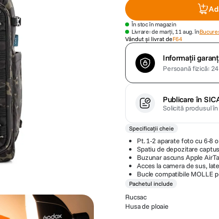
Ad
În stoc în magazin
Livrare: de marți, 11 aug. în
Bucures
Vândut și livrat de
F64
Informații garanț
Persoană fizică: 24 
Publicare în SIC
Solicită produsul î
Specificații cheie
Pt. 1-2 aparate foto cu 6-8 o
Spatiu de depozitare captus
Buzunar ascuns Apple AirTa
Acces la camera de sus, later
Bucle compatibile MOLLE pe
Pachetul include
Rucsac
Husa de ploaie