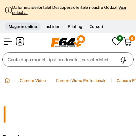
Da lumina ideilor tale! Descopera ofertele noastre Godox!
Vezi
selectia!
Magazin online
Inchirieri
Printing
Cursuri
0
0
Cont
Cauta dupa model, tipul produsului, caracteristici...
Top Cautari
Camere Video
Camere Video Profesionale
Camere P
canon g7x
1
.
trepied
2
.
trepied telefon
3
.
peak design
4
.