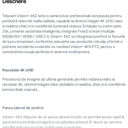
Descriere
canon sx740 hs
5
.
Telycam Vision+ 4KZ este o camera box profesionala conceputa pentru
productii video de inalta calitate, capabila sa livreze imagini 4K UHD clare
lavaliera
si realiste chiar si in conditii de iluminare redusa. Echipata cu zoom optic
6
.
20x, urmarire automata inteligenta, integrare FreeD si iesiri multiple
NDI®HX3 / HDMI / USB 2.0, Vision+ 4KZ se integreaza perfect in fluxurile
sony fx
7
.
de lucru broadcast, conferinte, educatie sau productie virtuala, oferind o
potrivire excelenta a culorilor cu modelul Vision+ 4KN PTZ, pentru o
consistenta vizuala perfecta in sisteme multicamera.
card memorie
8
.
dji mic mini
9
.
Rezolutie 4K UHD
Procesorul de imagine de ultima generatie permite redarea video la
dji osmo
10
.
rezolutie 4K, oferind imagini clare, detaliate si realiste, chiar si in conditii de
luminozitate scazuta.
Panou lateral de control
Vision+ 4KZ dispune de un panou lateral intuitiv, ce permite acces rapid la
parametrii esentiali ai imaginii si vizualizarea adresei IP direct pe camera,
simplificand procesul de configurare si ajustare.