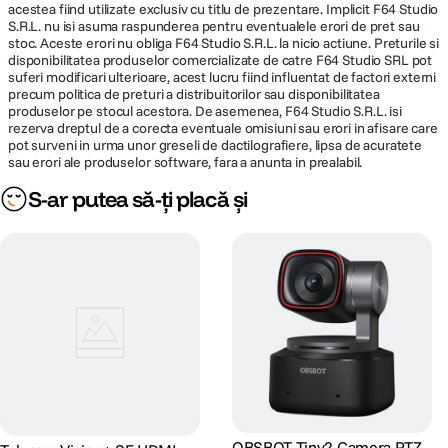
1280x720P60/50/30/25;
acestea fiind utilizate exclusiv cu titlu de prezentare. Implicit F64 Studio
S.R.L. nu isi asuma raspunderea pentru eventualele erori de pret sau
1024x576P60/50/30/25;
stoc. Aceste erori nu obliga F64 Studio S.R.L. la nicio actiune. Preturile si
800x448P60/50/30/25
Iesiri multiple NDI®HX3 / HDMI / USB 2.0
disponibilitatea produselor comercializate de catre F64 Studio SRL pot
suferi modificari ulterioare, acest lucru fiind influentat de factori externi
Camera poate transmite simultan semnal video prin NDI®HX3, HDMI si
Tip Card
precum politica de preturi a distribuitorilor sau disponibilitatea
Micro SD
USB 2.0, oferind atat fluxuri de productie traditionale, cat si utilizare ca
produselor pe stocul acestora. De asemenea, F64 Studio S.R.L. isi
Memorie
webcam profesional.
rezerva dreptul de a corecta eventuale omisiuni sau erori in afisare care
pot surveni in urma unor greseli de dactilografiere, lipsa de acuratete
Intrare Mini XLR si linie stereo 3.5 mm,
sau erori ale produselor software, fara a anunta in prealabil.
Audio
transmisie audio prin IP
Configurare rapida prin SSDP
S-ar putea să-ți placă și
Microfon
Functia SSDP simplifica gasirea automata a adresei IP in retea, fara
Nu
configurari complexe – este suficienta conectarea prin cablu Ethernet in
incorporat
aceeasi retea locala cu computerul.
Difuzoare
Nu
incorporate
NDI®HX3, SRT, HTTP, RTSP, RTMP,
ONVIF, VISCA over IP (TCP/UDP), VISCA,
Sistem
Pelco P/D, SSDP, NTP, RTP Multicast,
WebRTC
OBSBOT Tiny2 Camera PTZ