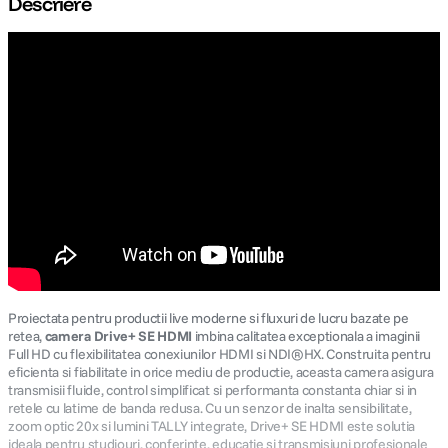
Descriere
canon sx740 hs
5
.
lavaliera
6
.
sony fx
7
.
card memorie
8
.
dji mic mini
9
.
dji osmo
10
.
Proiectata pentru productii live moderne si fluxuri de lucru bazate pe
retea,
camera Drive+ SE HDMI
imbina calitatea exceptionala a imaginii
Full HD cu flexibilitatea conexiunilor HDMI si NDI®HX. Construita pentru
eficienta si fiabilitate in orice mediu de productie, aceasta camera asigura
transmisii fluide, control simplificat si performanta constanta chiar si in
retele cu latime de banda redusa. Cu un senzor de inalta sensibilitate,
zoom optic 20x si lumini TALLY integrate, Drive+ SE HDMI este solutia
ideala pentru studiouri, conferinte, educatie si transmisiuni profesionale