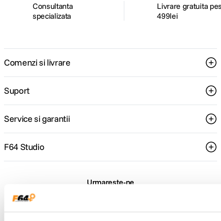
Consultanta
Livrare gratuita pe
specializata
499lei
DETALII PRODUCATOR
Cod producator
Drive+ SE HDMI BK
Comenzi si livrare
Pagina
https://telycam.com/drive-se.html#s
producator
Suport
Service si garantii
F64 Studio
Urmareste-ne