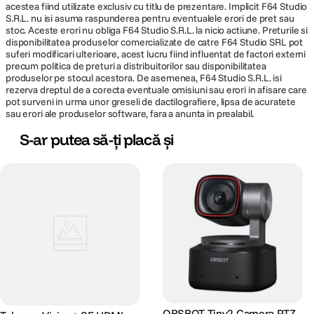
1024x576P30 (USB 3.0&USB 2.0);
acestea fiind utilizate exclusiv cu titlu de prezentare. Implicit F64 Studio
S.R.L. nu isi asuma raspunderea pentru eventualele erori de pret sau
960x540P30 (USB 2.0); 640x360P30 (USB
stoc. Aceste erori nu obliga F64 Studio S.R.L. la nicio actiune. Preturile si
2.0); 512x288P30 (USB 2.0)
disponibilitatea produselor comercializate de catre F64 Studio SRL pot
suferi modificari ulterioare, acest lucru fiind influentat de factori externi
Tip Card
precum politica de preturi a distribuitorilor sau disponibilitatea
Nespecificat
produselor pe stocul acestora. De asemenea, F64 Studio S.R.L. isi
Memorie
rezerva dreptul de a corecta eventuale omisiuni sau erori in afisare care
pot surveni in urma unor greseli de dactilografiere, lipsa de acuratete
Intrare stereo 3.5 mm, suport streaming
sau erori ale produselor software, fara a anunta in prealabil.
Audio
audio prin IP
S-ar putea să-ți placă și
Difuzoare
Nu
incorporate
NDI®HX, SRT, HTTP, RTSP, RTMP, DHCP,
Sistem
ONVIF, VISCA over IP, VISCA TCP/UDP,
Pelco P/D, RTP Multicast, HTML
Numar maxim
60
cadre (fps)
Bitrate maxim
Nespecificat
OBSBOT Tiny2 Camera PTZ