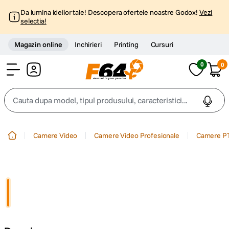
Da lumina ideilor tale! Descopera ofertele noastre Godox!
Vezi
selectia!
Magazin online
Inchirieri
Printing
Cursuri
0
0
Cont
Cauta dupa model, tipul produsului, caracteristici...
Top Cautari
Camere Video
Camere Video Profesionale
Camere P
canon g7x
1
.
trepied
2
.
trepied telefon
3
.
peak design
4
.