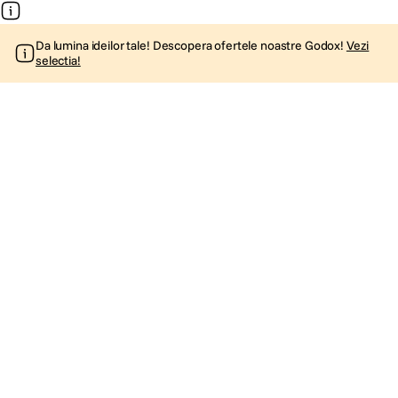
Da lumina ideilor tale! Descopera ofertele noastre Godox!
Vezi
selectia!