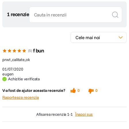
1 recenzie
f bun
5
prwt ,calitate,ok
01/07/2020
eugen
Achizitie verificata
V-a fost de ajutor aceasta recenzie?
0
0
Raporteaza recenzia
afisarea recenzia
1-1
Înapoi sus