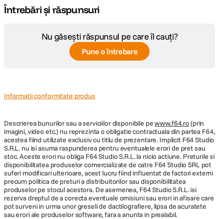
Întrebări și răspunsuri
Nu găsești răspunsul pe care îl cauți?
Pune o întrebare
Informatii conformitate produs
Descrierea bunurilor sau a serviciilor disponibile pe
www.f64.ro
(prin
imagini, video etc.) nu reprezinta o obligatie contractuala din partea F64,
acestea fiind utilizate exclusiv cu titlu de prezentare. Implicit F64 Studio
S.R.L. nu isi asuma raspunderea pentru eventualele erori de pret sau
stoc. Aceste erori nu obliga F64 Studio S.R.L. la nicio actiune. Preturile si
disponibilitatea produselor comercializate de catre F64 Studio SRL pot
suferi modificari ulterioare, acest lucru fiind influentat de factori externi
precum politica de preturi a distribuitorilor sau disponibilitatea
produselor pe stocul acestora. De asemenea, F64 Studio S.R.L. isi
rezerva dreptul de a corecta eventuale omisiuni sau erori in afisare care
pot surveni in urma unor greseli de dactilografiere, lipsa de acuratete
sau erori ale produselor software, fara a anunta in prealabil.