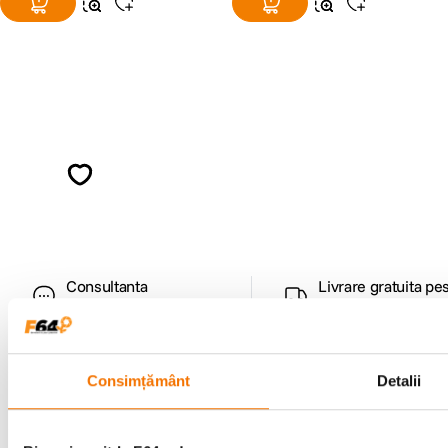
Alatura-te comunitatii creatorilor
Descopera inspiratie, recomandari utile,
ghiduri foto-video si oferte pregatite special
pentru tine.
Consultanta
Livrare gratuita pe
specializata
499lei
Consimțământ
Detalii
Comenzi si livrare