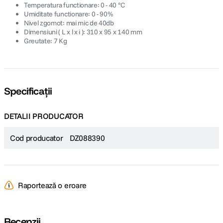
Temperatura functionare: 0 - 40 °C
Umiditate functionare: 0 - 90%
Nivel zgomot: mai mic de 40db
Dimensiuni ( L x l x i ): 310 x 95 x 140 mm
Greutate: 7 Kg
Specificații
DETALII PRODUCATOR
Cod producator
DZ088390
Raportează o eroare
Recenzii