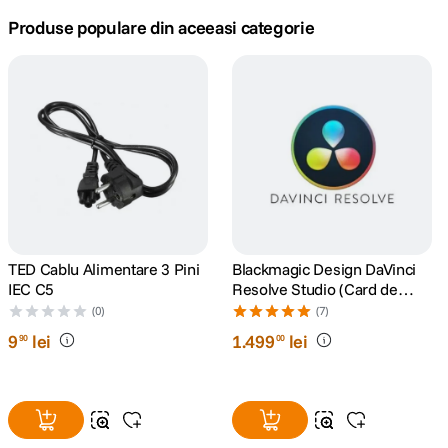
Produse populare din aceeasi categorie
canon sx740 hs
5
.
lavaliera
6
.
card memorie
7
.
ulanzi
8
.
insta 360
9
.
TED Cablu Alimentare 3 Pini
Blackmagic Design DaVinci
godox
10
.
IEC C5
Resolve Studio (Card de
Activare)
(0)
(7)
9
lei
1
.
499
lei
90
00