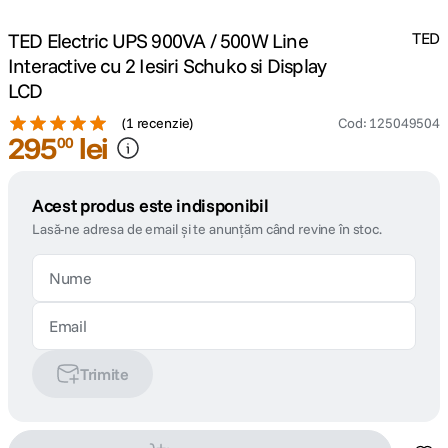
TED Electric UPS 900VA / 500W Line
TED
Interactive cu 2 Iesiri Schuko si Display
LCD
(
1 recenzie
)
Cod
:
125049504
295
lei
00
Acest produs este indisponibil
Lasă-ne adresa de email și te anunțăm când revine în stoc.
Trimite