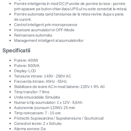
Pornire inteligenta in mod DC (Functie de pornire la rece - pornire
prin apasare pe buton chiar daca UPS-ul nu este conectat la retea)
Pornire automata cand tensiunea de la retea revine dupa o pana
de curent.
Control inteligent prin microprocesor
Incarcare acumulatori in OFF-Mode
Reincarcare automata
Management inteligent al acumulatorilor
Specificatii
Putere: 400W
Putere: 900VA
Display: LCD
Tensiune intrare: 140V - 290V AC
Frecventa intrare: 45Hz - 55Hz
Stabilizare de iesire AC in mod baterie: 220V ± 9% AC
Timp transfer: ? 9ms
Unda sinusoidala: Simulata
Numar si tip acumulator: 1 x 12V - 9,6Ah
Autonomie (consum 120W): 25 min
Timp reincarcare: 7 - 15 ore
Protectii: Suprasarcina / Supratensiune / Scurtcircuit
Conectori iesire: 2 x Schuko
Alarma sonora: Da