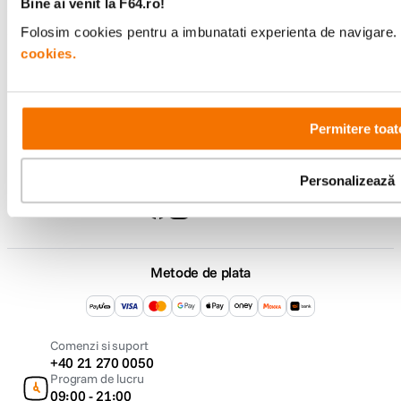
Bine ai venit la F64.ro!
Suport
Folosim cookies pentru a imbunatati experienta de navigare. P
cookies.
Service si garantii
F64 Studio
Permitere toat
Urmareste-ne
Personalizează
Metode de plata
Comenzi si suport
+40 21 270 0050
Program de lucru
09:00 - 21:00