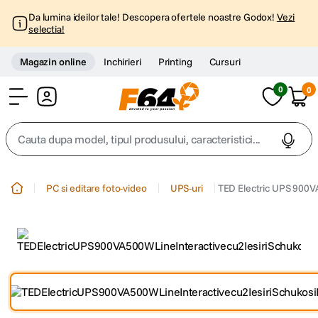
Da lumina ideilor tale! Descopera ofertele noastre Godox!
Vezi
selectia!
Magazin online
Inchirieri
Printing
Cursuri
0
0
Cont
Cauta dupa model, tipul produsului, caracteristici...
Top Cautari
PC si editare foto-video
UPS-uri
TED Electric UPS 900VA 
canon g7x
1
.
trepied
2
.
trepied telefon
3
.
peak design
4
.