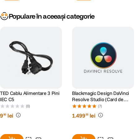
Populare în aceeași categorie
TED Cablu Alimentare 3 Pini
Blackmagic Design DaVinci
IEC C5
Resolve Studio (Card de
Activare)
(0)
(7)
9
lei
1
.
499
lei
90
00