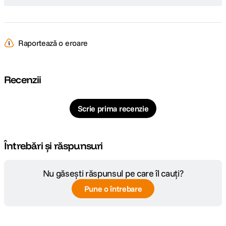
Apeluri clare cu reducerea zgomotului
Sistemul dual-mic ENC cu algoritmi AI optimizeaza claritatea apelurilor prin
amplificarea vocii si reducerea zgomotului ambiental. Aceasta functie
este utila mai ales in deplasare, in spatii aglomerate sau in timpul
Raportează o eroare
activitatilor zilnice.
Recenzii
Autonomie extinsa si incarcare rapida
TCL CrystalClip ofera pana la 36 de ore de autonomie impreuna cu
carcasa de incarcare si pana la 8 ore de utilizare cu o singura incarcare.
Scrie prima recenzie
Functia de incarcare rapida permite obtinerea a pana la 3 ore de redare
dupa doar 15 minute de incarcare.
Întrebări și răspunsuri
Functii inteligente si conectivitate moderna
Nu găsești răspunsul pe care îl cauți?
Castile suporta activarea rapida a asistentilor vocali precum Siri, Google
Assistant sau Gemini prin gesturi tactile configurabile. Functia Smart
Pune o întrebare
Translation permite traducere in timp real pe dispozitive compatibile TCL,
iar Google Fast Pair 3.1 simplifica procesul de conectare cu telefoanele
Android compatibile. De asemenea, functia dual-device switching permite
trecerea rapida intre mai multe dispozitive conectate.