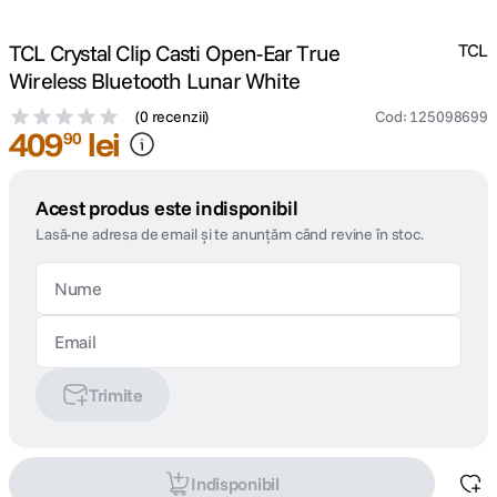
TCL Crystal Clip Casti Open-Ear True
TCL
Wireless Bluetooth Lunar White
(
0 recenzii
)
Cod
:
125098699
409
lei
90
Acest produs este indisponibil
Lasă-ne adresa de email și te anunțăm când revine în stoc.
Trimite
Indisponibil