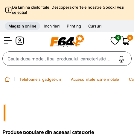
Da lumina ideilor tale! Descopera ofertele noastre Godox!
Vezi
selectia!
Magazin online
Inchirieri
Printing
Cursuri
0
0
Cont
Cauta dupa model, tipul produsului, caracteristici...
Top Cautari
Telefoane si gadget-uri
Accesorii telefoane mobile
Ca
canon g7x
1
.
trepied
2
.
trepied telefon
3
.
Produse populare din aceeasi categorie
peak design
4
.