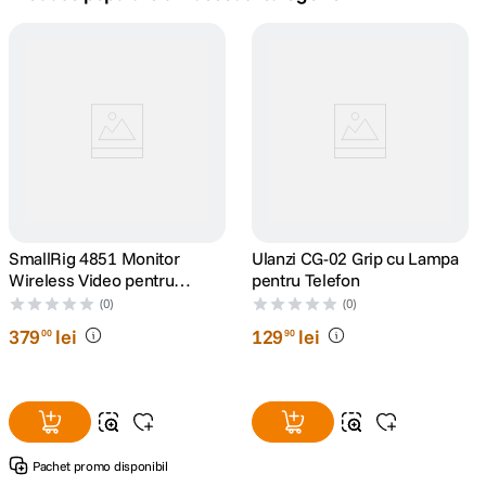
canon sx740 hs
5
.
lavaliera
6
.
card memorie
7
.
dji mic mini
8
.
dji osmo
SmallRig 4851 Monitor
9
.
Ulanzi CG-02 Grip cu Lampa
Wireless Video pentru
pentru Telefon
Phone Vlog Kit
insta 360
(0)
(0)
10
.
379
lei
129
lei
00
90
Pachet promo disponibil