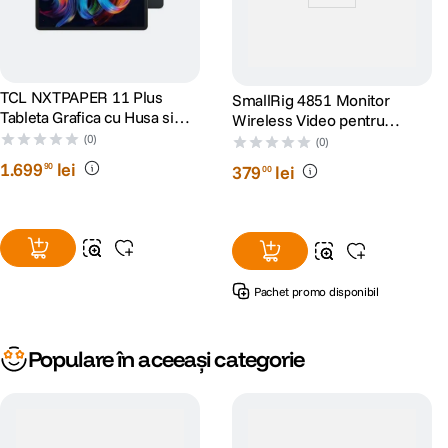
TCL NXTPAPER 11 Plus
SmallRig 4851 Monitor
Tableta Grafica cu Husa si
Wireless Video pentru
Pen 128GB Wi-Fi Dark Grey
Phone Vlog Kit
(0)
(0)
1
.
699
lei
90
379
lei
00
Pachet promo disponibil
Populare în aceeași categorie