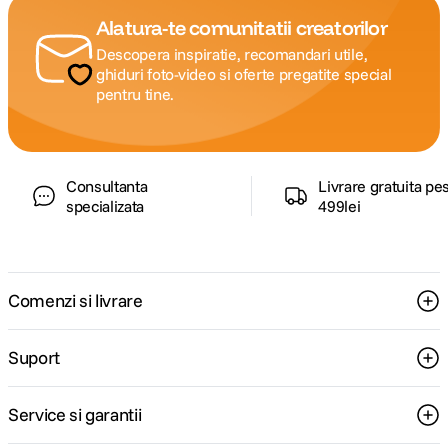
Alatura-te comunitatii creatorilor
Descopera inspiratie, recomandari utile,
ghiduri foto-video si oferte pregatite special
pentru tine.
Consultanta
Livrare gratuita pe
specializata
499lei
Comenzi si livrare
Suport
Service si garantii