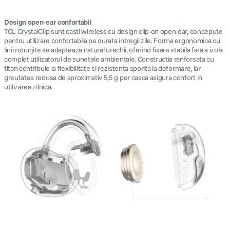
Design open-ear confortabil
TCL CrystalClip sunt casti wireless cu design clip-on open-ear, concepute
pentru utilizare confortabila pe durata intregii zile. Forma ergonomica cu
linii rotunjite se adapteaza natural urechii, oferind fixare stabila fara a izola
complet utilizatorul de sunetele ambientale. Constructia ranforsata cu
titan contribuie la flexibilitate si rezistenta sporita la deformare, iar
greutatea redusa de aproximativ 5,5 g per casca asigura confort in
utilizarea zilnica.