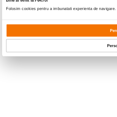
Bine ai venit la F64.ro!
Folosim cookies pentru a imbunatati experienta de navigare. P
Per
Perso