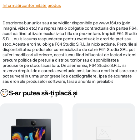
Informatii conformitate produs
Rezistenta pentru utilizare activa
Descrierea bunurilor sau a serviciilor disponibile pe
www.f64.ro
(prin
Certificarea IPX4 ofera protectie impotriva transpiratiei si stropilor de apa,
imagini, video etc.) nu reprezinta o obligatie contractuala din partea F64,
facand castile potrivite pentru antrenamente, deplasari zilnice sau
acestea fiind utilizate exclusiv cu titlu de prezentare. Implicit F64 Studio
activitati in aer liber.
S.R.L. nu isi asuma raspunderea pentru eventualele erori de pret sau
stoc. Aceste erori nu obliga F64 Studio S.R.L. la nicio actiune. Preturile si
disponibilitatea produselor comercializate de catre F64 Studio SRL pot
suferi modificari ulterioare, acest lucru fiind influentat de factori externi
precum politica de preturi a distribuitorilor sau disponibilitatea
produselor pe stocul acestora. De asemenea, F64 Studio S.R.L. isi
rezerva dreptul de a corecta eventuale omisiuni sau erori in afisare care
pot surveni in urma unor greseli de dactilografiere, lipsa de acuratete
sau erori ale produselor software, fara a anunta in prealabil.
S-ar putea să-ți placă și