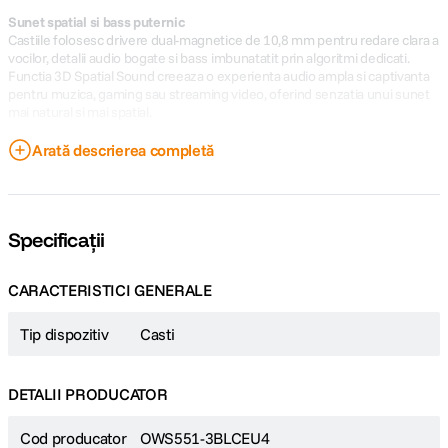
Sunet spatial si bass puternic
Castiile folosesc drivere dual-magnetice de 10,8 mm pentru redare clara a
vocilor, detalii audio bogate si bass imbunatatit prin algoritmi dedicati.
Functia 3D Spatial Sound creeaza o experienta audio ampla si captivanta
pentru muzica, gaming sau streaming video, oferind senzatia unui sunet
mai natural si mai spatial.
Arată descrierea completă
Specificații
CARACTERISTICI GENERALE
Tip dispozitiv
Casti
DETALII PRODUCATOR
Cod producator
OWS551-3BLCEU4