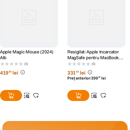
Apple Magic Mouse (2024)
Resigilat: Apple Incarcator
Alb
MagSafe pentru MacBook
Pro 15" si 17" 85W Alb -
(0)
(0)
RS125074040-1
419
lei
331
lei
00
92
Preț anterior:
399
lei
90