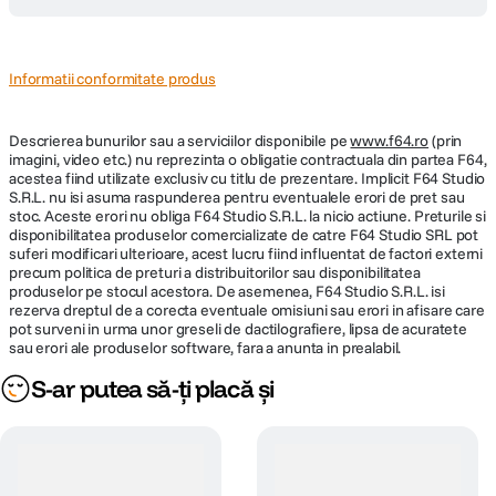
Informatii conformitate produs
Descrierea bunurilor sau a serviciilor disponibile pe
www.f64.ro
(prin
imagini, video etc.) nu reprezinta o obligatie contractuala din partea F64,
acestea fiind utilizate exclusiv cu titlu de prezentare. Implicit F64 Studio
S.R.L. nu isi asuma raspunderea pentru eventualele erori de pret sau
stoc. Aceste erori nu obliga F64 Studio S.R.L. la nicio actiune. Preturile si
disponibilitatea produselor comercializate de catre F64 Studio SRL pot
suferi modificari ulterioare, acest lucru fiind influentat de factori externi
precum politica de preturi a distribuitorilor sau disponibilitatea
produselor pe stocul acestora. De asemenea, F64 Studio S.R.L. isi
rezerva dreptul de a corecta eventuale omisiuni sau erori in afisare care
pot surveni in urma unor greseli de dactilografiere, lipsa de acuratete
sau erori ale produselor software, fara a anunta in prealabil.
S-ar putea să-ți placă și