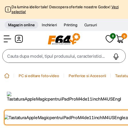
Da lumina ideilor tale! Descopera ofertele noastre Godox!
Vezi
selectia!
Magazin online
Inchirieri
Printing
Cursuri
0
0
Cont
Cauta dupa model, tipul produsului, caracteristici...
Top Cautari
PC si editare foto-video
Periferice si Accesorii
Tastatu
canon g7x
1
.
trepied
2
.
trepied telefon
3
.
peak design
4
.