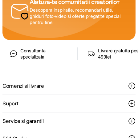
Alatura-te comunitatii creatorilor
Descopera inspiratie, recomandari utile,
ghiduri foto-video si oferte pregatite special
pentru tine.
Consultanta
Livrare gratuita pe
specializata
499lei
Comenzi si livrare
Suport
Service si garantii