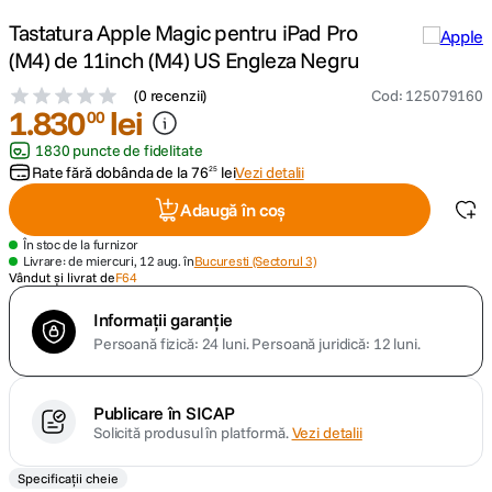
Tastatura Apple Magic pentru iPad Pro
canon sx740 hs
5
.
(M4) de 11inch (M4) US Engleza Negru
(
0 recenzii
)
Cod
:
125079160
lavaliera
6
.
1
.
830
lei
00
1830 puncte de fidelitate
sony fx
7
.
Rate fără dobânda de la
76
lei
Vezi detalii
25
card memorie
8
.
Adaugă în coș
În stoc de la furnizor
dji mic mini
9
.
Livrare: de miercuri, 12 aug. în
Bucuresti (Sectorul 3)
Vândut și livrat de
F64
dji osmo
10
.
Informații garanție
Persoană fizică: 24 luni.
Persoană juridică: 12 luni.
Publicare în SICAP
Solicită produsul în platformă.
Vezi detalii
Specificații cheie