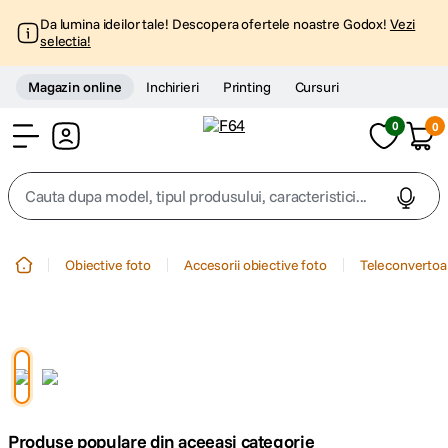
Da lumina ideilor tale! Descopera ofertele noastre Godox!
Vezi
selectia!
Magazin online
Inchirieri
Printing
Cursuri
0
0
Cont
Cauta dupa model, tipul produsului, caracteristici...
Top Cautari
Obiective foto
Accesorii obiective foto
Teleconvertoar
canon g7x
1
.
trepied
2
.
trepied telefon
3
.
Produse populare din aceeasi categorie
peak design
4
.