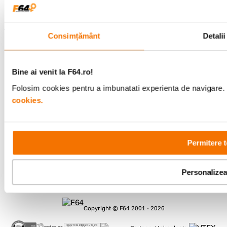
Consimțământ
Detalii
Metode de plata
Bine ai venit la F64.ro!
Comenzi si suport
Folosim cookies pentru a imbunatati experienta de navigare. P
+40 21 270 0050
cookies.
Program de lucru
09:00 - 21:00
Showroom
Bd-ul Unirii 64, Bucuresti
Permitere t
Personalize
Copyright © F64 2001 - 2026