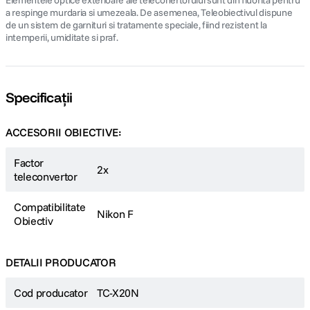
Elementele optice exterioare ale teleconertorului sunt din fluorita pentru
a respinge murdaria si umezeala. De asemenea, Teleobiectivul dispune
de un sistem de garnituri si tratamente speciale, fiind rezistent la
intemperii, umiditate si praf.
Specificații
ACCESORII OBIECTIVE:
Factor
2x
teleconvertor
Compatibilitate
Nikon F
Obiectiv
DETALII PRODUCATOR
Cod producator
TC-X20N