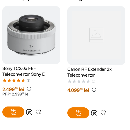
canon sx740 hs
5
.
lavaliera
6
.
card memorie
7
.
ulanzi
8
.
insta 360
Sony TC2.0x FE -
9
.
Canon RF Extender 2x
Teleconvertor Sony E
Teleconvertor
(2)
godox
(0)
10
.
2
.
499
lei
99
4
.
099
lei
99
PRP:
2
.
999
lei
99