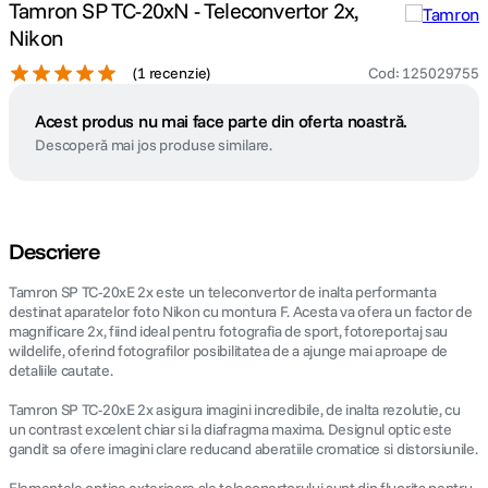
Tamron SP TC-20xN - Teleconvertor 2x,
Nikon
(
1 recenzie
)
Cod
:
125029755
Acest produs nu mai face parte din oferta noastră.
Descoperă mai jos produse similare.
Descriere
Tamron SP TC-20xE 2x este un teleconvertor de inalta performanta
destinat aparatelor foto Nikon cu montura F. Acesta va ofera un factor de
magnificare 2x, fiind ideal pentru fotografia de sport, fotoreportaj sau
wildelife, oferind fotografilor posibilitatea de a ajunge mai aproape de
detaliile cautate.
Tamron SP TC-20xE 2x asigura imagini incredibile, de inalta rezolutie, cu
un contrast excelent chiar si la diafragma maxima. Designul optic este
gandit sa ofere imagini clare reducand aberatiile cromatice si distorsiunile.