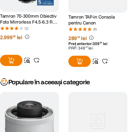
Tamron 70-300mm Obiectiv
Tamron TAP-in Consola
Foto Mirrorless F4.5-6.3 RXD
pentru Canon
III Nikon Z-mount
(1)
(6)
2
.
999
lei
99
289
lei
99
Preț anterior:
309
lei
99
PRP:
349
lei
99
Populare în aceeași categorie