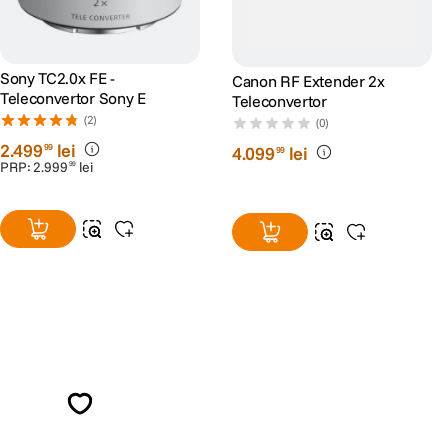
Sony TC2.0x FE -
Canon RF Extender 2x
Teleconvertor Sony E
Teleconvertor
(2)
(0)
2
.
499
lei
99
4
.
099
lei
99
PRP:
2
.
999
lei
99
Alatura-te comunitatii creatorilor
Descopera inspiratie, recomandari utile,
ghiduri foto-video si oferte pregatite special
pentru tine.