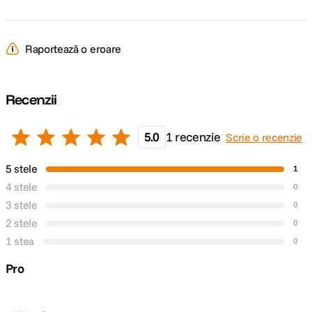
Raportează o eroare
Recenzii
5.0
1 recenzie
Scrie o recenzie
5 stele
1
4 stele
0
3 stele
0
2 stele
0
1 stea
0
Pro