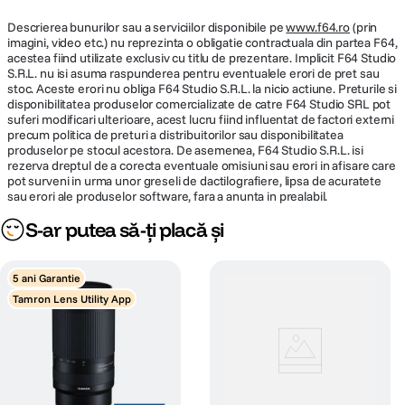
Descrierea bunurilor sau a serviciilor disponibile pe
www.f64.ro
(prin
imagini, video etc.) nu reprezinta o obligatie contractuala din partea F64,
acestea fiind utilizate exclusiv cu titlu de prezentare. Implicit F64 Studio
S.R.L. nu isi asuma raspunderea pentru eventualele erori de pret sau
stoc. Aceste erori nu obliga F64 Studio S.R.L. la nicio actiune. Preturile si
disponibilitatea produselor comercializate de catre F64 Studio SRL pot
suferi modificari ulterioare, acest lucru fiind influentat de factori externi
precum politica de preturi a distribuitorilor sau disponibilitatea
produselor pe stocul acestora. De asemenea, F64 Studio S.R.L. isi
rezerva dreptul de a corecta eventuale omisiuni sau erori in afisare care
pot surveni in urma unor greseli de dactilografiere, lipsa de acuratete
sau erori ale produselor software, fara a anunta in prealabil.
S-ar putea să-ți placă și
5 ani Garantie
Tamron Lens Utility App