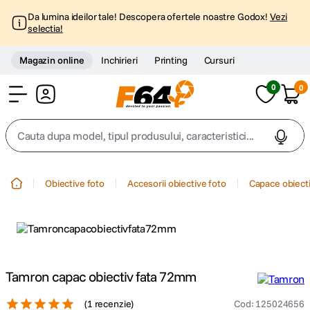
Da lumina ideilor tale! Descopera ofertele noastre Godox!
Vezi
selectia!
Magazin online
Inchirieri
Printing
Cursuri
0
0
Cont
Cauta dupa model, tipul produsului, caracteristici...
Top Cautari
Obiective foto
Accesorii obiective foto
Capace obiecti
canon g7x
1
.
trepied
2
.
trepied telefon
Tamron capac obiectiv fata 72mm
3
.
(
1 recenzie
)
Cod
:
125024656
peak design
4
.