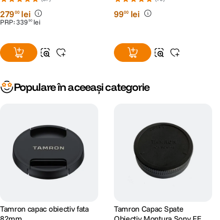
+ 2 Ani RescuePRO Deluxe
279
lei
99
lei
00
00
PRP:
339
lei
90
Populare în aceeași categorie
Tamron capac obiectiv fata
Tamron Capac Spate
82mm
Obiectiv Montura Sony FE