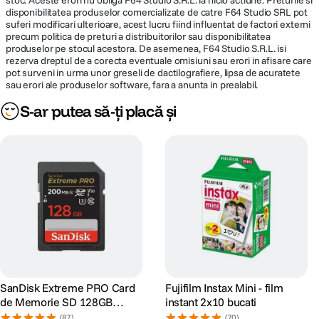
stoc. Aceste erori nu obliga F64 Studio S.R.L. la nicio actiune. Preturile si
disponibilitatea produselor comercializate de catre F64 Studio SRL pot
suferi modificari ulterioare, acest lucru fiind influentat de factori externi
precum politica de preturi a distribuitorilor sau disponibilitatea
produselor pe stocul acestora. De asemenea, F64 Studio S.R.L. isi
rezerva dreptul de a corecta eventuale omisiuni sau erori in afisare care
pot surveni in urma unor greseli de dactilografiere, lipsa de acuratete
sau erori ale produselor software, fara a anunta in prealabil.
S-ar putea să-ți placă și
SanDisk Extreme PRO Card
Fujifilm Instax Mini - film
de Memorie SD 128GB
instant 2x10 bucati
SDXC UHS-I Class 10 U3 V30
(87)
(70)