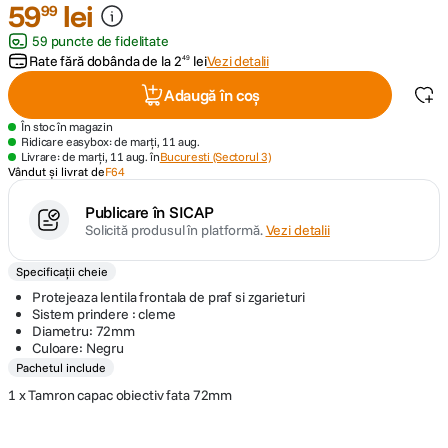
59
lei
99
59 puncte de fidelitate
canon sx740 hs
5
.
Rate fără dobânda de la
2
lei
Vezi detalii
49
lavaliera
6
.
Adaugă în coș
În stoc în magazin
card memorie
7
.
Ridicare easybox: de marți, 11 aug.
Livrare: de marți, 11 aug. în
Bucuresti (Sectorul 3)
Vândut și livrat de
F64
ulanzi
8
.
Publicare în SICAP
Solicită produsul în platformă.
Vezi detalii
insta 360
9
.
Specificații cheie
godox
10
.
Protejeaza lentila frontala de praf si zgarieturi
Sistem prindere : cleme
Diametru: 72mm
Culoare: Negru
Pachetul include
1 x Tamron capac obiectiv fata 72mm