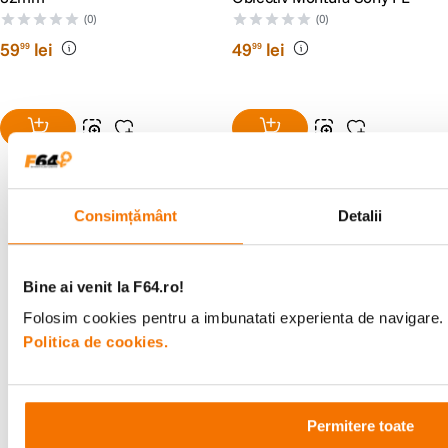
(0)
(0)
59
lei
49
lei
99
99
Consimțământ
Detalii
Alatura-te comunitatii creatorilor
Descopera inspiratie, recomandari utile,
Bine ai venit la F64.ro!
ghiduri foto-video si oferte pregatite special
pentru tine.
Folosim cookies pentru a imbunatati experienta de navigare. P
Politica de cookies.
Consultanta
Livrare gratuita pe
Permitere toate
specializata
499lei