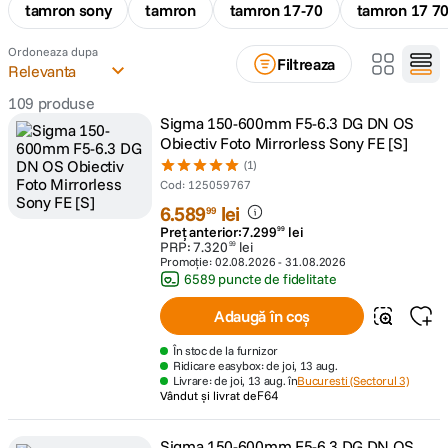
tamron sony
tamron
tamron 17-70
tamron 17 7
canon sx740 hs
5
.
Ordoneaza dupa
Filtreaza
Relevanta
lavaliera
6
.
109
produse
Sigma 150-600mm F5-6.3 DG DN OS
ulanzi
7
.
Obiectiv Foto Mirrorless Sony FE [S]
(1)
godox
Cod
:
125059767
8
.
6
.
589
lei
99
Preț anterior:
7
.
299
lei
card memorie
99
9
.
PRP:
7
.
320
lei
99
Promoție:
02.08.2026
-
31.08.2026
6589 puncte de fidelitate
nou
10
.
Adaugă în coș
În stoc de la furnizor
Ridicare easybox: de joi, 13 aug.
Livrare: de joi, 13 aug. în
Bucuresti (Sectorul 3)
Vândut și livrat de
F64
Sigma 150-600mm F5-6.3 DG DN OS