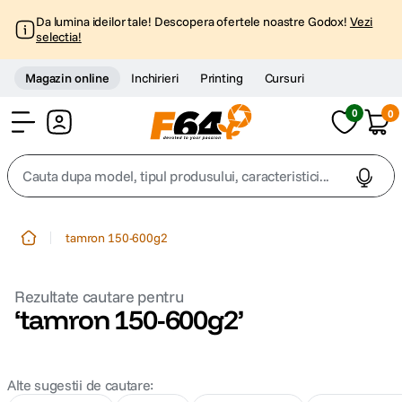
Da lumina ideilor tale! Descopera ofertele noastre Godox!
Vezi
selectia!
Magazin online
Inchirieri
Printing
Cursuri
0
0
Cont
Cauta dupa model, tipul produsului, caracteristici...
Top Cautari
tamron 150-600g2
canon g7x
1
.
trepied
tamron 150-600g2
2
.
trepied telefon
3
.
Alte sugestii de cautare
:
peak design
4
.