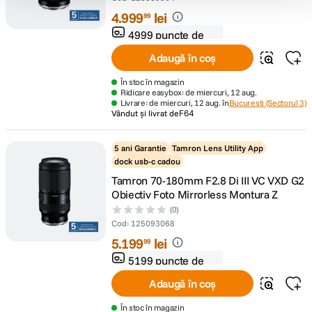
4
.
999
lei
99
4999 puncte de
fidelitate
Adaugă în coș
În stoc în magazin
Ridicare easybox: de miercuri, 12 aug.
Livrare: de miercuri, 12 aug. în
Bucuresti (Sectorul 3)
Vândut și livrat de
F64
5 ani Garantie
Tamron Lens Utility App
dock usb-c cadou
Tamron 70-180mm F2.8 Di III VC VXD G2
Obiectiv Foto Mirrorless Montura Z
(0)
Cod
:
125093068
5
.
199
lei
99
5199 puncte de
fidelitate
Adaugă în coș
În stoc în magazin