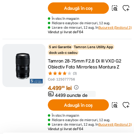
fidelitate
Adaugă în coș
În stoc în magazin
Ridicare easybox: de miercuri, 12 aug.
Livrare: de miercuri, 12 aug. în
Bucuresti (Sectorul 3)
Vândut și livrat de
F64
5 ani Garantie
Tamron Lens Utility App
dock usb-c cadou
Tamron 28-75mm F2.8 Di III VXD G2
Obiectiv Foto Mirrorless Montura Z
(3)
Cod
:
125077756
4
.
499
lei
99
4499 puncte de
fidelitate
Adaugă în coș
În stoc în magazin
Ridicare easybox: de miercuri, 12 aug.
Livrare: de miercuri, 12 aug. în
Bucuresti (Sectorul 3)
Vândut și livrat de
F64