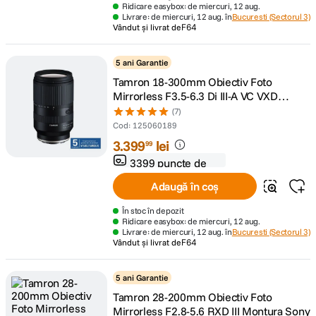
Ridicare easybox: de miercuri, 12 aug.
Livrare: de miercuri, 12 aug. în
Bucuresti (Sectorul 3)
Vândut și livrat de
F64
5 ani Garantie
Tamron 18-300mm Obiectiv Foto
Mirrorless F3.5-6.3 Di III-A VC VXD
Montura Sony E
(7)
Cod
:
125060189
3
.
399
lei
99
3399 puncte de
fidelitate
Adaugă în coș
În stoc în depozit
Ridicare easybox: de miercuri, 12 aug.
Livrare: de miercuri, 12 aug. în
Bucuresti (Sectorul 3)
Vândut și livrat de
F64
5 ani Garantie
Tamron 28-200mm Obiectiv Foto
Mirrorless F2.8-5.6 RXD III Montura Sony