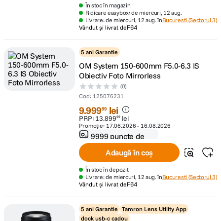
În stoc în magazin
Ridicare easybox: de miercuri, 12 aug.
Livrare: de miercuri, 12 aug. în
Bucuresti (Sectorul 3)
Vândut și livrat de
F64
5 ani Garantie
OM System 150-600mm F5.0-6.3 IS
Obiectiv Foto Mirrorless
(0)
Cod
:
125076231
9
.
999
lei
99
PRP:
13
.
899
lei
99
Promoție:
17.06.2026
-
16.08.2026
9999 puncte de
fidelitate
Adaugă în coș
În stoc în depozit
Livrare: de miercuri, 12 aug. în
Bucuresti (Sectorul 3)
Vândut și livrat de
F64
5 ani Garantie
Tamron Lens Utility App
dock usb-c cadou