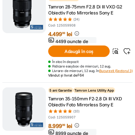
Tamron 28-75mm F2.8 Di III VXD G2
Obiectiv Foto Mirrorless Sony E
(24)
Cod
:
125059908
4
.
499
lei
99
4499 puncte de
fidelitate
Adaugă în coș
În stoc în depozit
Ridicare easybox: de miercuri, 12 aug.
Livrare: de miercuri, 12 aug. în
Bucuresti (Sectorul 3)
Vândut și livrat de
F64
5 ani Garantie
Tamron Lens Utility App
Tamron 35-150mm F2-2.8 Di III VXD
Obiectiv Foto Mirrorless Sony E
(10)
Cod
:
125059907
8
.
999
lei
99
8999 puncte de