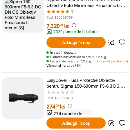
Obiectiv Foto Mirrorless Panasonic L-
mount [S]
(1)
Cod
:
125059768
7
.
320
lei
99
7320 puncte de fidelitate
Adaugă în coș
În stoc în depozit
Ridicare easybox: de miercuri, 12 aug.
Livrare: de miercuri, 12 aug. în
Bucuresti (Sectorul 3)
Vândut și livrat de
F64
EasyCover Husa Protectie Obiectiv
pentru Sigma 150-600mm F5-6.3 DG DN
OS Sports (Sony E) Negru
(0)
Cod
:
125066419
274
lei
00
274 puncte de
fidelitate
Adaugă în coș