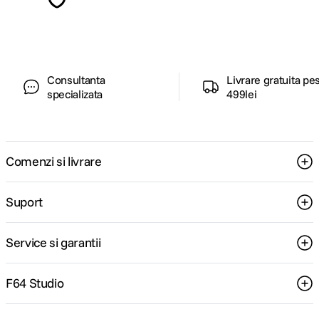
ghiduri foto-video si oferte pregatite special
pentru tine.
Consultanta
Livrare gratuita pe
specializata
499lei
Comenzi si livrare
Suport
Service si garantii
F64 Studio