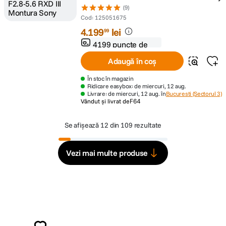
(9)
Cod
:
125051675
4
.
199
lei
99
4199 puncte de
fidelitate
Adaugă în coș
În stoc în magazin
Ridicare easybox: de miercuri, 12 aug.
Livrare: de miercuri, 12 aug. în
Bucuresti (Sectorul 3)
Vândut și livrat de
F64
Se afișează
12 din 109 rezultate
Vezi mai multe produse
Alatura-te comunitatii creatorilor
Descopera inspiratie, recomandari utile,