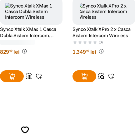
Synco Xtalk XMax 1 Casca
Synco Xtalk XPro 2 x Casca
Dubla Sistem Intercom
Sistem Intercom Wireless
Wireless
(0)
(0)
829
lei
1
.
349
lei
00
00
Alatura-te comunitatii creatorilor
Descopera inspiratie, recomandari utile,
ghiduri foto-video si oferte pregatite special