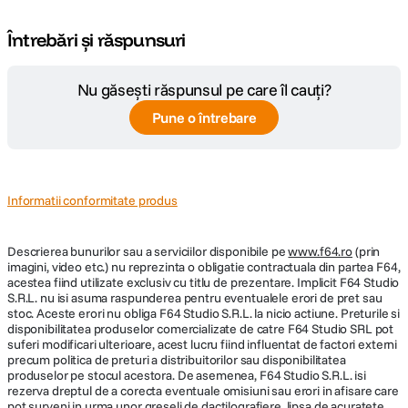
Intrarea de 3.5 mm permite monitorizarea in timp real a sunetului provenit
de la camera sau recorder, fara a intrerupe comunicarea cu echipa. In plus,
Întrebări și răspunsuri
conectivitatea USB-C permite integrarea cu computere si platforme
online, oferind posibilitatea colaborarii cu participanti remote.
Nu găsești răspunsul pe care îl cauți?
Confort pentru utilizare indelungata
Pune o întrebare
Castile sunt proiectate ergonomic, cu banda usoara si perna confortabila,
pentru utilizare pe durata intregii zile. Bateria detasabila de 1050 mAh
ofera pana la 15 ore de functionare continua, fiind ideala pentru filmari sau
evenimente de lunga durata.
Informatii conformitate produs
Sistem scalabil pentru proiecte complexe
Descrierea bunurilor sau a serviciilor disponibile pe
www.f64.ro
(prin
imagini, video etc.) nu reprezinta o obligatie contractuala din partea F64,
Configuratia XM4 include 4 casti, dar sistemul poate fi extins pentru
acestea fiind utilizate exclusiv cu titlu de prezentare. Implicit F64 Studio
echipe mai mari. Prin conectarea unor unitati suplimentare, comunicarea
S.R.L. nu isi asuma raspunderea pentru eventualele erori de pret sau
poate ajunge la pana la 40 de utilizatori, fiind potrivit pentru productii de
stoc. Aceste erori nu obliga F64 Studio S.R.L. la nicio actiune. Preturile si
mari dimensiuni sau operatiuni multi-departament.
disponibilitatea produselor comercializate de catre F64 Studio SRL pot
suferi modificari ulterioare, acest lucru fiind influentat de factori externi
precum politica de preturi a distribuitorilor sau disponibilitatea
produselor pe stocul acestora. De asemenea, F64 Studio S.R.L. isi