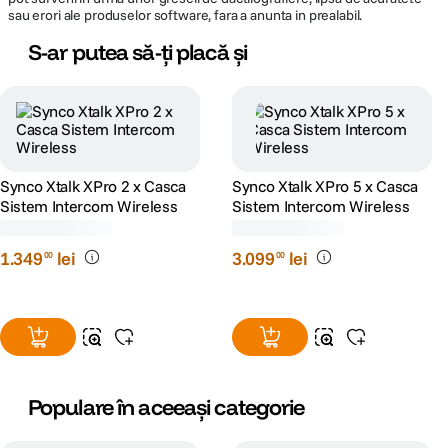
rezerva dreptul de a corecta eventuale omisiuni sau erori in afisare care
pot surveni in urma unor greseli de dactilografiere, lipsa de acuratete
sau erori ale produselor software, fara a anunta in prealabil.
S-ar putea să-ți placă și
Synco Xtalk XPro 2 x Casca
Synco Xtalk XPro 5 x Casca
Sistem Intercom Wireless
Sistem Intercom Wireless
(0)
(0)
1
.
349
lei
3
.
099
lei
00
00
Populare în aceeași categorie