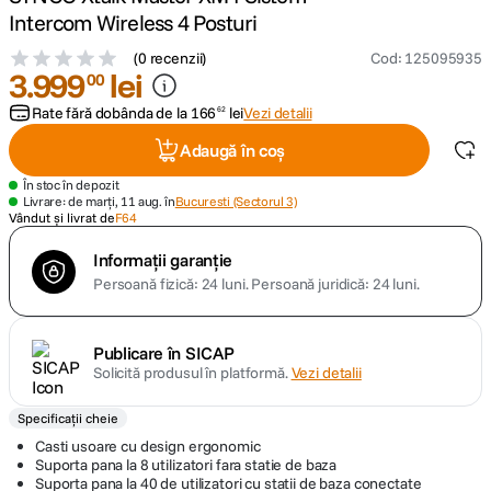
Intercom Wireless 4 Posturi
canon sx740 hs
5
.
(
0 recenzii
)
Cod
:
125095935
3
.
999
lei
00
lavaliera
6
.
3999 puncte de fidelitate
Rate fără dobânda de la
166
lei
Vezi detalii
62
card memorie
7
.
Adaugă în coș
dji mic mini
8
.
În stoc în depozit
Livrare: de marți, 11 aug. în
Bucuresti (Sectorul 3)
Vândut și livrat de
F64
dji osmo
9
.
Informații garanție
Persoană fizică: 24 luni.
Persoană juridică: 24 luni.
insta 360
10
.
Publicare în SICAP
Solicită produsul în platformă.
Vezi detalii
Specificații cheie
Casti usoare cu design ergonomic
Suporta pana la 8 utilizatori fara statie de baza