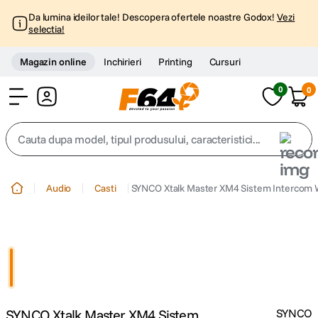
Da lumina ideilor tale! Descopera ofertele noastre Godox!
Vezi
selectia!
Magazin online
Inchirieri
Printing
Cursuri
0
0
Cont
Cauta dupa model, tipul produsului, caracteristici...
Top Cautari
Audio
Casti
SYNCO Xtalk Master XM4 Sistem Intercom W
canon g7x
1
.
trepied
2
.
trepied telefon
3
.
SYNCO Xtalk Master XM4 Sistem
SYNCO
peak design
4
.