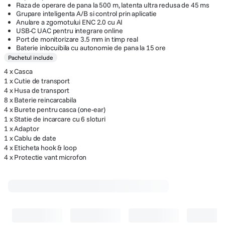
Suporta pana la 40 de utilizatori cu statii de baza conectate
Raza de operare de pana la 500 m, latenta ultra redusa de 45 ms
Grupare inteligenta A/B si control prin aplicatie
Anulare a zgomotului ENC 2.0 cu AI
USB-C UAC pentru integrare online
Port de monitorizare 3.5 mm in timp real
Baterie inlocuibila cu autonomie de pana la 15 ore
Pachetul include
4 x Casca
1 x Cutie de transport
4 x Husa de transport
8 x Baterie reincarcabila
4 x Burete pentru casca (one-ear)
1 x Statie de incarcare cu 6 sloturi
1 x Adaptor
1 x Cablu de date
4 x Eticheta hook & loop
4 x Protectie vant microfon