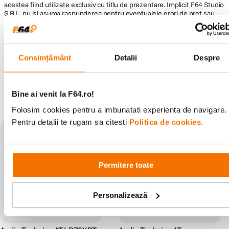
acestea fiind utilizate exclusiv cu titlu de prezentare. Implicit F64 Studio
S.R.L. nu isi asuma raspunderea pentru eventualele erori de pret sau
stoc. Aceste erori nu obliga F64 Studio S.R.L. la nicio actiune. Preturile si
disponibilitatea produselor comercializate de catre F64 Studio SRL pot
suferi modificari ulterioare, acest lucru fiind influentat de factori externi
precum politica de preturi a distribuitorilor sau disponibilitatea
produselor pe stocul acestora. De asemenea, F64 Studio S.R.L. isi
Consimțământ
Detalii
Despre
rezerva dreptul de a corecta eventuale omisiuni sau erori in afisare care
pot surveni in urma unor greseli de dactilografiere, lipsa de acuratete
sau erori ale produselor software, fara a anunta in prealabil.
Bine ai venit la F64.ro!
S-ar putea să-ți placă și
Folosim cookies pentru a imbunatati experienta de navigare.
Pentru detalii te rugam sa citesti
Politica de cookies.
Permitere toate
Personalizează