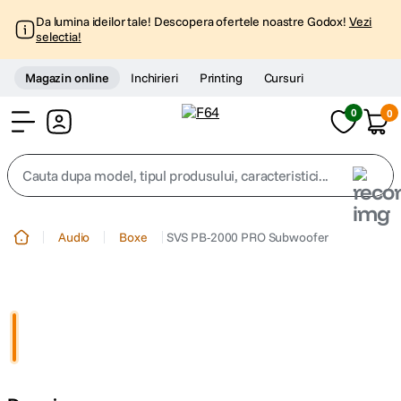
Da lumina ideilor tale! Descopera ofertele noastre Godox!
Vezi
selectia!
Magazin online
Inchirieri
Printing
Cursuri
0
0
Cont
Cauta dupa model, tipul produsului, caracteristici...
Top Cautari
Audio
Boxe
SVS PB-2000 PRO Subwoofer
canon g7x
1
.
trepied
2
.
trepied telefon
3
.
peak design
4
.