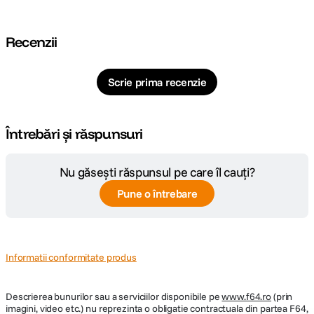
CONFIGURATIE:
Tip boxe
Subwoofer
Recenzii
Active
Da
Scrie prima recenzie
Numar cai
1
Difuzor inalte
N/A
Întrebări și răspunsuri
Difuzor joase-
12 inch
medii
Nu găsești răspunsul pe care îl cauți?
Pune o întrebare
550W (Amplificare Clasa D cu putere de
Putere RMS
varf de 1500+ W)
DETALII PRODUCATOR
Informatii conformitate produs
Cod producator
PB-2000-PRO
Descrierea bunurilor sau a serviciilor disponibile pe
www.f64.ro
(prin
imagini, video etc.) nu reprezinta o obligatie contractuala din partea F64,