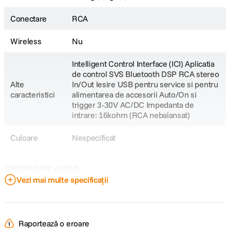
Conectare
RCA
Wireless
Nu
Intelligent Control Interface (ICI) Aplicatia
de control SVS Bluetooth DSP RCA stereo
Alte
In/Out Iesire USB pentru service si pentru
caracteristici
alimentarea de accesorii Auto/On si
trigger 3-30V AC/DC Impedanta de
intrare: 16kohm (RCA nebalansat)
Culoare
Nespecificat
Aplicatia pentru seria 2000 Pro este cea mai usoara modalitate de a contro
muzica, filme, gaming si multe altele. Reglati frecvente crossover, un egaliz
SPECIFICATII AUDIO:
Vezi mai multe specificații
Aplicatia SVS permite personalizari avansate pentru a putea numi subwoofer
Raspuns in
16Hz to 290Hz +/-3dB (standard mode);
setarile de fabrica. Conectivitatea Bluetooth ofera control total, chiar si at
frecventa
17Hz to 290Hz +/-3dB (sealed mode)
aplicatie cat si pe panoul posterior de pe interfata subwoofer-ului.
Raportează o eroare