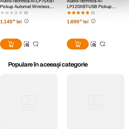
Audio-Technica AT-LP70XBT
Audio-Technica AT-
Pickup Automat Wireless
LP120XBT-USB Pickup
Belt-Drive Alb Argintiu
Stereo cu USB Negru
(0)
(3)
1
.
149
lei
1
.
699
lei
00
00
Populare în aceeași categorie
Interfata inteligenta de control (ICI)