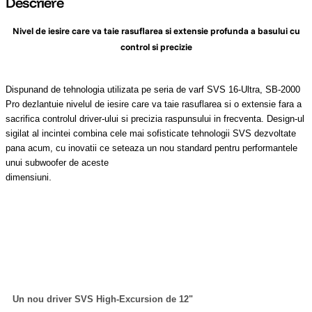
Descriere
canon sx740 hs
Nivel de iesire care va taie rasuflarea si extensie profunda a basului cu
5
.
control si precizie
lavaliera
6
.
Dispunand de tehnologia utilizata pe seria de varf SVS 16-Ultra, SB-2000
card memorie
7
.
Pro dezlantuie nivelul de iesire care va taie rasuflarea si o extensie fara a
sacrifica controlul driver-ului si precizia raspunsului in frecventa. Design-ul
ulanzi
8
.
sigilat al incintei combina cele mai sofisticate tehnologii SVS dezvoltate
pana acum, cu inovatii ce seteaza un nou standard pentru performantele
insta 360
unui subwoofer de aceste
9
.
.
dimensiuni
godox
10
.
Un nou driver SVS High-Excursion de 12"