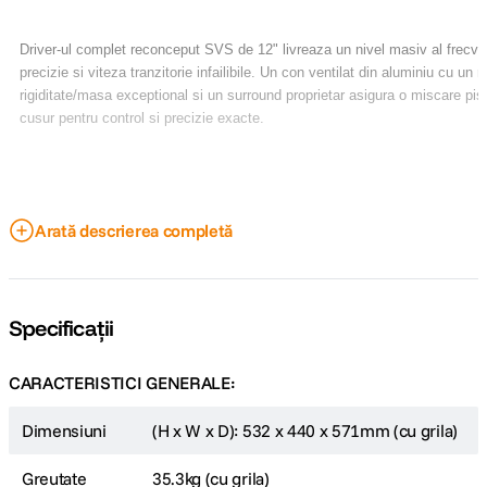
Driver-ul complet reconceput SVS de 12" livreaza un nivel masiv al frecve
precizie si viteza tranzitorie infailibile. Un con ventilat din aluminiu cu un r
rigiditate/masa exceptional si un surround proprietar asigura o miscare pis
cusur pentru control si precizie exacte.
Arată descrierea completă
Specificații
CARACTERISTICI GENERALE:
Dimensiuni
(H x W x D): 532 x 440 x 571mm (cu grila)
Greutate
35.3kg (cu grila)