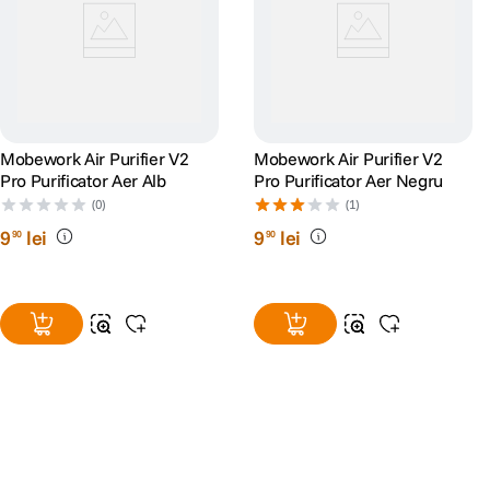
Mobework Air Purifier V2
Mobework Air Purifier V2
Pro Purificator Aer Alb
Pro Purificator Aer Negru
(0)
(1)
9
lei
9
lei
90
90
Alatura-te comunitatii creatorilor
Descopera inspiratie, recomandari utile,