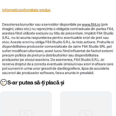
Informatii conformitate produs
Descrierea bunurilor sau a serviciilor disponibile pe
www.f64.ro
(prin
imagini, video etc.) nu reprezinta o obligatie contractuala din partea F64,
acestea fiind utilizate exclusiv cu titlu de prezentare. Implicit F64 Studio
S.R.L. nu isi asuma raspunderea pentru eventualele erori de pret sau
stoc. Aceste erori nu obliga F64 Studio S.R.L. la nicio actiune. Preturile si
disponibilitatea produselor comercializate de catre F64 Studio SRL pot
suferi modificari ulterioare, acest lucru fiind influentat de factori externi
precum politica de preturi a distribuitorilor sau disponibilitatea
produselor pe stocul acestora. De asemenea, F64 Studio S.R.L. isi
rezerva dreptul de a corecta eventuale omisiuni sau erori in afisare care
pot surveni in urma unor greseli de dactilografiere, lipsa de acuratete
sau erori ale produselor software, fara a anunta in prealabil.
S-ar putea să-ți placă și