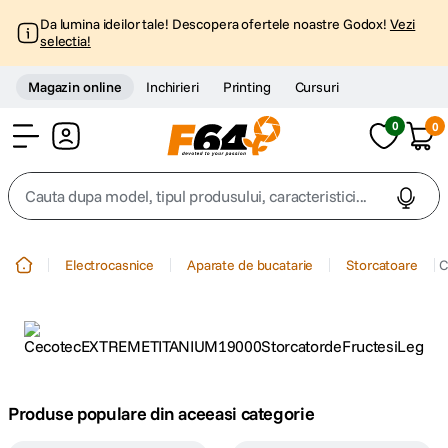
Da lumina ideilor tale! Descopera ofertele noastre Godox!
Vezi
selectia!
Magazin online
Inchirieri
Printing
Cursuri
0
0
Cont
Cauta dupa model, tipul produsului, caracteristici...
Top Cautari
Electrocasnice
Aparate de bucatarie
Storcatoare
C
canon g7x
1
.
trepied
2
.
trepied telefon
3
.
Produse populare din aceeasi categorie
peak design
4
.