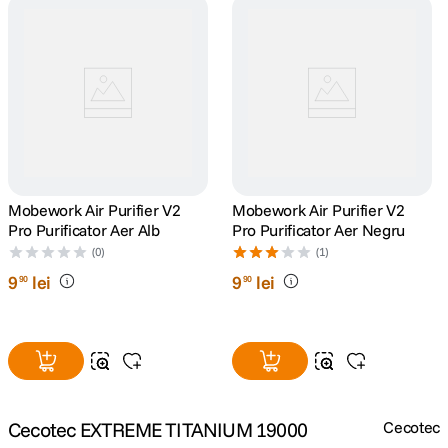
lavaliera
5
.
canon sx740 hs
6
.
card memorie
7
.
sony fx
8
.
Mobework Air Purifier V2
Mobework Air Purifier V2
Pro Purificator Aer Alb
Pro Purificator Aer Negru
dji mic mini
9
.
(0)
(1)
9
lei
9
lei
dji osmo pocket 4
90
90
10
.
Cecotec EXTREME TITANIUM 19000
Cecotec