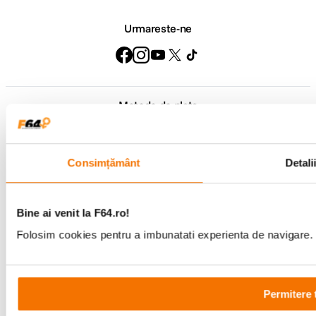
Urmareste-ne
Metode de plata
Consimțământ
Detali
Comenzi si suport
+40 21 270 0050
Program de lucru
09:00 - 21:00
Bine ai venit la F64.ro!
Showroom
Bd-ul Unirii 64, Bucuresti
Folosim cookies pentru a imbunatati experienta de navigare. P
Permitere 