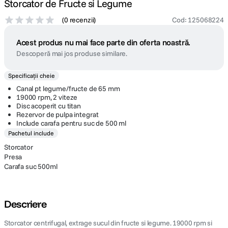
Storcator de Fructe si Legume
(
0 recenzii
)
Cod
:
125068224
Acest produs nu mai face parte din oferta noastră.
Descoperă mai jos produse similare.
Specificații cheie
Canal pt legume/fructe de 65 mm
19000 rpm, 2 viteze
Disc acoperit cu titan
Rezervor de pulpa integrat
Include carafa pentru suc de 500 ml
Pachetul include
Storcator
Presa
Carafa suc 500ml
Descriere
Storcator centrifugal, extrage sucul din fructe si legume. 19000 rpm si