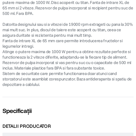
putere maxima de 1000 W. Disc acoperit cu titan. Fanta de intrare XL de
65 mm si 2 viteze. Rezervor de pulpa incorporat si recipient pentru suc de
500 ml. Fara BPA.
Datorita designului sau si a vitezei de 19000 rpm extrageti cu pana la 30%
mai mult suc. In plus, discul de taiere este acoperit cu titan, ceea ce
asigura duritate si rezistenta pentru mai mult timp.
Fanta de intrare XL de 65 mm care permite introducerea fructelor si
legumelor intregi.
Atinge o putere maxima de 1000 W pentru a obtine rezultate perfecte si
functioneaza la 2 viteze diferite, adaptandu-se la fiecare tip de aliment.
Rezervor de pulpa incorporat si vas pentru suc cu o capacitate de 500 ml
inclus. Materiale plastice fara BPA si fara substante toxice.
Sistem de securitate care permite functionarea doar atunci cand
storcatorul este asamblat corespunzator. Baza antiderapanta si spatiu de
depozitare a cablului.
Specificații
DETALII PRODUCATOR