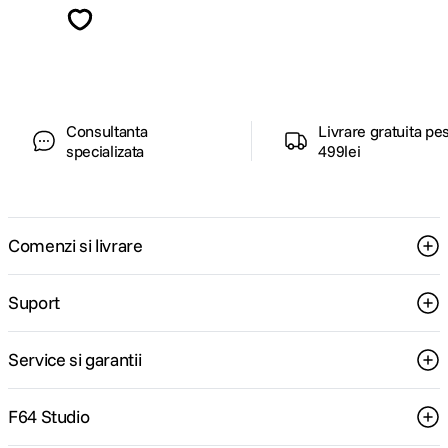
ghiduri foto-video si oferte pregatite special
pentru tine.
Consultanta
Livrare gratuita pe
specializata
499lei
Comenzi si livrare
Suport
Service si garantii
F64 Studio