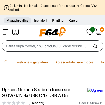
Da lumina ideilor tale! Descopera ofertele noastre Godox!
Vezi
selectia!
Magazin online
Inchirieri
Printing
Cursuri
0
0
Cont
Cauta dupa model, tipul produsului, caracteristici...
Top Cautari
Telefoane si gadget-uri
Accesorii telefoane mobile
In
canon g7x
1
.
trepied
2
.
Ugreen Nexode Statie de Incarcare
trepied telefon
3
.
300W GaN 4x USB-C 1x USB-A Gri
(
0 recenzii
)
Cod
:
125084411
peak design
4
.