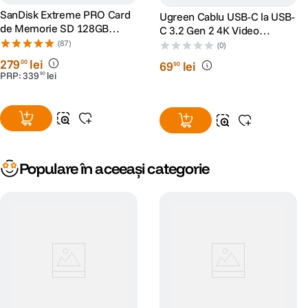
SanDisk Extreme PRO Card
Ugreen Cablu USB-C la USB-
de Memorie SD 128GB
C 3.2 Gen 2 4K Video
SDXC UHS-I Class 10 U3 V30
Monitor Display 10Gbps
(87)
(0)
+ 2 Ani RescuePRO Deluxe
240W Power Delivery 1m
279
lei
00
69
lei
90
Negru
PRP:
339
lei
90
Populare în aceeași categorie