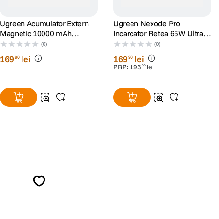
Ugreen Acumulator Extern
Ugreen Nexode Pro
Magnetic 10000 mAh
Incarcator Retea 65W Ultra-
Wireless PD 30W Qi2 7.5W
Slim GaN 2x USB-C 1x USB-
(0)
(0)
USB-C Compatibila MagSafe
A Gri
169
lei
169
lei
90
90
Negru
PRP:
193
lei
00
Alatura-te comunitatii creatorilor
Descopera inspiratie, recomandari utile,
ghiduri foto-video si oferte pregatite special
pentru tine.