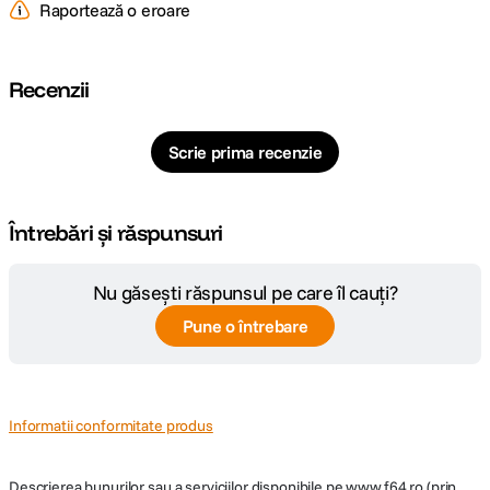
Raportează o eroare
Recenzii
Scrie prima recenzie
Întrebări și răspunsuri
Nu găsești răspunsul pe care îl cauți?
Pune o întrebare
Informatii conformitate produs
Descrierea bunurilor sau a serviciilor disponibile pe
www.f64.ro
(prin