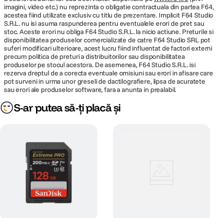
imagini, video etc.) nu reprezinta o obligatie contractuala din partea F64,
acestea fiind utilizate exclusiv cu titlu de prezentare. Implicit F64 Studio
S.R.L. nu isi asuma raspunderea pentru eventualele erori de pret sau
stoc. Aceste erori nu obliga F64 Studio S.R.L. la nicio actiune. Preturile si
disponibilitatea produselor comercializate de catre F64 Studio SRL pot
suferi modificari ulterioare, acest lucru fiind influentat de factori externi
precum politica de preturi a distribuitorilor sau disponibilitatea
produselor pe stocul acestora. De asemenea, F64 Studio S.R.L. isi
rezerva dreptul de a corecta eventuale omisiuni sau erori in afisare care
pot surveni in urma unor greseli de dactilografiere, lipsa de acuratete
sau erori ale produselor software, fara a anunta in prealabil.
S-ar putea să-ți placă și