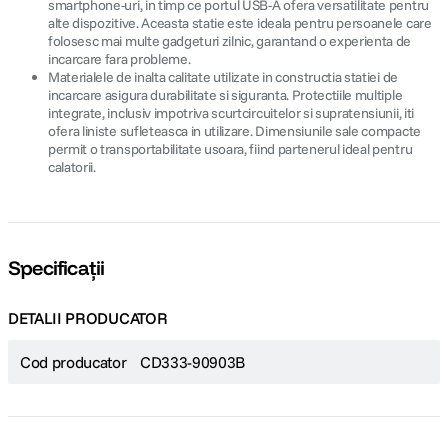
smartphone-uri, in timp ce portul USB-A ofera versatilitate pentru
alte dispozitive. Aceasta statie este ideala pentru persoanele care
folosesc mai multe gadgeturi zilnic, garantand o experienta de
incarcare fara probleme.
Materialele de inalta calitate utilizate in constructia statiei de
incarcare asigura durabilitate si siguranta. Protectiile multiple
integrate, inclusiv impotriva scurtcircuitelor si supratensiunii, iti
ofera liniste sufleteasca in utilizare. Dimensiunile sale compacte
permit o transportabilitate usoara, fiind partenerul ideal pentru
calatorii.
Specificații
DETALII PRODUCATOR
Cod producator
CD333-90903B