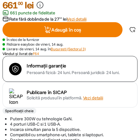
661
lei
00
661 puncte de fidelitate
canon sx740 hs
5
.
Rate fără dobânda de la
27
lei
Vezi detalii
54
lavaliera
6
.
Adaugă în coș
În stoc de la furnizor
card memorie
7
.
Ridicare easybox: de vineri, 14 aug.
Livrare: de vineri, 14 aug. în
Bucuresti (Sectorul 3)
Vândut și livrat de
F64
ulanzi
8
.
Informații garanție
Persoană fizică: 24 luni.
Persoană juridică: 24 luni.
insta 360
9
.
godox
10
.
Publicare în SICAP
Solicită produsul în platformă.
Vezi detalii
Specificații cheie
Putere 300W cu tehnologie GaN.
4 porturi USB-C si 1 USB-A.
Incarca simultan pana la 5 dispozitive.
Compatibil cu smartphone-uri, tablete si laptopuri.