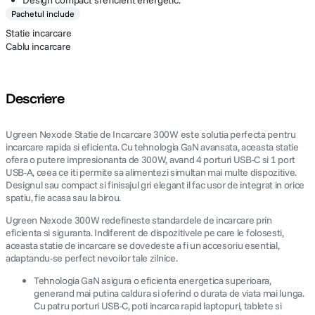
Design compact si eficient energetic.
Pachetul include
Statie incarcare
Cablu incarcare
Descriere
Ugreen Nexode Statie de Incarcare 300W este solutia perfecta pentru
incarcare rapida si eficienta. Cu tehnologia GaN avansata, aceasta statie
ofera o putere impresionanta de 300W, avand 4 porturi USB-C si 1 port
USB-A, ceea ce iti permite sa alimentezi simultan mai multe dispozitive.
Designul sau compact si finisajul gri elegant il fac usor de integrat in orice
spatiu, fie acasa sau la birou.
Ugreen Nexode 300W redefineste standardele de incarcare prin
eficienta si siguranta. Indiferent de dispozitivele pe care le folosesti,
aceasta statie de incarcare se dovedeste a fi un accesoriu esential,
adaptandu-se perfect nevoilor tale zilnice.
Tehnologia GaN asigura o eficienta energetica superioara,
generand mai putina caldura si oferind o durata de viata mai lunga.
Cu patru porturi USB-C, poti incarca rapid laptopuri, tablete si