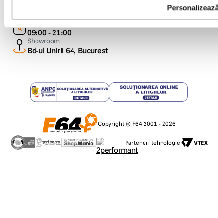
Comenzi si suport
Personalizeaz
+40 21 270 0050
Program de lucru
09:00 - 21:00
Showroom
Bd-ul Unirii 64, Bucuresti
Copyright © F64 2001 - 2026
Parteneri tehnologie: