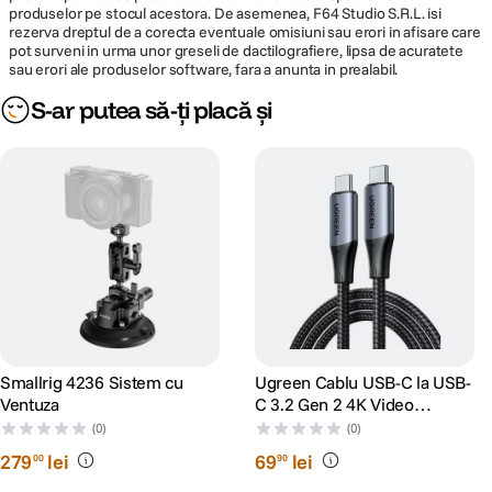
produselor pe stocul acestora. De asemenea, F64 Studio S.R.L. isi
rezerva dreptul de a corecta eventuale omisiuni sau erori in afisare care
pot surveni in urma unor greseli de dactilografiere, lipsa de acuratete
sau erori ale produselor software, fara a anunta in prealabil.
S-ar putea să-ți placă și
Smallrig 4236 Sistem cu
Ugreen Cablu USB-C la USB-
Ventuza
C 3.2 Gen 2 4K Video
Monitor Display 10Gbps
(0)
(0)
240W Power Delivery 1m
279
lei
69
lei
00
90
Negru