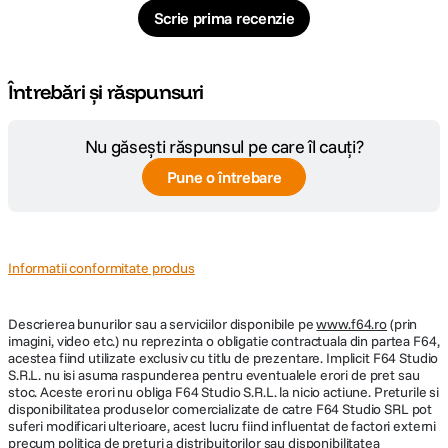
Scrie prima recenzie
Întrebări și răspunsuri
Nu găsești răspunsul pe care îl cauți?
Pune o întrebare
Informatii conformitate produs
Descrierea bunurilor sau a serviciilor disponibile pe
www.f64.ro
(prin
imagini, video etc.) nu reprezinta o obligatie contractuala din partea F64,
acestea fiind utilizate exclusiv cu titlu de prezentare. Implicit F64 Studio
S.R.L. nu isi asuma raspunderea pentru eventualele erori de pret sau
stoc. Aceste erori nu obliga F64 Studio S.R.L. la nicio actiune. Preturile si
disponibilitatea produselor comercializate de catre F64 Studio SRL pot
suferi modificari ulterioare, acest lucru fiind influentat de factori externi
precum politica de preturi a distribuitorilor sau disponibilitatea