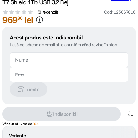
T7 Shield 1Tb USB 3.2 Bej
(
0 recenzii
)
Cod
:
125067016
969
lei
90
Acest produs este indisponibil
Lasă-ne adresa de email și te anunțăm când revine în stoc.
Trimite
Indisponibil
Vândut și livrat de
F64
Variante