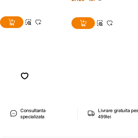
Alatura-te comunitatii creatorilor
Descopera inspiratie, recomandari utile,
ghiduri foto-video si oferte pregatite special
pentru tine.
Consultanta
Livrare gratuita pe
specializata
499lei