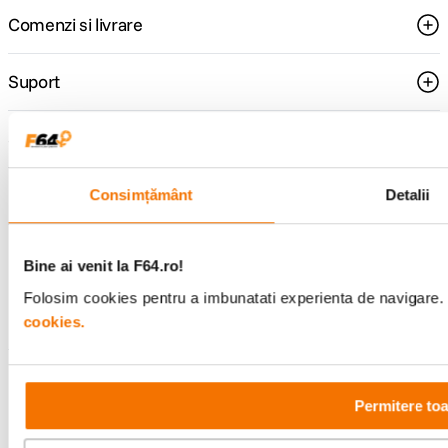
Comenzi si livrare
Suport
Service si garantii
F64 Studio
Consimțământ
Detalii
Urmareste-ne
Bine ai venit la F64.ro!
Folosim cookies pentru a imbunatati experienta de navigare. P
cookies.
Metode de plata
Permitere toa