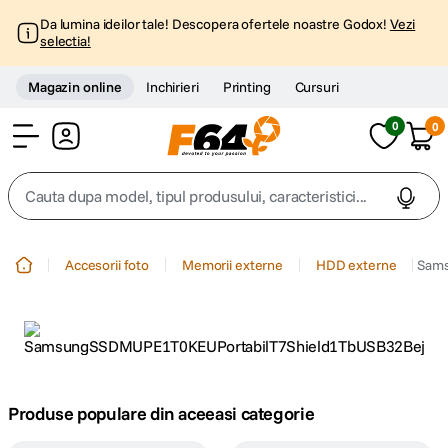
Da lumina ideilor tale! Descopera ofertele noastre Godox!
Vezi
selectia!
Magazin online
Inchirieri
Printing
Cursuri
0
0
Cont
Cauta dupa model, tipul produsului, caracteristici...
Top Cautari
Accesorii foto
Memorii externe
HDD externe
Sams
canon g7x
1
.
trepied
2
.
trepied telefon
3
.
Produse populare din aceeasi categorie
peak design
4
.