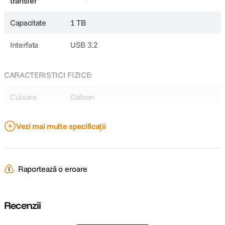
transfer
Capacitate
1 TB
Interfata
USB 3.2
CARACTERISTICI FIZICE:
Culoare
Galben
Vezi mai multe specificații
DETALII PRODUCATOR
Cod producator
MU-PE1T0K/EU
Raportează o eroare
Recenzii