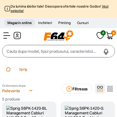
Da lumina ideilor tale! Descopera ofertele noastre Godox!
Vezi
selectia!
Magazin online
Inchirieri
Printing
Cursuri
0
0
Cont
Cauta dupa model, tipul produsului, caracteristici...
Top Cautari
Sprig
canon g7x
1
.
Ordoneaza dupa
Filtreaza
trepied
Relevanta
2
.
5
produse
trepied telefon
3
.
peak design
4
.