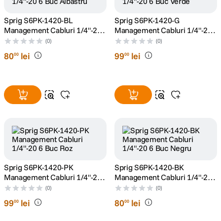
Sprig S6PK-1420-BL
Sprig S6PK-1420-G
lavaliera
5
.
Management Cabluri 1/4"-20
Management Cabluri 1/4"-20
6 Buc Albastru
6 Buc Verde
(0)
(0)
canon sx740 hs
6
.
80
lei
99
lei
00
00
card memorie
7
.
sony fx
8
.
dji mic mini
9
.
dji osmo pocket 4
10
.
Sprig S6PK-1420-PK
Sprig S6PK-1420-BK
Management Cabluri 1/4"-20
Management Cabluri 1/4"-20
6 Buc Roz
6 Buc Negru
(0)
(0)
99
lei
80
lei
00
00