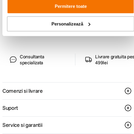
Permitere toate
Alatura-te comunitatii creatorilor
Descopera inspiratie, recomandari utile,
ghiduri foto-video si oferte pregatite special
Personalizează
pentru tine.
Consultanta
Livrare gratuita pe
specializata
499lei
Comenzi si livrare
Suport
Service si garantii