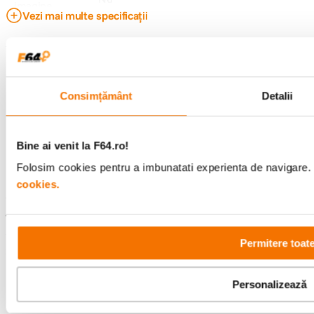
Constructie
7 elemente in 5 grupuri
Distanta minima
35cm
de focus
Filet filtru
49mm
Consimțământ
Detalii
Distanta focala
35mm
Stabilizare de
Nu
Bine ai venit la F64.ro!
imagine
Vezi mai multe specificații
Folosim cookies pentru a imbunatati experienta de navigare. P
Tip Obiectiv
Standard
cookies.
Obiectiv Fix /
Fix
Raportează o eroare
Zoom
Permitere toat
Focala Fixa
35mm
Recenzii
Personalizează
Unghi de
63.4°
cuprindere
4.2
6 recenzii
Scrie o recenzie