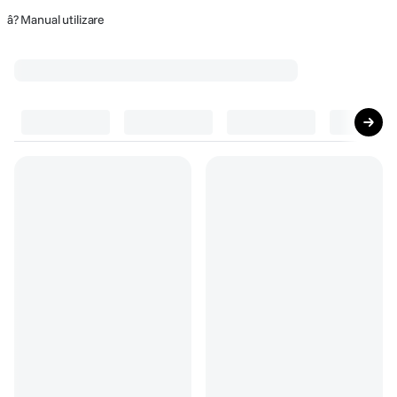
â? Manual utilizare
Cele mai cumpărate accesorii
Top accesorii
(
6
)
Accesorii obiective foto
(
4
)
Accesori
Carl Zeiss Lens Cleaning Kit
Sony ALC-R1EM - capac
obiectiv spate Sony E-mount
(52)