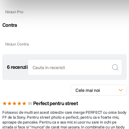
Raport marire
0.12x
5 stele
1
4 stele
5
Nr. lamele
9, rotunjite
3 stele
diafragma
0
2 stele
0
Diafragma
1 stea
0
f/2.8
Maxima
Pro
Plaja diafragme
f/2.8 - f/22
Tip Focalizare
Autofocus
Niciun Pro
Parasolar inclus
Da
Contra
DIMENSIUNE / GREUTATE:
Niciun Contra
Diametru
61.5 mm
maxim
6 recenzii