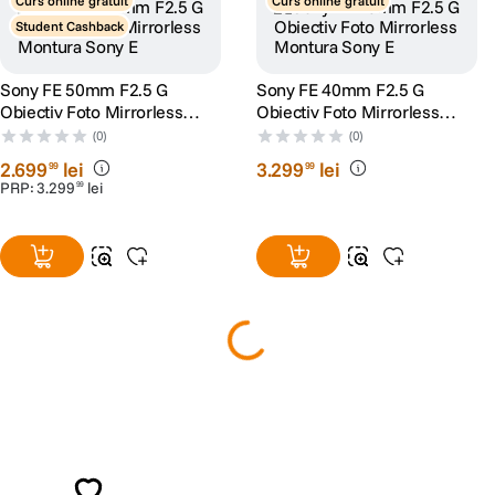
disponibilitatea produselor comercializate de catre F64 Studio SRL pot
suferi modificari ulterioare, acest lucru fiind influentat de factori externi
precum politica de preturi a distribuitorilor sau disponibilitatea
produselor pe stocul acestora. De asemenea, F64 Studio S.R.L. isi
rezerva dreptul de a corecta eventuale omisiuni sau erori in afisare care
pot surveni in urma unor greseli de dactilografiere, lipsa de acuratete
sau erori ale produselor software, fara a anunta in prealabil.
S-ar putea să-ți placă și
Curs online gratuit
Curs online gratuit
Student Cashback
Sony FE 50mm F2.5 G
Sony FE 40mm F2.5 G
Obiectiv Foto Mirrorless
Obiectiv Foto Mirrorless
Montura Sony E
Montura Sony E
(0)
(0)