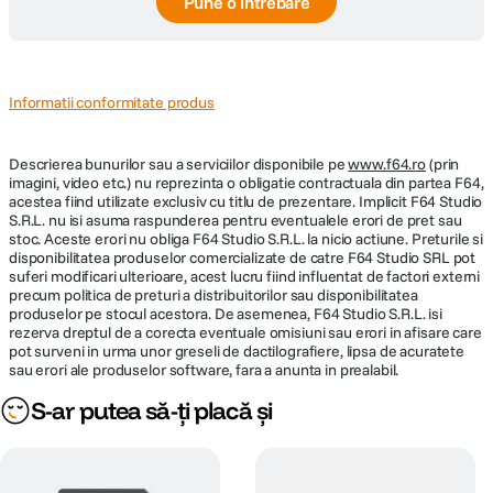
Pune o întrebare
Informatii conformitate produs
Descrierea bunurilor sau a serviciilor disponibile pe
www.f64.ro
(prin
imagini, video etc.) nu reprezinta o obligatie contractuala din partea F64,
acestea fiind utilizate exclusiv cu titlu de prezentare. Implicit F64 Studio
S.R.L. nu isi asuma raspunderea pentru eventualele erori de pret sau
stoc. Aceste erori nu obliga F64 Studio S.R.L. la nicio actiune. Preturile si
disponibilitatea produselor comercializate de catre F64 Studio SRL pot
suferi modificari ulterioare, acest lucru fiind influentat de factori externi
precum politica de preturi a distribuitorilor sau disponibilitatea
produselor pe stocul acestora. De asemenea, F64 Studio S.R.L. isi
rezerva dreptul de a corecta eventuale omisiuni sau erori in afisare care
pot surveni in urma unor greseli de dactilografiere, lipsa de acuratete
sau erori ale produselor software, fara a anunta in prealabil.
S-ar putea să-ți placă și