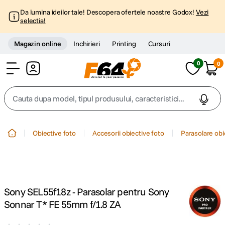
Da lumina ideilor tale! Descopera ofertele noastre Godox!
Vezi
selectia!
Magazin online
Inchirieri
Printing
Cursuri
0
0
Cont
Cauta dupa model, tipul produsului, caracteristici...
Top Cautari
Obiective foto
Accesorii obiective foto
Parasolare obi
canon g7x
1
.
trepied
2
.
Sony SEL55f18z - Parasolar pentru Sony
trepied telefon
3
.
Sonnar T* FE 55mm f/1.8 ZA
peak design
4
.