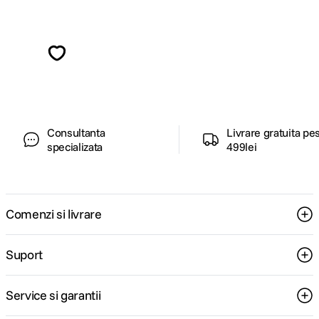
Alatura-te comunitatii creatorilor
Descopera inspiratie, recomandari utile,
ghiduri foto-video si oferte pregatite special
pentru tine.
Consultanta
Livrare gratuita pe
specializata
499lei
Comenzi si livrare
Suport
Service si garantii