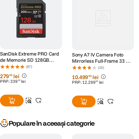
SanDisk Extreme PRO Card
Sony A7 IV Camera Foto
de Memorie SD 128GB
Mirrorless Full-Frame 33 MP
SDXC UHS-I Class 10 U3 V30
AF in Timp Real 10cps
(87)
(19)
+ 2 Ani RescuePRO Deluxe
4K60p Negru
279
lei
00
10
.
499
lei
99
PRP:
339
lei
90
PRP:
12
.
299
lei
99
Populare în aceeași categorie