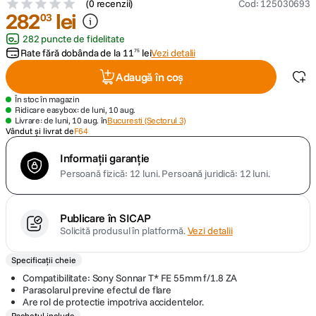
(
0 recenzii
)
Cod
:
125030693
282
lei
03
lavaliera
5
.
282 puncte de fidelitate
Rate fără dobânda de la
11
lei
Vezi detalii
75
canon sx740 hs
6
.
Adaugă în coș
card memorie
7
.
În stoc în magazin
Ridicare easybox: de luni, 10 aug.
Livrare: de luni, 10 aug. în
Bucuresti (Sectorul 3)
sony fx
Vândut și livrat de
F64
8
.
Informații garanție
dji mic mini
9
.
Persoană fizică: 12 luni.
Persoană juridică: 12 luni.
dji osmo pocket 4
10
.
Publicare în SICAP
Solicită produsul în platformă.
Vezi detalii
Specificații cheie
Compatibilitate: Sony Sonnar T* FE 55mm f/1.8 ZA
Parasolarul previne efectul de flare
Are rol de protectie impotriva accidentelor.
Pachetul include