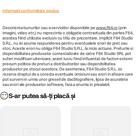
Informatii conformitate produs
Descrierea bunurilor sau a serviciilor disponibile pe
www.f64.ro
(prin
imagini, video etc.) nu reprezinta o obligatie contractuala din partea F64,
acestea fiind utilizate exclusiv cu titlu de prezentare. Implicit F64 Studio
S.R.L. nu isi asuma raspunderea pentru eventualele erori de pret sau
stoc. Aceste erori nu obliga F64 Studio S.R.L. la nicio actiune. Preturile si
disponibilitatea produselor comercializate de catre F64 Studio SRL pot
suferi modificari ulterioare, acest lucru fiind influentat de factori externi
precum politica de preturi a distribuitorilor sau disponibilitatea
produselor pe stocul acestora. De asemenea, F64 Studio S.R.L. isi
rezerva dreptul de a corecta eventuale omisiuni sau erori in afisare care
pot surveni in urma unor greseli de dactilografiere, lipsa de acuratete
sau erori ale produselor software, fara a anunta in prealabil.
S-ar putea să-ți placă și