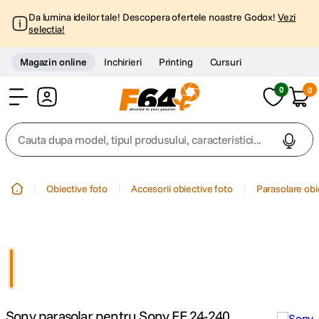
Da lumina ideilor tale! Descopera ofertele noastre Godox!
Vezi
selectia!
Magazin online
Inchirieri
Printing
Cursuri
0
0
Cont
Cauta dupa model, tipul produsului, caracteristici...
Top Cautari
Obiective foto
Accesorii obiective foto
Parasolare obi
canon g7x
1
.
trepied
2
.
trepied telefon
3
.
Sony parasolar pentru Sony FE 24-240
peak design
4
.