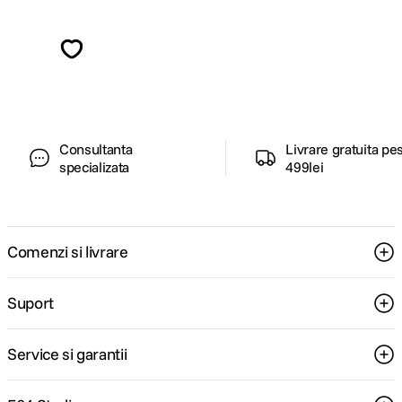
Alatura-te comunitatii creatorilor
Descopera inspiratie, recomandari utile,
ghiduri foto-video si oferte pregatite special
pentru tine.
Consultanta
Livrare gratuita pe
specializata
499lei
Comenzi si livrare
Suport
Service si garantii