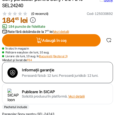
SEL24240
lavaliera
5
.
(
0 recenzii
)
Cod
:
125030692
184
lei
45
canon sx740 hs
6
.
184 puncte de fidelitate
Rate fără dobânda de la
7
lei
Vezi detalii
68
card memorie
7
.
Adaugă în coș
sony fx
8
.
În stoc în magazin
Ridicare easybox: de luni, 10 aug.
Livrare: de luni, 10 aug. în
Bucuresti (Sectorul 3)
dji mic mini
Vândut și livrat de
F64
9
.
Informații garanție
dji osmo pocket 4
10
.
Persoană fizică: 12 luni.
Persoană juridică: 12 luni.
Publicare în SICAP
Solicită produsul în platformă.
Vezi detalii
Pachetul include
Parasolar Sony pentru SEL-24243