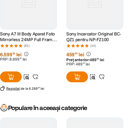
Sony A7 III Body Aparat Foto
Sony Incarcator Original BC-
Mirrorless 24MP Full Frame
QZ1 pentru NP-FZ100
4K
(81)
(14)
6
.
599
lei
459
lei
99
90
PRP:
8
.
999
lei
99
Preț anterior:
489
lei
90
PRP:
489
lei
90
Resigilat
de la
6
.
269
lei
99
Populare în aceeași categorie