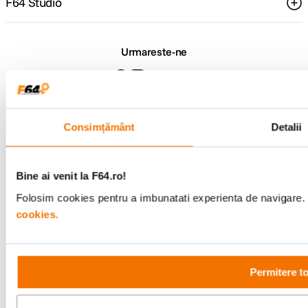
F64 Studio
Urmareste-ne
Metode de plata
Consimțământ
Detalii
Bine ai venit la F64.ro!
Comenzi si suport
+40 21 270 0050
Folosim cookies pentru a imbunatati experienta de navigare. P
Program de lucru
cookies.
09:00 - 21:00
Showroom
Bd-ul Unirii 64, Bucuresti
Permitere t