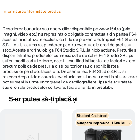
Informatii conformitate produs
Descrierea bunurilor sau a serviciilor disponibile pe
www.f64.ro
(prin
imagini, video etc.) nu reprezinta o obligatie contractuala din partea F64,
acestea fiind utilizate exclusiv cu titlu de prezentare. Implicit F64 Studio
S.R.L. nu isi asuma raspunderea pentru eventualele erori de pret sau
stoc. Aceste erori nu obliga F64 Studio S.R.L. la nicio actiune. Preturile si
disponibilitatea produselor comercializate de catre F64 Studio SRL pot
suferi modificari ulterioare, acest lucru fiind influentat de factori externi
precum politica de preturi a distribuitorilor sau disponibilitatea
produselor pe stocul acestora. De asemenea, F64 Studio S.R.L. isi
rezerva dreptul de a corecta eventuale omisiuni sau erori in afisare care
pot surveni in urma unor greseli de dactilografiere, lipsa de acuratete
sau erori ale produselor software, fara a anunta in prealabil.
S-ar putea să-ți placă și
Student Cashback
cumpara impreuna -1500 lei di
scount obiectiv