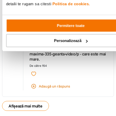
pentru o camera Marshall Electronics
detalii te rugam sa citesti
Politica de cookies.
CV605-BK HD cu dimensiunile de 15cm x
15 x cm x 17cm
Răspuns:
Permitere toate
Buna ziua! Dimensiunile interioare sunt: (W
x H x D) 20 x 12 x 11 cm (latime x inaltime x
0
adancime). Este mica pentru camera dvs.
Personalizează
voturi
Eventual puteti sa va orientati catre:
https://www.f64.ro/cullmann-amsterdam-
maxima-335-geanta-video/p - care este mai
mare.
De către
f64
Adaugă un răspuns
Afișează mai multe