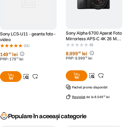
Sony Alpha 6700 Aparat Foto
Sony LCS-U11 - geanta foto -
Mirrorless APS-C 4K 26 MP
video
Kit cu Obiectiv 18-135mm
(0)
(12)
8
.
999
lei
99
149
lei
40
PRP:
9
.
999
lei
99
PRP:
179
lei
00
Pachet promo disponibil
Resigilat
de la
8
.
549
lei
99
Populare în aceeași categorie