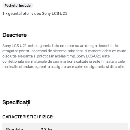
Pachetul include
1 x geanta foto - video Sony LCS-U21
Descriere
Sony LCS-U21 este o geanta foto de umar cu un design deosebit de
atragator pentru posesorii de sisteme mirorless si camere video ce cauta
o solutie eleganta si practica in acelasi timp. Sony LCS-U21 este
confetionata din materiale de cea mai buna calitate si este finisata la cele
mai inalte standarde, pentru a asigura un maxim de siguranta si discretie.
Specificații
CARACTERISTICI FIZICE:
Greutate
0.3 kg