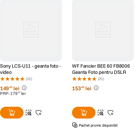
Sony LCS-U11 - geanta foto -
WF Fancier BEE 60 FB8006
video
Geanta Foto pentru DSLR
(12)
(21)
149
lei
153
lei
40
00
PRP:
179
lei
00
Pachet promo disponibil