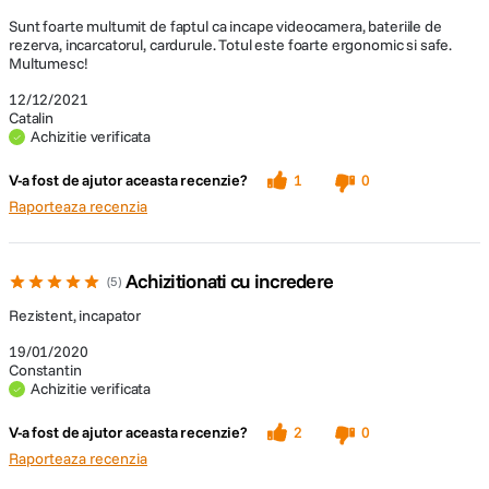
Sunt foarte multumit de faptul ca incape videocamera, bateriile de
rezerva, incarcatorul, cardurule. Totul este foarte ergonomic si safe.
Multumesc!
12/12/2021
Catalin
Achizitie verificata
V-a fost de ajutor aceasta recenzie?
1
0
Raporteaza recenzia
Achizitionati cu incredere
5
Rezistent, incapator
19/01/2020
Constantin
Achizitie verificata
V-a fost de ajutor aceasta recenzie?
2
0
Raporteaza recenzia