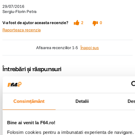
29/07/2016
Sergiu-Florin Petra
V-a fost de ajutor aceasta recenzie?
2
0
Raporteaza recenzia
afisarea recenziilor
1-5
Înapoi sus
Întrebări și răspunsuri
Nu găsești răspunsul pe care îl cauți?
Pune o întrebare
Consimțământ
Detalii
De
Întrebare:
Bine ai venit la F64.ro!
Buna ziua. Care sunt dimensiunile
Folosim cookies pentru a imbunatati experienta de navigare.
interioare? Vreau sa folosesc acesta genata