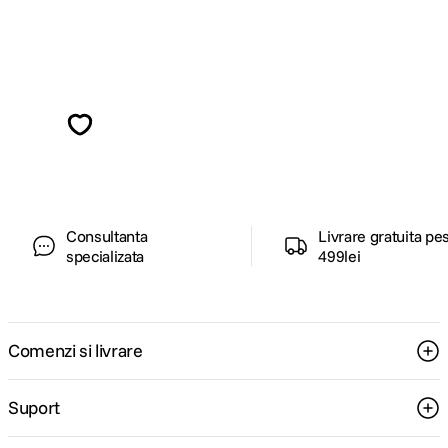
Alatura-te comunitatii creatorilor
Descopera inspiratie, recomandari utile,
ghiduri foto-video si oferte pregatite special
pentru tine.
Consultanta
Livrare gratuita pe
specializata
499lei
Comenzi si livrare
Suport