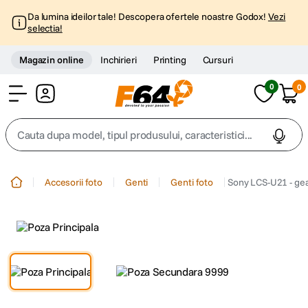
Da lumina ideilor tale! Descopera ofertele noastre Godox!
Vezi
selectia!
Magazin online
Inchirieri
Printing
Cursuri
0
0
Cont
Cauta dupa model, tipul produsului, caracteristici...
Top Cautari
Accesorii foto
Genti
Genti foto
Sony LCS-U21 - gea
canon g7x
1
.
trepied
2
.
trepied telefon
3
.
peak design
4
.