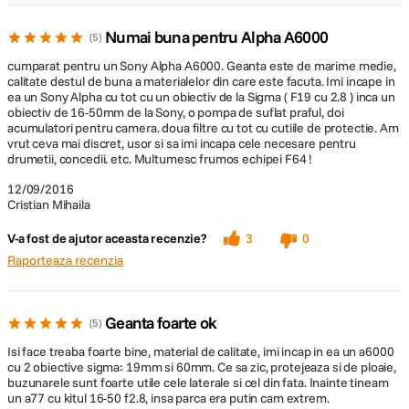
Numai buna pentru Alpha A6000
5
cumparat pentru un Sony Alpha A6000. Geanta este de marime medie,
calitate destul de buna a materialelor din care este facuta. Imi incape in
ea un Sony Alpha cu tot cu un obiectiv de la Sigma ( F19 cu 2.8 ) inca un
obiectiv de 16-50mm de la Sony, o pompa de suflat praful, doi
acumulatori pentru camera. doua filtre cu tot cu cutiile de protectie. Am
vrut ceva mai discret, usor si sa imi incapa cele necesare pentru
drumetii, concedii. etc. Multumesc frumos echipei F64 !
12/09/2016
Cristian Mihaila
V-a fost de ajutor aceasta recenzie?
3
0
Raporteaza recenzia
Geanta foarte ok
5
Isi face treaba foarte bine, material de calitate, imi incap in ea un a6000
cu 2 obiective sigma: 19mm si 60mm. Ce sa zic, protejeaza si de ploaie,
buzunarele sunt foarte utile cele laterale si cel din fata. Inainte tineam
un a77 cu kitul 16-50 f2.8, insa parca era putin cam extrem.