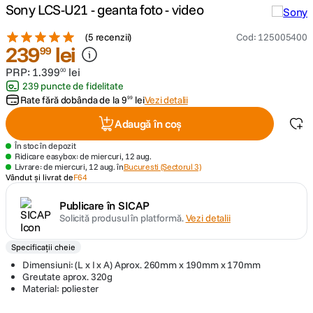
Sony LCS-U21 - geanta foto - video
canon sx740 hs
5
.
(
5 recenzii
)
Cod
:
125005400
239
lei
99
lavaliera
6
.
PRP:
1
.
399
lei
00
239 puncte de fidelitate
ulanzi
7
.
Rate fără dobânda de la
9
lei
Vezi detalii
99
Adaugă în coș
godox
8
.
În stoc în depozit
Ridicare easybox: de miercuri, 12 aug.
card memorie
9
.
Livrare: de miercuri, 12 aug. în
Bucuresti (Sectorul 3)
Vândut și livrat de
F64
nou
10
.
Publicare în SICAP
Solicită produsul în platformă.
Vezi detalii
Specificații cheie
Dimensiuni: (L x I x A) Aprox. 260mm x 190mm x 170mm
Greutate aprox. 320g
Material: poliester