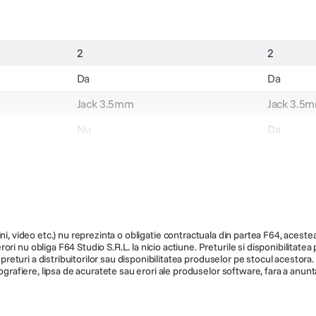
ps?MP3
s?MP3
2
2
Da
Da
Jack 3.5mm
Jack 3.5
Nu
Da
32bit/48Khz
32bit/192
AA
AA
ni, video etc.) nu reprezinta o obligatie contractuala din partea F64, acestea 
ri nu obliga F64 Studio S.R.L. la nicio actiune. Preturile si disponibilitate
de preturi a distribuitorilor sau disponibilitatea produselor pe stocul acesto
ografiere, lipsa de acuratete sau erori ale produselor software, fara a anunta