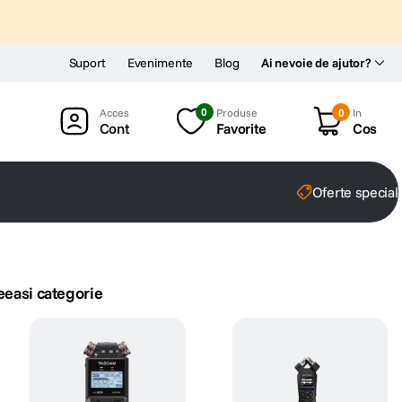
Suport
Evenimente
Blog
Ai nevoie de ajutor?
0
Produse
0
In
Cont
Favorite
Cos
Oferte special
eeasi categorie