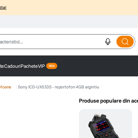
tia!
istici...
te
Cadouri
Pachete
VIP
ofoane
Sony ICD-UX533S - reportofon 4GB argintiu
Produse populare din ac