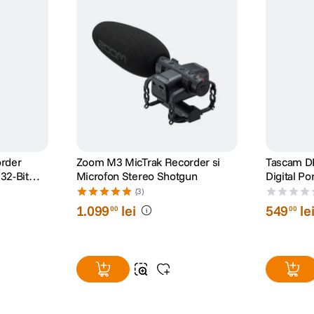
rder
Zoom M3 MicTrak Recorder si
Tascam D
 32-Bit
Microfon Stereo Shotgun
Digital Por
(3)
1
.
099
lei
549
le
00
00
t?LPCM
bps?MP3
bps?MP3