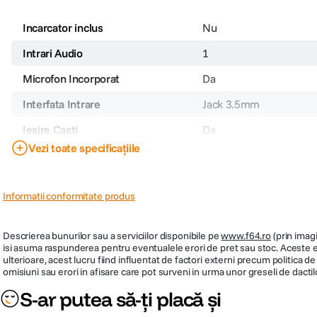
50 Hz - 14 kHz @ 44.1 kHz Sample Rate / 48?kb
60 Hz - 3.4 kHz @ 44.1 kHz Sample Rate / 8?kbp
Incarcator inclus
Nu
Intrari Audio
1
Microfon Incorporat
Da
Interfata Intrare
Jack 3.5mm
Iesire Casti
Da
Vezi toate specificațiile
Rata Maxima Esantionare
-
Alimentare
AAA
Informatii conformitate produs
Descrierea bunurilor sau a serviciilor disponibile pe
www.f64.ro
(prin imagi
isi asuma raspunderea pentru eventualele erori de pret sau stoc. Aceste ero
ulterioare, acest lucru fiind influentat de factori externi precum politica 
Redare
omisiuni sau erori in afisare care pot surveni in urma unor greseli de dactil
S-ar putea să-ți placă și