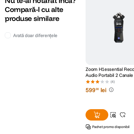
Nu te-ai hotărât încă?
Compară-l cu alte
produse similare
Arată doar diferențele
High/Low
Sensibilitate microfon
Medium
Zoom H1essential Reco
Audio Portabil 2 Canale
Float
(4)
599
lei
00
50 Hz - 20 kHz @ 44.1 kHz Sample Rate / 16?Bi
50 Hz - 18 kHz @ 44.1 kHz Sample Rate / 192?k
Pachet promo disponibil
Raspuns de frecventa
50 Hz - 16 kHz @ 44.1 kHz Sample Rate / 128?k