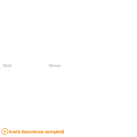
Mod
Stereo
Formate de inregistrare
PCM (WAV)
Arată descrierea completă
MP3