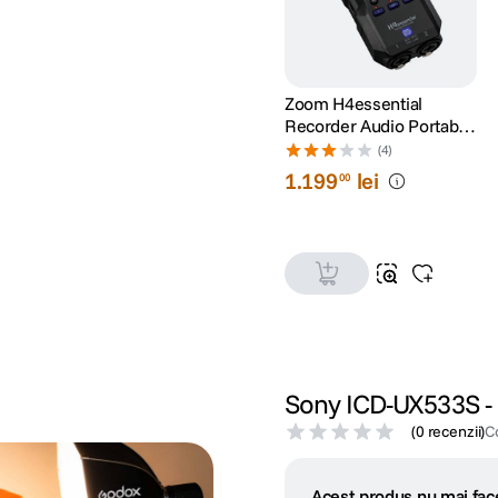
Zoom H4essential
Recorder Audio Portabil
4 Canale 32-Bit Float XLR
(4)
1
.
199
lei
00
Sony ICD-UX533S - 
(
0 recenzii
)
C
Acest produs nu mai face