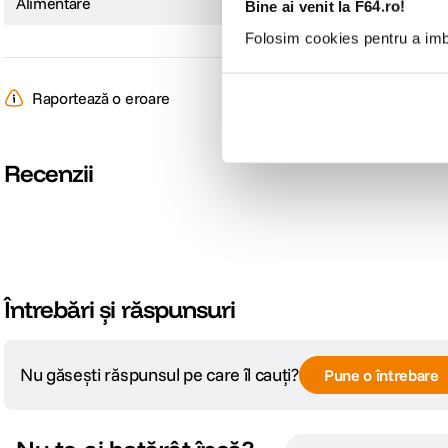
Alimentare
AAA
Bine ai venit la F64.ro!
Folosim cookies pentru a imbu
Raportează o eroare
PCM Mono: 6 ore in format LPCM
Recenzii
SHQ Mono: 40.6 ore in format MP3
Timp de inregistrare
HQ Mono: 67.1 ore in format MP3
SP Mono: 178 ore in format MP3
LP Mono: 1073 ore in format MP3?
Întrebări și răspunsuri
Nu găsești răspunsul pe care îl cauți?
Pune o întrebare
Tip microfon
Microfon incorporat stereo