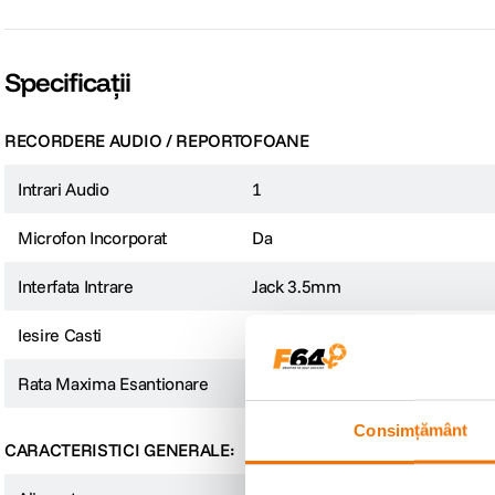
Specificații
RECORDERE AUDIO / REPORTOFOANE
Intrari Audio
1
Bit-Depth
16
Microfon Incorporat
Da
Interfata Intrare
Jack 3.5mm
Iesire Casti
Da
Rata Maxima Esantionare
24bit/48Khz
Consimțământ
Sample Rate
16kHz - 48 kHz
CARACTERISTICI GENERALE: