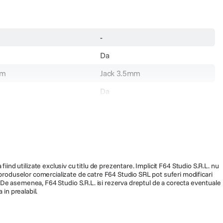
-
Da
mm
Jack 3.5mm
Da
Khz
-
AA
fiind utilizate exclusiv cu titlu de prezentare. Implicit F64 Studio S.R.L. nu
a produselor comercializate de catre F64 Studio SRL pot suferi modificari
ra. De asemenea, F64 Studio S.R.L. isi rezerva dreptul de a corecta eventuale
 in prealabil.