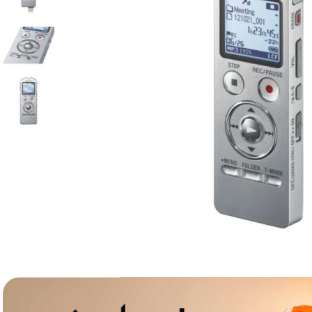
canon sx740 hs
6
.
card memorie
7
.
sony fx
8
.
dji mic mini
9
.
dji osmo pocket 4
10
.