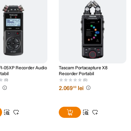
R-05XP Recorder Audio
Tascam Portacapture X8
tabil
Recorder Portabil
(0)
(0)
i
2
.
069
lei
00