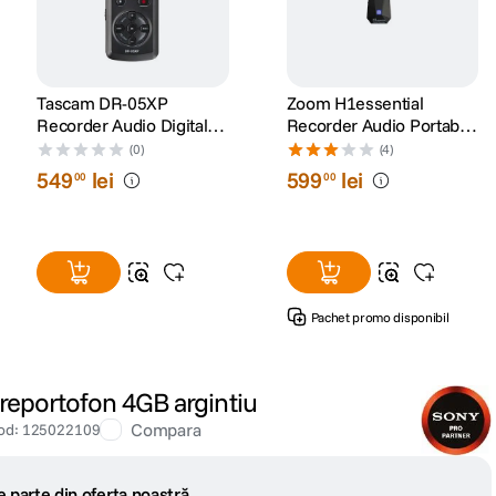
Tascam DR-05XP
Zoom H1essential
Recorder Audio Digital
Recorder Audio Portabil
Portabil
2 Canale 32-Bit Float
(0)
(4)
549
lei
599
lei
00
00
Pachet promo disponibil
reportofon 4GB argintiu
Compara
od
:
125022109
 parte din oferta noastră.