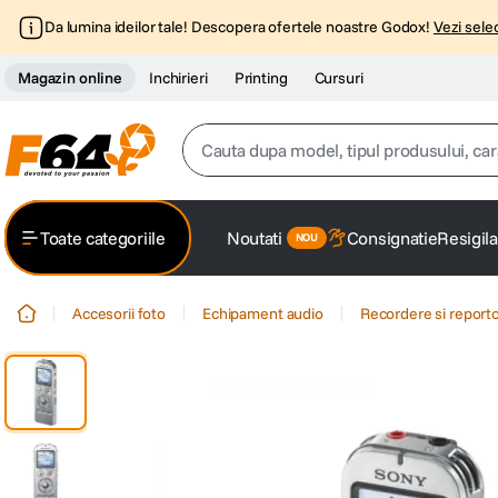
Da lumina ideilor tale! Descopera ofertele noastre Godox!
Vezi selec
Magazin online
Inchirieri
Printing
Cursuri
Cauta dupa model, tipul produsului, caracter
Top Cautari
Toate categoriile
Noutati
Consignatie
Resigila
canon g7x
1
.
Accesorii foto
Echipament audio
Recordere si report
trepied
2
.
trepied telefon
3
.
peak design
4
.
lavaliera
5
.