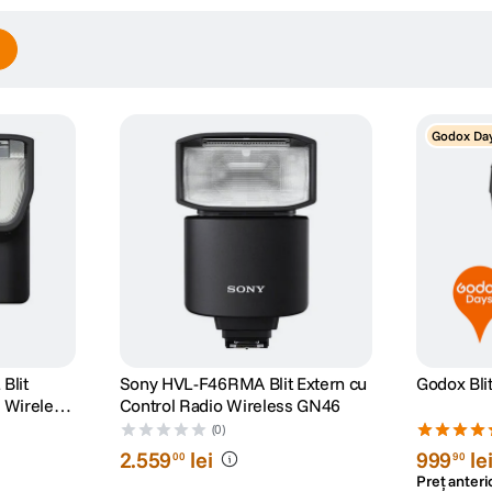
Godox Da
Blit
Sony HVL-F46RMA Blit Extern cu
Godox Bli
o Wireless
Control Radio Wireless GN46
(0)
2
.
559
lei
999
le
00
90
Preț anteri