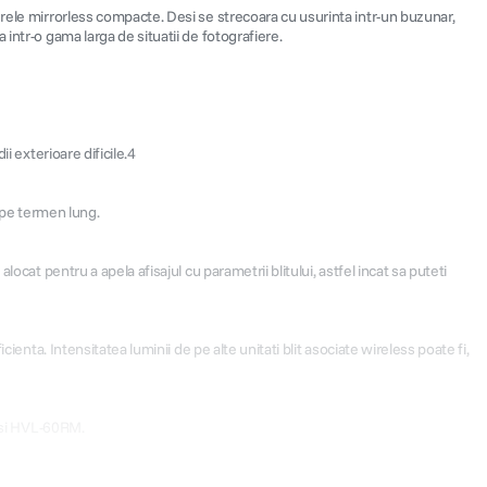
erele mirrorless compacte. Desi se strecoara cu usurinta intr-un buzunar,
intr-o gama larga de situatii de fotografiere.
i exterioare dificile.4
e pe termen lung.
cat pentru a apela afisajul cu parametrii blitului, astfel incat sa puteti
enta. Intensitatea luminii de pe alte unitati blit asociate wireless poate fi,
M si HVL-60RM.