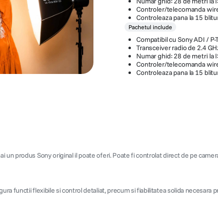
Numar ghid: 28 de metri la
Controler/telecomanda wire
Controleaza pana la 15 blitu
Pachetul include
Compatibil cu Sony ADI / P-
Transceiver radio de 2.4 GH
Numar ghid: 28 de metri la
Controler/telecomanda wire
Controleaza pana la 15 blitu
 un produs Sony original il poate oferi. Poate fi controlat direct de pe camera
unctii flexibile si control detaliat, precum si fiabilitatea solida necesara prof