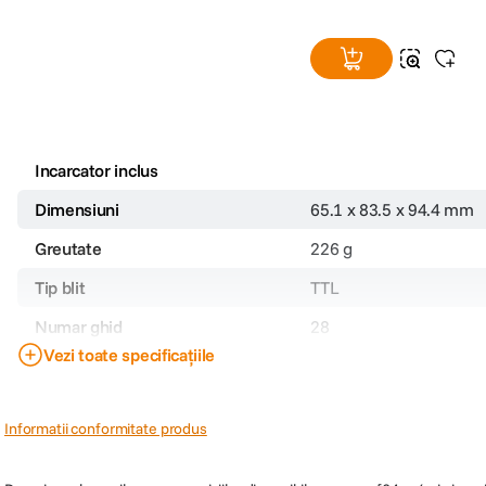
Incarcator inclus
Dimensiuni
65.1 x 83.5 x 94.4 mm
Greutate
226 g
Tip blit
TTL
Numar ghid
28
Vezi toate specificațiile
Unghi de cuprindere
-
Alimentare
2x AA
Informatii conformitate produs
Cap bounce
-
Cap rotativ
da