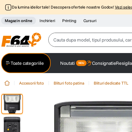
Da lumina ideilor tale! Descopera ofertele noastre Godox!
Vezi selec
Magazin online
Inchirieri
Printing
Cursuri
Cauta dupa model, tipul produsului, caracter
Top Cautari
Toate categoriile
Noutati
Consignatie
Resigila
canon g7x
1
.
Accesorii foto
Blituri foto patina
Blituri dedicate TTL
trepied
2
.
trepied telefon
3
.
peak design
4
.
canon sx740 hs
5
.