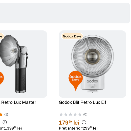
ys
Godox Days
t Retro Lux Master
Godox Blit Retro Lux Elf
(1)
(0)
i
179
lei
90
or:
1
.
399
lei
Preț anterior:
299
lei
90
90