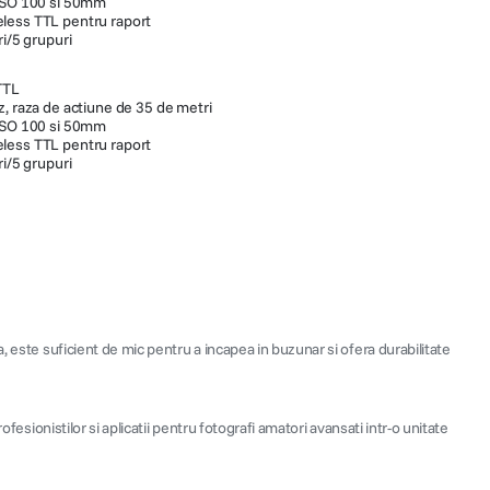
 ISO 100 si 50mm
less TTL pentru raport
ri/5 grupuri
TTL
z, raza de actiune de 35 de metri
 ISO 100 si 50mm
less TTL pentru raport
ri/5 grupuri
, este suficient de mic pentru a incapea in buzunar si ofera durabilitate
esionistilor si aplicatii pentru fotografi amatori avansati intr-o unitate