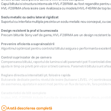
Capul blitului si structura interna ale HVL-F28RMA au fost regandite pentru 
HVL-F28RMA ofera iesire care rivalizeaza cu modelul HVL-F45RM de top la acela
Soclu metalic cu cadru lateral rigidizat
Suportul cu interfata multipla prezinta un soclu metalic nou conceput, cu cadru 
Design rezistent la praf si la umezeala
Precum bliturile Sony varf de gama, HVL-F28RMA are un design rezistent la praf 
Prevenire eficienta a supraincalzirii
Algoritmul optimizat pentru controlul blitului asigura o performanta excelenta 
Control cuprinzator de pe camera
Compensarea blitului, raportul de lumina si alti parametri pot fi controlati di
ajusta in timp ce priviti prin vizor si tineti camera. Parametrii blitului sunt afi
Reglare directa a intensitatii pt. folosire rapida
Butoanele dedicate pentru nivelul de iesire (butoane LEVEL -/+) controleaza dire
de asemenea, ajustata in acest mod pentru un flux de lucru lin, fara problem
Caracteristici de blit complete
In plus, HVL-F28RMA include functia de sincronizare de mare viteza, posibilit
Arată descrierea completă
Caracteristici: