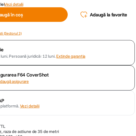
lei
Vezi detalii
augă în coș
Adaugă la favorite
ti (Sectorul 3)
ie
luni.
Persoană juridică: 12 luni.
Extinde garanția
sigurarea F64 CoverShot
daugă asigurare
AP
n platformă.
Vezi detalii
TTL
z, raza de actiune de 35 de metri