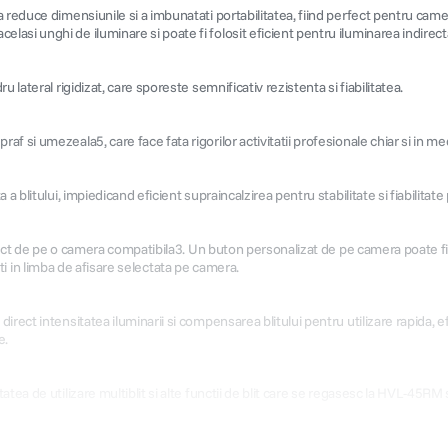
a reduce dimensiunile si a imbunatati portabilitatea, fiind perfect pentru cam
si unghi de iluminare si poate fi folosit eficient pentru iluminarea indirecta 
lateral rigidizat, care sporeste semnificativ rezistenta si fiabilitatea.
si umezeala5, care face fata rigorilor activitatii profesionale chiar si in medi
a blitului, impiedicand eficient supraincalzirea pentru stabilitate si fiabilitat
rect de pe o camera compatibila3. Un buton personalizat de pe camera poate fi alo
sati in limba de afisare selectata pe camera.
ct intensitatea iluminarii si compensarea blitului pentru utilizare rapida, efici
e.
atea de utilizare multiblit si alte functii de blit care se regasesc la HVL-45R