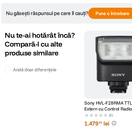
Cod producator
HVLF28RMA.CE7
Nu găsești răspunsul pe care îl cauți?
Pune o întrebare
Nu te-ai hotărât încă?
Compară-l cu alte
produse similare
Arată doar diferențele
Sony HVL-F28RMA TTL 
Extern cu Control Radi
GN28
(0)
1
.
479
lei
00