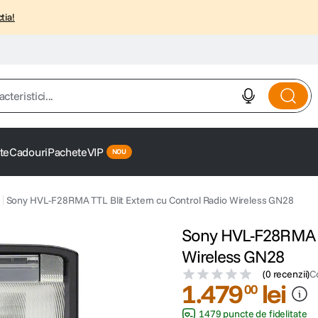
tia!
istici...
te
Cadouri
Pachete
VIP
Sony HVL-F28RMA TTL Blit Extern cu Control Radio Wireless GN28
Sony HVL-F28RMA TT
Wireless GN28
(
0 recenzii
)
C
1
.
479
lei
00
1479 puncte de fidelitate