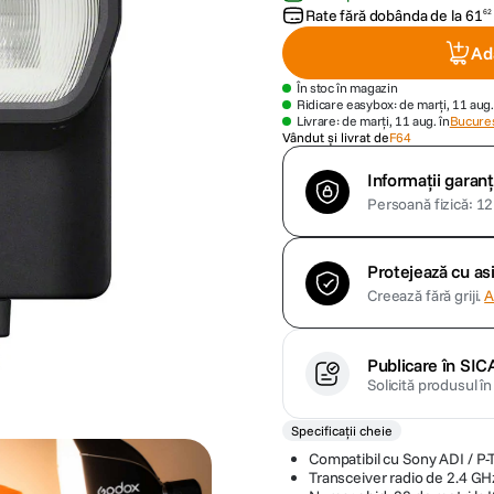
Rate fără dobânda de la
61
62
Ad
În stoc în magazin
Ridicare easybox: de marți, 11 aug.
Livrare: de marți, 11 aug. în
Bucures
Vândut și livrat de
F64
Informații garanț
Persoană fizică: 12 
Protejează cu a
Creează fără griji.
A
Publicare în SIC
Solicită produsul î
Specificații cheie
Compatibil cu Sony ADI / P-
Transceiver radio de 2.4 GH