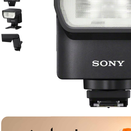
lavaliera
6
.
card memorie
7
.
dji mic mini
8
.
dji osmo
9
.
insta 360
10
.