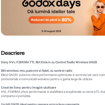
Descriere
Sony HVL-F28RMA TTL Blit Extern cu Control Radio Wireless GN28
Blit wireless mic, puternic si fiabil, cu control radio
Blitul GN281 puternic ofera performanta optimizata si controlul pe care numai
profesionala si comunicatii wireless pentru o gama larga de utilizari.
Creat de Sony pentru imagini uluitoare
HVL-F28RMA ofera performanta si stabilitate exceptionale cu seria α73. Asigura f
compacta si portabila.
Un blit GN28 ideal pentru camere mirrorless compacte