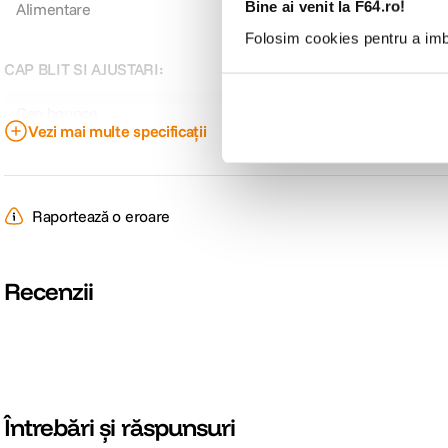
Bine ai venit la F64.ro!
Alimentare
2x AA
Folosim cookies pentru a imbu
CAP BLIT SI AJUSTARI:
Cap bounce
-
Vezi mai multe specificații
Cap rotativ
da
Cap zoom
-
Raportează o eroare
COMPATIBILITATE SI CONTROL:
Recenzii
Compatibilitate
Sony
Control wireless
Da
DETALII PRODUCATOR
Întrebări și răspunsuri