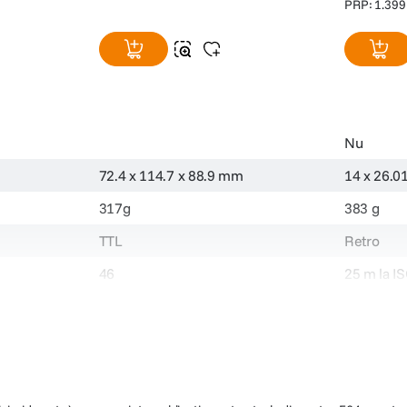
PRP:
1
.
399
Nu
72.4 x 114.7 x 88.9 mm
14 x 26.0
317g
383 g
TTL
Retro
46
25 m la I
105mm
-
4 x AA
Acumulato
Da
0 la +90°
Da
nu