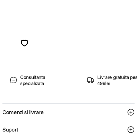
Alatura-te comunitatii creatorilor
Descopera inspiratie, recomandari utile,
ghiduri foto-video si oferte pregatite special
pentru tine.
Consultanta
Livrare gratuita pe
specializata
499lei
Comenzi si livrare
Suport