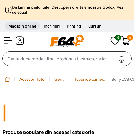
Da lumina ideilor tale! Descopera ofertele noastre Godox!
Vezi
selectia!
Magazin online
Inchirieri
Printing
Cursuri
0
0
Cont
Cauta dupa model, tipul produsului, caracteristici...
Top Cautari
Accesorii foto
Genti
Tocuri de camera
Sony LCS-CS
canon g7x
1
.
trepied
2
.
trepied telefon
3
.
Produse populare din aceeasi categorie
peak design
4
.