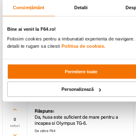
Consimțământ
Detalii
Desp
afisarea recenziilor
1-2
Înapoi sus
Bine ai venit la F64.ro!
Întrebări și răspunsuri
Folosim cookies pentru a imbunatati experienta de navigare.
detalii te rugam sa citesti
Politica de cookies.
Nu găsești răspunsul pe care îl cauți?
Pune o întrebare
Permitere toate
Întrebare:
Personalizează
Incape in aceasta husa un aparat Olympus
TG6
Răspuns:
Da, husa este suficient de mare pentru a
0
incapea si Olympus TG-6.
voturi
De către
F64