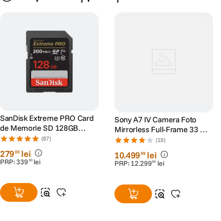
SanDisk Extreme PRO Card
Sony A7 IV Camera Foto
de Memorie SD 128GB
Mirrorless Full-Frame 33 MP
SDXC UHS-I Class 10 U3 V30
AF in Timp Real 10cps
(87)
(19)
+ 2 Ani RescuePRO Deluxe
4K60p Negru
279
lei
00
10
.
499
lei
99
PRP:
339
lei
90
PRP:
12
.
299
lei
99