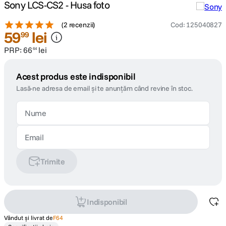
Sony LCS-CS2 - Husa foto
(
2 recenzii
)
Cod
:
125040827
59
lei
99
PRP:
66
lei
64
Acest produs este indisponibil
Lasă-ne adresa de email și te anunțăm când revine în stoc.
Trimite
Indisponibil
Vândut și livrat de
F64