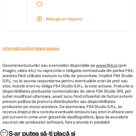
Adaugă un răspuns
Informatii conformitate produs
Descrierea bunurilor sau a serviciilor disponibile pe
www.f64.ro
(prin
imagini, video etc.) nu reprezinta o obligatie contractuala din partea F64,
acestea fiind utilizate exclusiv cu titlu de prezentare. Implicit F64 Studio
S.R.L. nu isi asuma raspunderea pentru eventualele erori de pret sau
stoc. Aceste erori nu obliga F64 Studio S.R.L. la nicio actiune. Preturile si
disponibilitatea produselor comercializate de catre F64 Studio SRL pot
suferi modificari ulterioare, acest lucru fiind influentat de factori externi
precum politica de preturi a distribuitorilor sau disponibilitatea
produselor pe stocul acestora. De asemenea, F64 Studio S.R.L. isi
rezerva dreptul de a corecta eventuale omisiuni sau erori in afisare care
pot surveni in urma unor greseli de dactilografiere, lipsa de acuratete
sau erori ale produselor software, fara a anunta in prealabil.
S-ar putea să-ți placă și