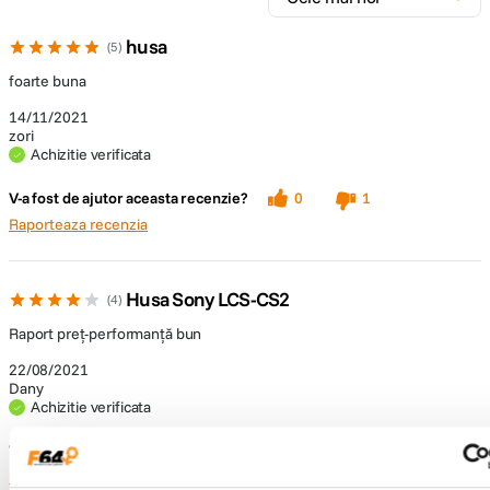
husa
5
foarte buna
14/11/2021
zori
Achizitie verificata
V-a fost de ajutor aceasta recenzie?
0
1
Raporteaza recenzia
Husa Sony LCS-CS2
4
Raport preț-performanță bun
22/08/2021
Dany
Achizitie verificata
V-a fost de ajutor aceasta recenzie?
0
1
Raporteaza recenzia