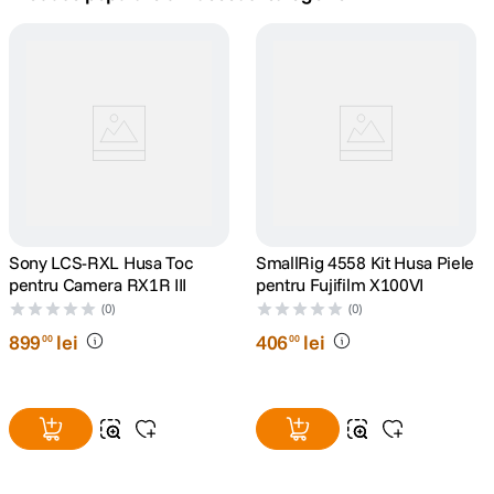
lavaliera
5
.
canon sx740 hs
6
.
card memorie
7
.
sony fx
8
.
dji mic mini
Sony LCS-RXL Husa Toc
9
.
SmallRig 4558 Kit Husa Piele
pentru Camera RX1R III
pentru Fujifilm X100VI
dji osmo pocket 4
(0)
(0)
10
.
899
lei
406
lei
00
00