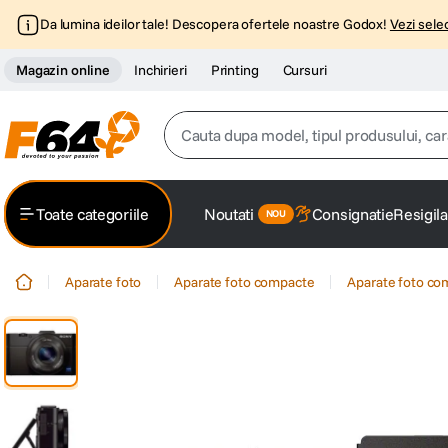
Da lumina ideilor tale! Descopera ofertele noastre Godox!
Vezi selec
Magazin online
Inchirieri
Printing
Cursuri
Cauta dupa model, tipul produsului, caracter
Top Cautari
Toate categoriile
Noutati
Consignatie
Resigila
canon g7x
1
.
Aparate foto
Aparate foto compacte
Aparate foto co
trepied
2
.
trepied telefon
3
.
peak design
4
.
canon sx740 hs
5
.