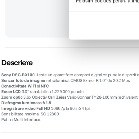
Folosim cookies pentru a imbu
142
lei
70
lei
00
00
Descriere
Sony DSC-RX100 II
este un aparat foto compact digital ce pune la dispozitia f
Senzor foto de imagine
retroiluminat CMOS Exmor R 1.0" de 20,2 Mpx
Conectivitate WiFi
si
NFC
Ecran LCD
3.0" rabatabil cu 1.229.000 puncte
Zoom optic
3.6x Obiectiv
Carl Zeiss
Vario-Sonnar T* 28-100mm (echivalent
Diafragma luminoasa f/1.8
Inregistrare video Full HD
1080i/p la 60 si 24 fps
Sensibilitate maxima ISO 12800
Patina Multi Interface.