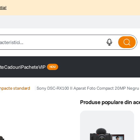
tia!
istici...
te
Cadouri
Pachete
VIP
mpacte standard
Sony DSC-RX100 II Aparat Foto Compact 20MP Negru
Produse populare din ac