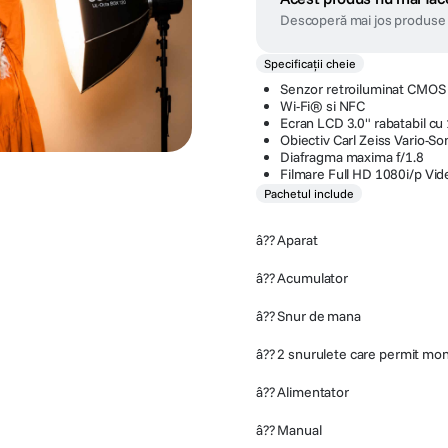
Descoperă mai jos produse 
Specificații cheie
Senzor retroiluminat CMOS
Wi-Fi® si NFC
Ecran LCD 3.0" rabatabil cu
Obiectiv Carl Zeiss Vario-
Diafragma maxima f/1.8
Filmare Full HD 1080i/p Vide
Pachetul include
â?? Aparat
â?? Acumulator
â?? Snur de mana
â?? 2 snurulete care permit mon
â?? Alimentator
â?? Manual