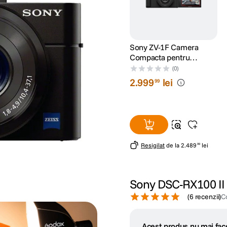
Sony ZV-1F Camera
Compacta pentru
Vlogging 4K cu Obiectiv
(0)
Ultrawide 20mm F2.0
2
.
999
lei
99
Resigilat
de la
2
.
489
lei
99
Sony DSC-RX100 II
(
6 recenzii
)
C
Acest produs nu mai face