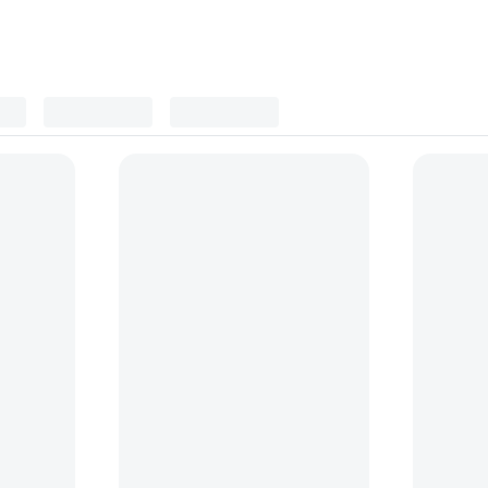
orii curatare si protectie
(
1
)
Telecomenzi si declansatoare
(
1
tor pentru
Fancier WT3530 Trepied Foto si
Sony RM-
Husa
prin cablu
(19)