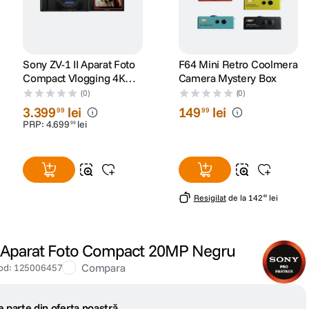
Sony ZV-1 II Aparat Foto
F64 Mini Retro Coolmera
Compact Vlogging 4K
Camera Mystery Box
Obiectiv 18-50mm F1.8-
(0)
(0)
4 Negru
3
.
399
lei
149
lei
99
99
PRP:
4
.
699
lei
99
Resigilat
de la
142
lei
49
 Aparat Foto Compact 20MP Negru
Compara
od
:
125006457
 parte din oferta noastră.