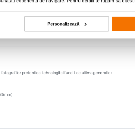
natati experienta de navigare. Pentru detalii te rugam sa citest
Personalizează
otografilor pretentiosi tehnologii si functii de ultima generatie:
 35mm)