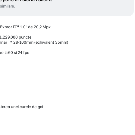
similare.
 Exmor R™ 1.0" de 20,2 Mpx
 1.229.000 puncte
Sonnar T* 28-100mm (echivalent 35mm)
o la 60 si 24 fps
tarea unei curele de gat