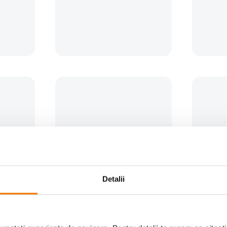
100
lei
289
le
00
90
Preț anteri
PRP:
309
00
Detalii
repied