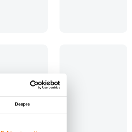
i
152
lei
00
or:
356
lei
00
lei
Despre