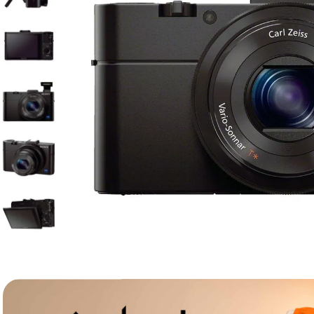
lavaliera
6
.
sony fx
7
.
card memorie
8
.
dji mic mini
9
.
dji osmo
10
.