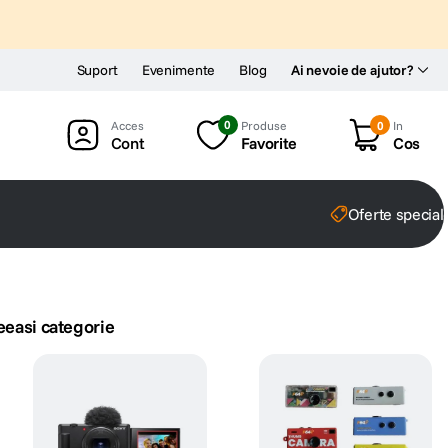
Suport
Evenimente
Blog
Ai nevoie de ajutor?
0
Produse
0
In
Cont
Favorite
Cos
Oferte special
eeasi categorie