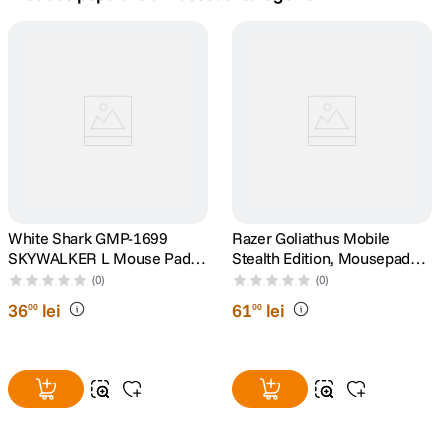
canon sx740 hs
5
.
lavaliera
6
.
sony fx
7
.
card memorie
8
.
dji mic mini
White Shark GMP-1699
9
.
Razer Goliathus Mobile
SKYWALKER L Mouse Pad
Stealth Edition, Mousepad
400 x 300mm
gaming
dji osmo
(0)
(0)
10
.
36
lei
61
lei
00
00