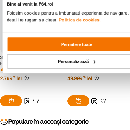
Porturi:
Bine ai venit la F64.ro!
1 x HDMI
Digital Out (Optical)
Folosim cookies pentru a imbunatati experienta de navigare.
Caracteristici generale
detalii te rugam sa citesti
Politica de cookies.
Controller Wireless (DUALSHOCK 4)
Casti mono
Accesorii:
Cablu alimentare
Cablu HDMI
Cablu USB
Permitere toate
Culoare:
Negru
Greutate:
3.3 kg
Sony 11mm F1.8 Obiectiv
Resigilat: Sony FR7 Cinema
Personalizează
Dimensiuni (mm):
295 x 55 x 327
Foto Mirrorless APS-C
Line Camera PTZ Full-Frame
Montura E
- RS125067551-1
Garantie:
24 luni
(3)
(0)
2
.
799
lei
49
.
999
lei
99
00
Populare în aceeași categorie