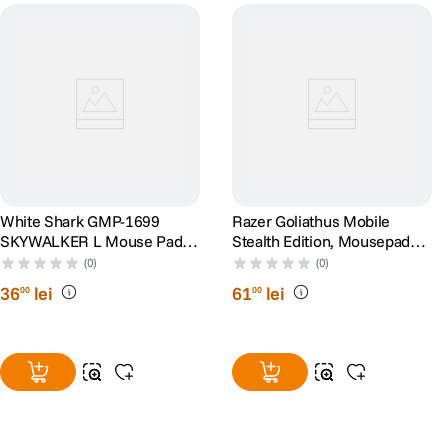
White Shark GMP-1699
Razer Goliathus Mobile
SKYWALKER L Mouse Pad
Stealth Edition, Mousepad
400 x 300mm
gaming
(0)
(0)
36
lei
61
lei
00
00