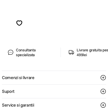
Alatura-te comunitatii creatorilor
Descopera inspiratie, recomandari utile,
ghiduri foto-video si oferte pregatite special
pentru tine.
Consultanta
Livrare gratuita pe
specializata
499lei
Comenzi si livrare
Suport
Service si garantii