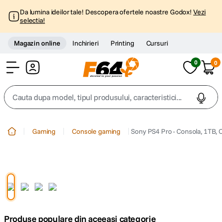
Da lumina ideilor tale! Descopera ofertele noastre Godox!
Vezi
selectia!
Magazin online
Inchirieri
Printing
Cursuri
0
0
Cont
Cauta dupa model, tipul produsului, caracteristici...
Top Cautari
Gaming
Console gaming
Sony PS4 Pro - Consola, 1TB, 
canon g7x
1
.
trepied
2
.
trepied telefon
3
.
Produse populare din aceeasi categorie
peak design
4
.