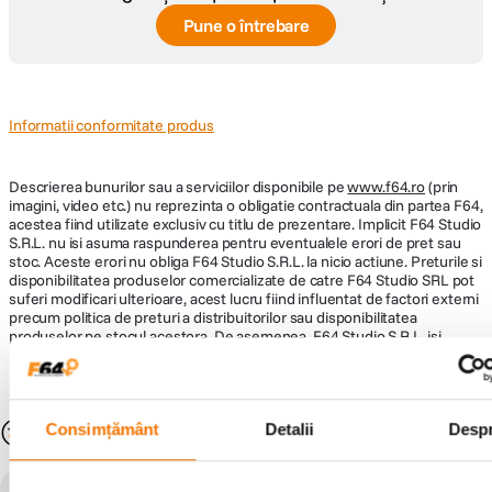
PS4 Pro suporta redarea video 4K pentru serviciile de streaming precum
Netflix si YouTube.
Pune o întrebare
*Este necesar televizorul 4K. Reprodusa prin redare grafica sau
convertita prin tehnologia de conversie extinsa.
Specificatii
Informatii conformitate produs
Tip consola:
Hardware
Platforma:
PS4
Descrierea bunurilor sau a serviciilor disponibile pe
www.f64.ro
(prin
HDD:
1 TB
imagini, video etc.) nu reprezinta o obligatie contractuala din partea F64,
Memorie RAM:
8 GB
acestea fiind utilizate exclusiv cu titlu de prezentare. Implicit F64 Studio
x86-64 AMD “Jaguar”;
S.R.L. nu isi asuma raspunderea pentru eventualele erori de pret sau
Procesor:
8 nuclee
stoc. Aceste erori nu obliga F64 Studio S.R.L. la nicio actiune. Preturile si
disponibilitatea produselor comercializate de catre F64 Studio SRL pot
Placa grafica:
AMD Radeon 4.20 TFLOPS
suferi modificari ulterioare, acest lucru fiind influentat de factori externi
Blu-Ray;
precum politica de preturi a distribuitorilor sau disponibilitatea
Unitate optica:
DVD
produselor pe stocul acestora. De asemenea, F64 Studio S.R.L. isi
Joc inclus:
Nu
rezerva dreptul de a corecta eventuale omisiuni sau erori in afisare care
pot surveni in urma unor greseli de dactilografiere, lipsa de acuratete
Conectivitate
sau erori ale produselor software, fara a anunta in prealabil.
Bluetooth:
Da
Retea:
10/100/1000 Mbps
S-ar putea să-ți placă și
Consimțământ
Detalii
Desp
Wi-Fi:
802.11 ac
3 x USB 3.1
1 x AUX
Resigilat