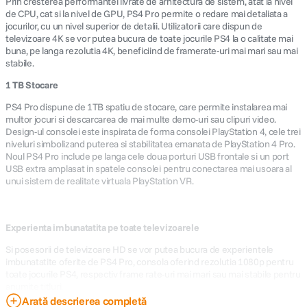
Prin cresterea performantei livrate de arhitectura de sistem, atat la nivel
de CPU, cat si la nivel de GPU, PS4 Pro permite o redare mai detaliata a
jocurilor, cu un nivel superior de detalii. Utilizatorii care dispun de
televizoare 4K se vor putea bucura de toate jocurile PS4 la o calitate mai
buna, pe langa rezolutia 4K, beneficiind de framerate-uri mai mari sau mai
stabile.
1 TB Stocare
PS4 Pro dispune de 1TB spatiu de stocare, care permite instalarea mai
multor jocuri si descarcarea de mai multe demo-uri sau clipuri video.
Design-ul consolei este inspirata de forma consolei PlayStation 4, cele trei
niveluri simbolizand puterea si stabilitatea emanata de PlayStation 4 Pro.
Noul PS4 Pro include pe langa cele doua porturi USB frontale si un port
USB extra amplasat in spatele consolei pentru conectarea mai usoara al
unui sistem de realitate virtuala PlayStation VR.
Experienta imbunatatita pe toate televizoarele
Si posesorii de televizoare HD se vor putea bucura de experientele
imbunatatite oferite de PS4 Pro, consola oferind rezolutia 1080p pentru
toate jocurile PS4, respectiv frame rate-uri mai mari sau mai stabile pentru
anumite titluri.
Arată descrierea completă