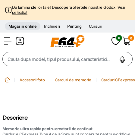
Da lumina ideilor tale! Descopera ofertele noastre Godox!
Vezi
selectia!
Magazin online
Inchirieri
Printing
Cursuri
0
0
Cont
Cauta dupa model, tipul produsului, caracteristici...
Top Cautari
Accesorii foto
Carduri de memorie
Carduri CFexpres
canon g7x
1
.
trepied
2
.
Descriere
trepied telefon
3
.
Memorie ultra rapida pentru creatorii de continut
peak design
Cardurile CFexpress Type A de la Sony sunt concepute pentru workflow
4
.