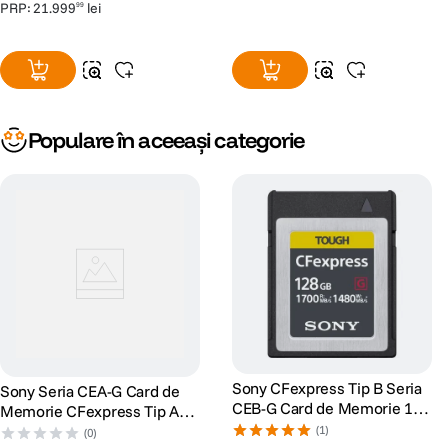
PRP:
21
.
999
lei
99
Populare în aceeași categorie
Sony CFexpress Tip B Seria
Sony Seria CEA-G Card de
CEB-G Card de Memorie 128
Memorie CFexpress Tip A
GB
240GB
(1)
(0)