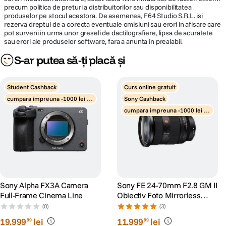
precum politica de preturi a distribuitorilor sau disponibilitatea
produselor pe stocul acestora. De asemenea, F64 Studio S.R.L. isi
rezerva dreptul de a corecta eventuale omisiuni sau erori in afisare care
pot surveni in urma unor greseli de dactilografiere, lipsa de acuratete
sau erori ale produselor software, fara a anunta in prealabil.
S-ar putea să-ți placă și
Student Cashback
Curs online gratuit
cumpara impreuna -1000 lei di
Sony Cashback
scount obiective
cumpara impreuna -1000 lei di
scount obiective
Sony Alpha FX3A Camera
Sony FE 24-70mm F2.8 GM II
Full-Frame Cinema Line
Obiectiv Foto Mirrorless
Montura Sony E
(0)
(3)
19
.
999
lei
11
.
999
lei
99
99