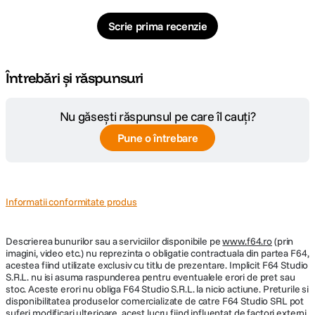
Scrie prima recenzie
Întrebări și răspunsuri
Nu găsești răspunsul pe care îl cauți?
Pune o întrebare
Informatii conformitate produs
Descrierea bunurilor sau a serviciilor disponibile pe
www.f64.ro
(prin
imagini, video etc.) nu reprezinta o obligatie contractuala din partea F64,
acestea fiind utilizate exclusiv cu titlu de prezentare. Implicit F64 Studio
S.R.L. nu isi asuma raspunderea pentru eventualele erori de pret sau
stoc. Aceste erori nu obliga F64 Studio S.R.L. la nicio actiune. Preturile si
disponibilitatea produselor comercializate de catre F64 Studio SRL pot
suferi modificari ulterioare, acest lucru fiind influentat de factori externi