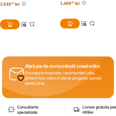
1
.
499
lei
99
1
.
649
lei
00
Alatura-te comunitatii creatorilor
Descopera inspiratie, recomandari utile,
ghiduri foto-video si oferte pregatite special
pentru tine.
Consultanta
Livrare gratuita pe
specializata
499lei