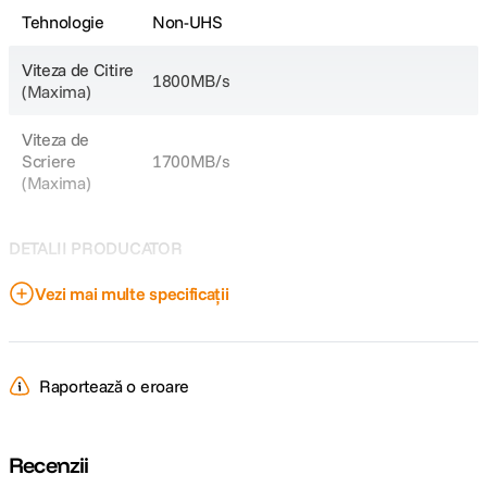
Tehnologie
Non-UHS
Viteza de Citire
1800MB/s
(Maxima)
Viteza de
Scriere
1700MB/s
(Maxima)
DETALII PRODUCATOR
Vezi mai multe specificații
Cod producator
CEAG480T.CE7
Raportează o eroare
Recenzii