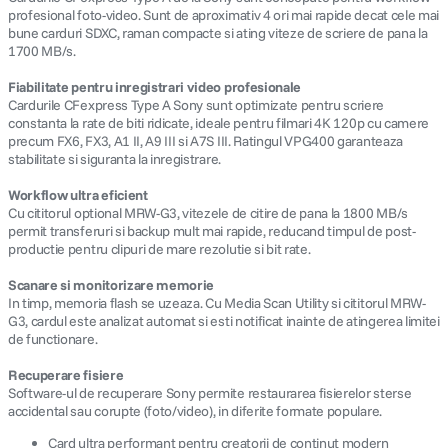
profesional foto-video. Sunt de aproximativ 4 ori mai rapide decat cele mai
bune carduri SDXC, raman compacte si ating viteze de scriere de pana la
canon sx740 hs
5
.
1700 MB/s.
Fiabilitate pentru inregistrari video profesionale
lavaliera
6
.
Cardurile CFexpress Type A Sony sunt optimizate pentru scriere
constanta la rate de biti ridicate, ideale pentru filmari 4K 120p cu camere
card memorie
precum FX6, FX3, A1 II, A9 III si A7S III. Ratingul VPG400 garanteaza
7
.
stabilitate si siguranta la inregistrare.
ulanzi
8
.
Workflow ultra eficient
Cu cititorul optional MRW-G3, vitezele de citire de pana la 1800 MB/s
permit transferuri si backup mult mai rapide, reducand timpul de post-
insta 360
9
.
productie pentru clipuri de mare rezolutie si bit rate.
godox
Scanare si monitorizare memorie
10
.
In timp, memoria flash se uzeaza. Cu Media Scan Utility si cititorul MRW-
G3, cardul este analizat automat si esti notificat inainte de atingerea limitei
de functionare.
Recuperare fisiere
Software-ul de recuperare Sony permite restaurarea fisierelor sterse
accidental sau corupte (foto/video), in diferite formate populare.
Card ultra performant pentru creatorii de continut modern