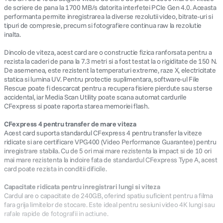
de scriere de pana la 1700 MB/s datorita interfetei PCIe Gen 4.0. Aceasta
performanta permite inregistrarea la diverse rezolutii video, bitrate-uri si
canon sx740 hs
5
.
tipuri de compresie, precum si fotografiere continua raw la rezolutie
inalta.
lavaliera
6
.
Dincolo de viteza, acest card are o constructie fizica ranforsata pentru a
rezista la caderi de pana la 7.3 metri si a fost testat la o rigiditate de 150 N.
sony fx
De asemenea, este rezistent la temperaturi extreme, raze X, electricitate
7
.
statica si lumina UV. Pentru protectie suplimentara, software-ul File
Rescue poate fi descarcat pentru a recupera fisiere pierdute sau sterse
card memorie
8
.
accidental, iar Media Scan Utility poate scana automat cardurile
CFexpress si poate raporta starea memoriei flash.
dji mic mini
9
.
CFexpress 4 pentru transfer de mare viteza
Acest card suporta standardul CFexpress 4 pentru transfer la viteze
dji osmo
ridicate si are certificare VPG400 (Video Performance Guarantee) pentru
10
.
inregistrare stabila. Cu de 5 ori mai mare rezistenta la impact si de 10 ori
mai mare rezistenta la indoire fata de standardul CFexpress Type A, acest
card poate rezista in conditii dificile.
Capacitate ridicata pentru inregistrari lungi si viteza
Cardul are o capacitate de 240GB, oferind spatiu suficient pentru a filma
fara grija limitelor de stocare. Este ideal pentru sesiuni video 4K lungi sau
rafale rapide de fotografii in actiune.