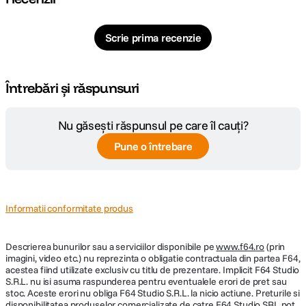
Scrie prima recenzie
Întrebări și răspunsuri
Nu găsești răspunsul pe care îl cauți?
Pune o întrebare
Informatii conformitate produs
Descrierea bunurilor sau a serviciilor disponibile pe
www.f64.ro
(prin
imagini, video etc.) nu reprezinta o obligatie contractuala din partea F64,
acestea fiind utilizate exclusiv cu titlu de prezentare. Implicit F64 Studio
S.R.L. nu isi asuma raspunderea pentru eventualele erori de pret sau
stoc. Aceste erori nu obliga F64 Studio S.R.L. la nicio actiune. Preturile si
disponibilitatea produselor comercializate de catre F64 Studio SRL pot