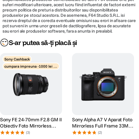
suferi modificari ulterioare, acest lucru fiind influentat de factori externi
precum politica de preturi a distribuitorilor sau disponibilitatea
produselor pe stocul acestora. De asemenea, F64 Studio S.R.L. isi
rezerva dreptul de a corecta eventuale omisiuni sau erori in afisare care
pot surveni in urma unor greseli de dactilografiere, lipsa de acuratete
sau erori ale produselor software, fara a anunta in prealabil.
S-ar putea să-ți placă și
Sony Cashback
cumpara impreuna -1000 lei di
scount obiective
Sony FE 24-70mm F2.8 GM II
Sony Alpha A7 V Aparat Foto
Obiectiv Foto Mirrorless
Mirrorless Full Frame 33MP
Montura Sony E
Video 4K
(3)
(2)