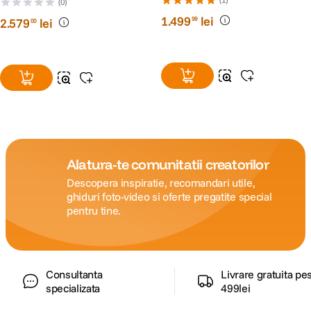
480GB
(0)
1
.
499
lei
99
2
.
579
lei
00
Alatura-te comunitatii creatorilor
Descopera inspiratie, recomandari utile,
ghiduri foto-video si oferte pregatite special
pentru tine.
Consultanta
Livrare gratuita pe
specializata
499lei