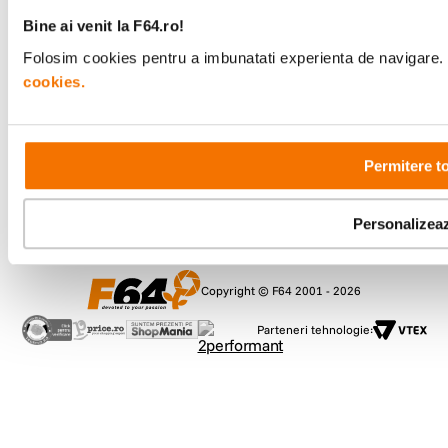
Bine ai venit la F64.ro!
Comenzi si suport
Folosim cookies pentru a imbunatati experienta de navigare. P
+40 21 270 0050
cookies.
Program de lucru
09:00 - 21:00
Showroom
Bd-ul Unirii 64, Bucuresti
Permitere t
Personalizea
Copyright © F64 2001 - 2026
Parteneri tehnologie: