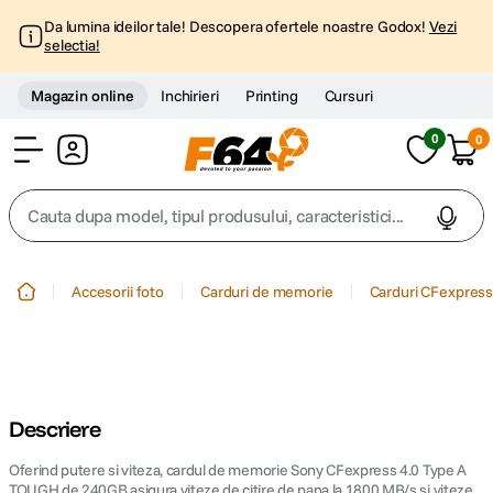
Da lumina ideilor tale! Descopera ofertele noastre Godox!
Vezi
selectia!
Magazin online
Inchirieri
Printing
Cursuri
0
0
Cont
Cauta dupa model, tipul produsului, caracteristici...
Top Cautari
Accesorii foto
Carduri de memorie
Carduri CFexpres
canon g7x
1
.
trepied
2
.
Descriere
trepied telefon
3
.
Oferind putere si viteza, cardul de memorie Sony CFexpress 4.0 Type A
peak design
TOUGH de 240GB asigura viteze de citire de pana la 1800 MB/s si viteze
4
.