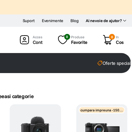
Suport
Evenimente
Blog
Ai nevoie de ajutor?
0
Produse
0
In
Cont
Favorite
Cos
Oferte special
eeasi categorie
cumpara impreuna -1500 l
ei discount obiectiv