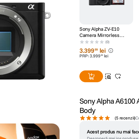
Sony Alpha ZV-E10
Camera Mirrorless
pentru Vlogging 4K Kit cu
(0)
Obiectiv 16-50mm mk2
3
.
399
lei
99
PRP:
3
.
999
lei
99
Sony Alpha A6100 A
Body
(
5 recenzii
)
C
Acest produs nu mai face
Descoperă mai jos produse 