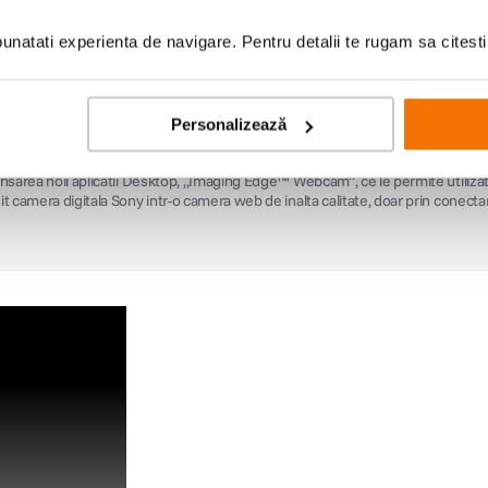
natati experienta de navigare. Pentru detalii te rugam sa citest
Personalizează
o noua solutie pentru apeluri video si transmisiuni live r
ate, compatibila cu 35 de modele de camere foto Sony
nsarea noii aplicatii Desktop, „Imaging Edge™ Webcam”, ce le permite utilizato
t camera digitala Sony intr-o camera web de inalta calitate, doar prin conecta