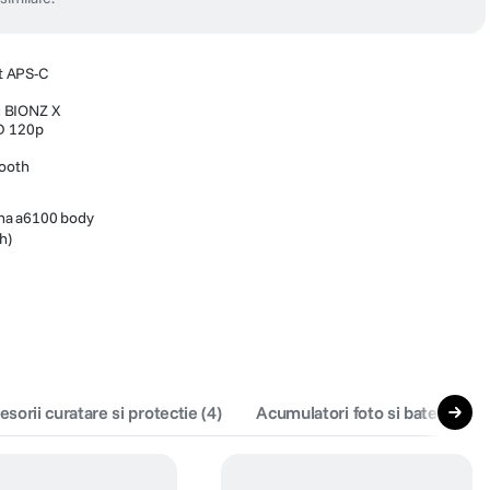
t APS-C
cu BIONZ X
HD 120p
tooth
pha a6100 body
h)
esorii curatare si protectie
(
4
)
Acumulatori foto si baterii
(
2
)