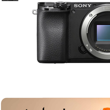
canon sx740 hs
6
.
card memorie
7
.
sony fx
8
.
dji mic mini
9
.
dji osmo pocket 4
10
.