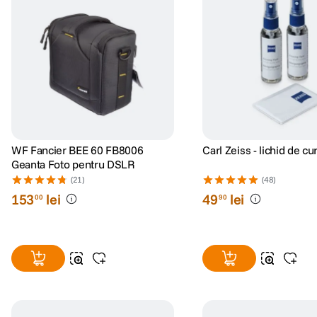
WF Fancier BEE 60 FB8006
Carl Zeiss - lichid de cu
Geanta Foto pentru DSLR
(21)
(48)
153
lei
49
lei
00
90