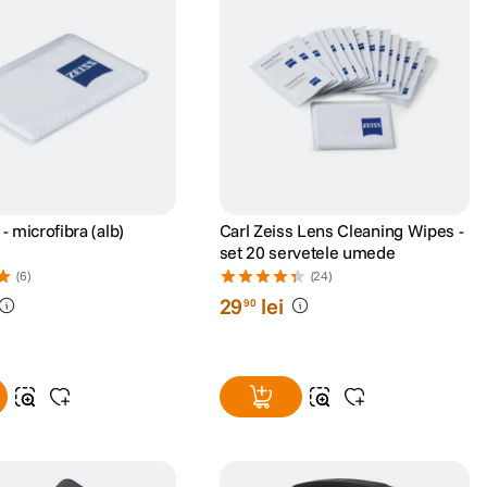
 - microfibra (alb)
Carl Zeiss Lens Cleaning Wipes -
set 20 servetele umede
(6)
(24)
29
lei
90