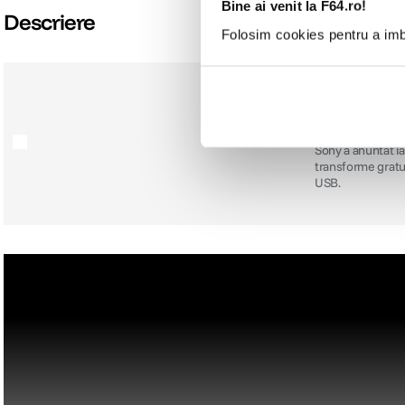
Bine ai venit la F64.ro!
Descriere
Folosim cookies pentru a imbu
Sony anunta 
inalta calit
Sony a anuntat la
transforme gratui
USB.