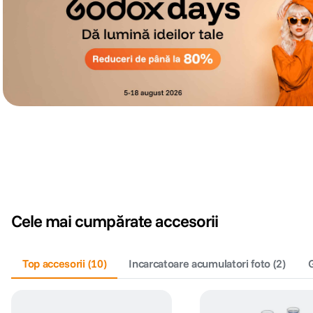
Cele mai cumpărate accesorii
Top accesorii
(
10
)
Incarcatoare acumulatori foto
(
2
)