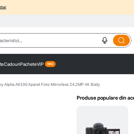
tia!
istici...
te
Cadouri
Pachete
VIP
ny Alpha A6100 Aparat Foto Mirrorless 24.2MP 4K Body
Produse populare din ac