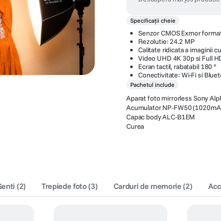
Specificații cheie
Senzor CMOS Exmor forma
Rezolutie: 24.2 MP
Calitate ridicata a imaginii 
Video UHD 4K 30p si Full 
Ecran tactil, rabatabil 180 °
Conectivitate: Wi-Fi si Blue
Pachetul include
Aparat foto mirrorless Sony Al
Acumulator NP-FW50 (1020mA
Capac body ALC-B1EM
Curea
Genti
(
2
)
Trepiede foto
(
3
)
Carduri de memorie
(
2
)
Acc