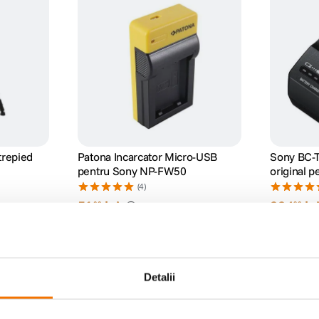
trepied
Patona Incarcator Micro-USB
Sony BC-T
pentru Sony NP-FW50
original p
FW50
(4)
51
lei
224
le
00
90
PRP:
239
00
Detalii