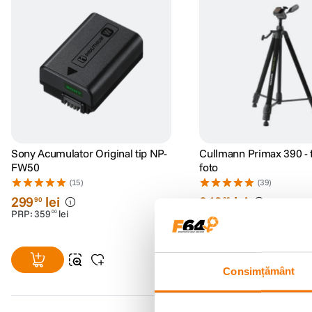
Sony Acumulator Original tip NP-
Cullmann Primax 390 - 
FW50
foto
(15)
(39)
299
lei
249
lei
90
00
PRP:
359
lei
00
Consimțământ