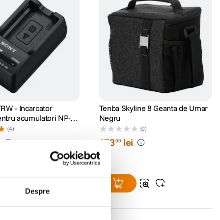
RW - Incarcator
Tenba Skyline 8 Geanta de Umar
entru acumulatori NP-
Negru
(4)
(0)
i
173
lei
00
lei
Despre