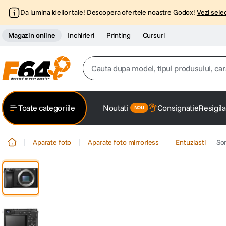
Da lumina ideilor tale! Descopera ofertele noastre Godox!
Vezi selec
Magazin online
Inchirieri
Printing
Cursuri
Cauta dupa model, tipul produsului, caracter
Top Cautari
Toate categoriile
Noutati
Consignatie
Resigila
canon g7x
1
.
Aparate foto
Aparate foto mirrorless
Entuziasti
So
trepied
2
.
trepied telefon
3
.
peak design
4
.
lavaliera
5
.