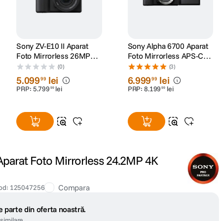
Sony ZV-E10 II Aparat
Sony Alpha 6700 Aparat
Foto Mirrorless 26MP
Foto Mirrorless APS-C
Video 4K60p Kit cu
4K 26 MP Body
(0)
(3)
Obiectiv 16-50mm mk2
5
.
099
lei
6
.
999
lei
99
99
PRP:
5
.
799
lei
PRP:
8
.
199
lei
99
99
parat Foto Mirrorless 24.2MP 4K
Compara
od
:
125047256
 parte din oferta noastră.
similare.