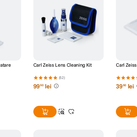
ratare
Carl Zeiss Lens Cleaning Kit
Carl Zeiss
(52)
99
lei
39
lei
90
90