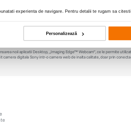
natati experienta de navigare. Pentru detalii te rugam sa citest
Personalizează
o noua solutie pentru apeluri video si transmisiuni live r
ate, compatibila cu 35 de modele de camere foto Sony
nsarea noii aplicatii Desktop, „Imaging Edge™ Webcam”, ce le permite utilizato
t camera digitala Sony intr-o camera web de inalta calitate, doar prin conecta
e
ate