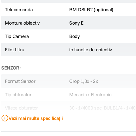
Telecomanda
RM-DSLR2 (optional)
Montura obiectiv
Sony E
Tip Camera
Body
Filet filtru
in functie de obiectiv
SENZOR:
Format Senzor
Crop 1,3x - 2x
Tip obturator
Mecanic / Electronic
Viteze obturator
30 - 1/4000 sec, BULB1/4 - 1/4
Vezi mai multe specificații
FOCUS: