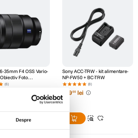
16-35mm F4 OSS Vario-
Sony ACC-TRW - kit alimentare-
 Obiectiv Foto
NP-FW50 + BC-TRW
s Montura Sony E
(6)
(8)
lei
419
lei
00
lei
99
Despre