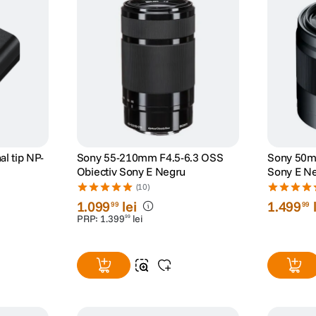
l tip NP-
Sony 55-210mm F4.5-6.3 OSS
Sony 50m
Obiectiv Sony E Negru
Sony E N
(10)
1
.
099
lei
1
.
499
99
99
PRP:
1
.
399
lei
99