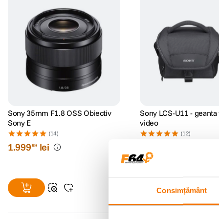
Sony 35mm F1.8 OSS Obiectiv
Sony LCS-U11 - geanta f
Sony E
video
(14)
(12)
1
.
999
lei
149
lei
99
40
PRP:
179
lei
00
Consimțământ