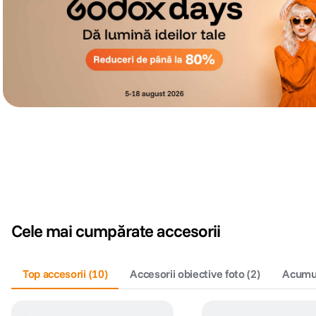
Cele mai cumpărate accesorii
Top accesorii
(
10
)
Accesorii obiective foto
(
2
)
Acumula