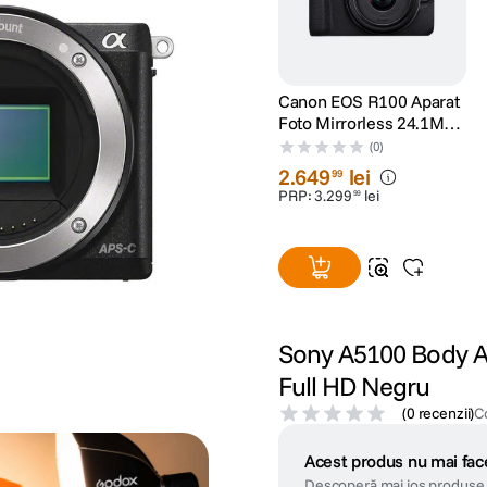
Canon EOS R100 Aparat
Foto Mirrorless 24.1MP
Kit cu Obiectiv RF-S 18-
(0)
45mm IS STM
2
.
649
lei
99
PRP:
3
.
299
lei
99
Sony A5100 Body A
Full HD Negru
(
0 recenzii
)
C
Acest produs nu mai face
Descoperă mai jos produse 