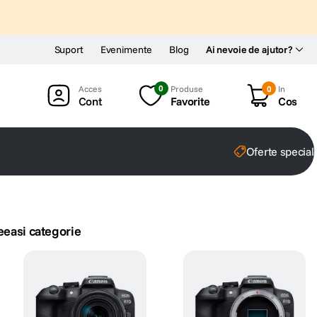
Suport
Evenimente
Blog
Ai nevoie de ajutor?
0
Produse
0
In
Cont
Favorite
Cos
Oferte special
eeasi categorie