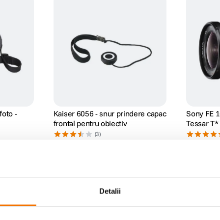
oto -
Kaiser 6056 - snur prindere capac
Sony FE 
frontal pentru obiectiv
Tessar T*
Mirrorles
(3)
9
lei
4
.
799
99
99
PRP:
13
lei
PRP:
5
.
599
00
Detalii