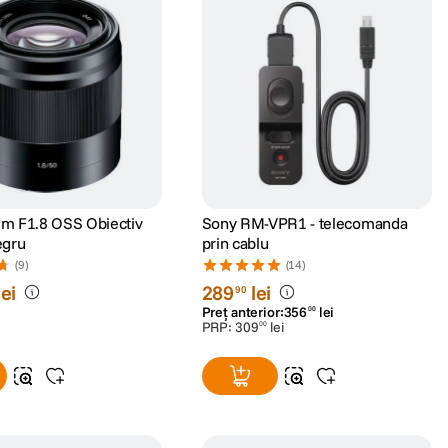
m F1.8 OSS Obiectiv
Sony RM-VPR1 - telecomanda
egru
prin cablu
(9)
(14)
lei
289
lei
90
Preț anterior:
356
lei
00
PRP:
309
lei
00