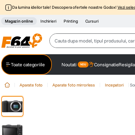
Da lumina ideilor tale! Descopera ofertele noastre Godox!
Vezi selec
Magazin online
Inchirieri
Printing
Cursuri
Cauta dupa model, tipul produsului, caracter
Top Cautari
Toate categoriile
Noutati
Consignatie
Resigila
canon g7x
1
.
Aparate foto
Aparate foto mirrorless
Incepatori
So
trepied
2
.
trepied telefon
3
.
peak design
4
.
canon sx740 hs
5
.