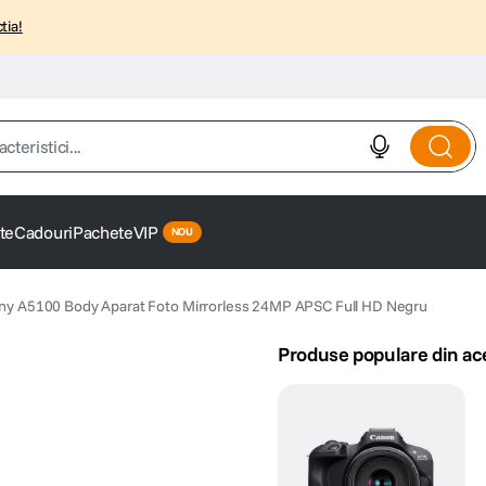
tia!
istici...
te
Cadouri
Pachete
VIP
ny A5100 Body Aparat Foto Mirrorless 24MP APSC Full HD Negru
Produse populare din ac