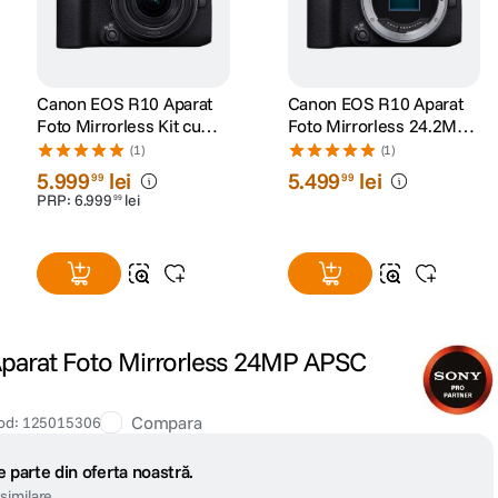
Canon EOS R10 Aparat
Canon EOS R10 Aparat
Foto Mirrorless Kit cu
Foto Mirrorless 24.2MP
Obiectiv RF-S 18-150mm
Body
(1)
(1)
IS STM
5
.
999
lei
5
.
499
lei
99
99
PRP:
6
.
999
lei
99
parat Foto Mirrorless 24MP APSC
Compara
od
:
125015306
 parte din oferta noastră.
similare.