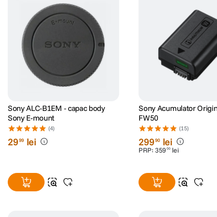
Sony ALC-B1EM - capac body
Sony Acumulator Origina
Sony E-mount
FW50
(4)
(15)
29
lei
299
lei
99
90
PRP:
359
lei
00