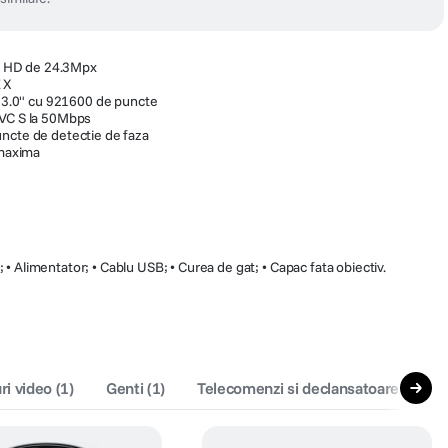
 HD de 24.3Mpx
 X
de 3.0" cu 921600 de puncte
AVC S la 50Mbps
ncte de detectie de faza
 maxima
 • Alimentator; • Cablu USB; • Curea de gat; • Capac fata obiectiv.
ri video
(
1
)
Genti
(
1
)
Telecomenzi si declansatoare
(
1
)