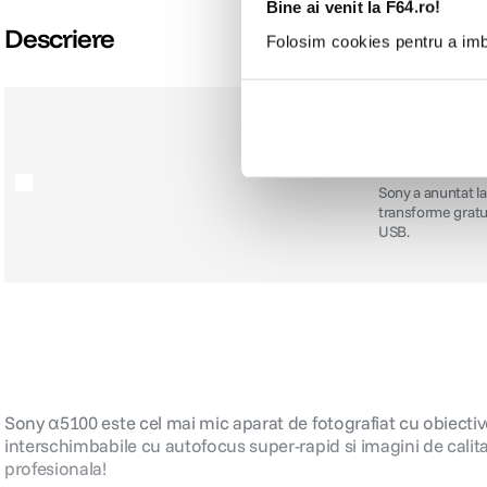
Bine ai venit la F64.ro!
Descriere
Folosim cookies pentru a imbu
Sony anunta 
inalta calit
Sony a anuntat la
transforme gratui
USB.
Sony α5100 este cel mai mic aparat de fotografiat cu obiectiv
interschimbabile cu autofocus super-rapid si imagini de calit
profesionala!