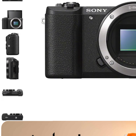
lavaliera
6
.
card memorie
7
.
dji mic mini
8
.
dji osmo
9
.
insta 360
10
.