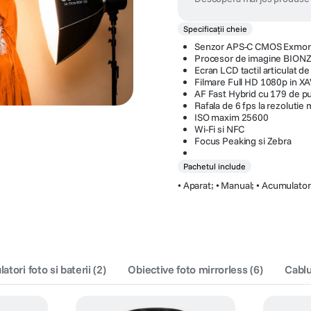
Specificații cheie
Senzor APS-C CMOS Exmor
Procesor de imagine BIONZ
Ecran LCD tactil articulat 
Filmare Full HD 1080p in X
AF Fast Hybrid cu 179 de pu
Rafala de 6 fps la rezolutie
ISO maxim 25600
Wi-Fi si NFC
Focus Peaking si Zebra
Pachetul include
• Aparat; • Manual; • Acumulator;
tori foto si baterii
(
2
)
Obiective foto mirrorless
(
6
)
Cablu