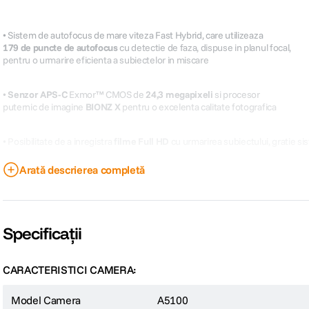
• Sistem de autofocus de mare viteza Fast Hybrid, care utilizeaza
179 de puncte de autofocus
cu detectie de faza, dispuse in planul focal,
pentru o urmarire eficienta a subiectelor in miscare
•
Senzor APS-C
Exmor™ CMOS de
24,3 megapixeli
si procesor
puternic de imagine
BIONZ X
pentru o excelenta calitate fotografica
• Posibilitate de a inregistra
filme Full HD
cu urmarirea subiectului, gratie s
Arată descrierea completă
•
Touch-screen LCD
rabatabil la 180°
• Transfer usor de imagini prin conectivitate
Wi-Fi
si
NFC
Specificații
CARACTERISTICI CAMERA:
Model Camera
A5100