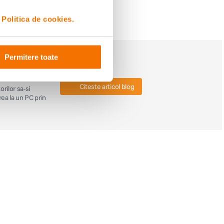
i
Politica de cookies.
Permitere toate
apide si de
Citeste articol blog
rilor sa-si
rea la un PC prin